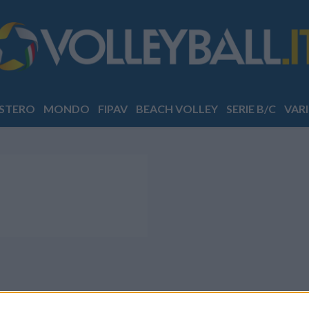
STERO
MONDO
FIPAV
BEACH VOLLEY
SERIE B/C
VARI