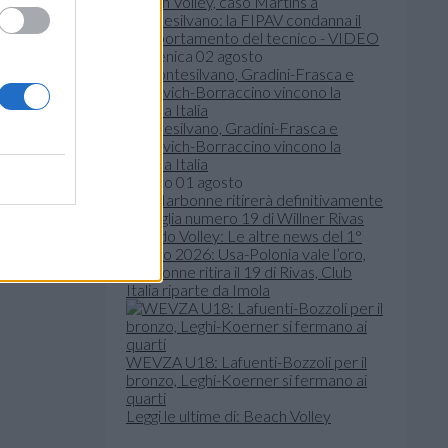
Beach Volley, caso Martins a
Montesilvano: la FIPAV condanna il
comportamento del tecnico - VIDEO
domenica 02 agosto
Montesilvano, Gradini-Frasca e
Viscovich-Borraccino vincono la
Coppa Italia
sabato 01 agosto
Mondo Volley: Le altre news del 1°
agosto 2026: Usa-Polonia vale l’oro,
Narbonne ritira il 19 di Rivas, Club
Italia riparte da Imola
WEVZA U18: Lafuenti-Bozzoli per il
bronzo, Leghi-Koerner si fermano ai
quarti
Leggi le ultime di: Beach Volley