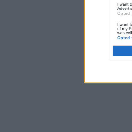
I want 
Advertis
Opted 
I want t
of my P
was col
Opted 