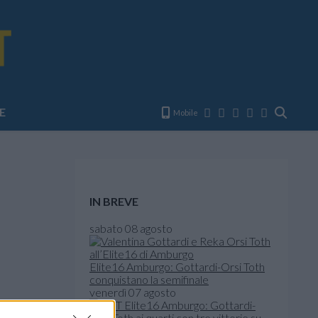
E
Mobile
IN BREVE
sabato 08 agosto
Elite16 Amburgo: Gottardi-Orsi Toth
conquistano la semifinale
venerdì 07 agosto