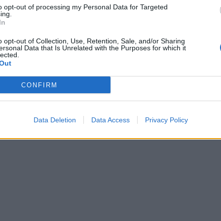
to opt-out of processing my Personal Data for Targeted
ing.
In
o opt-out of Collection, Use, Retention, Sale, and/or Sharing
ersonal Data that Is Unrelated with the Purposes for which it
lected.
Out
CONFIRM
Data Deletion
Data Access
Privacy Policy