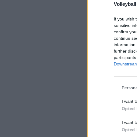
Volleyball
If you wish 
sensitive in
confirm you
continue se
information 
further disc
participants
Downstream 
Persona
I want t
Opted 
I want t
Opted 