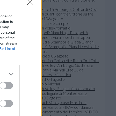
BPT Elite16 Amburgo: Gottardi-Orsi
Toth ai quarti con tre vittorie su tre
sonal or
giovedì 06 agosto
ection to
ou may
Beach volley, forfait di
Scampoli/Bianchi agli Europei. A
 personal
Cordenons via alla settima tappa
out of the
 downstream
Europei: Scampoli e Bianchi costrette
B’s List of
al forfait
mercoledì 05 agosto
Beach Volley: Amburgo, Gottardi e
Orsi Toth al via nell'Elite16 da
campionesse in carica
martedì 04 agosto
Beach Volley: Sanguanini convocato
per il collegiale di Montesilvano
lunedì 03 agosto