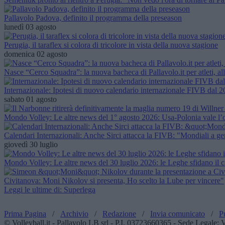
Pallavolo Padova, definito il programma della preseason
lunedì 03 agosto
Perugia, il taraflex si colora di tricolore in vista della nuova stagione
domenica 02 agosto
Nasce “Cerco Squadra”: la nuova bacheca di Pallavolo.it per atleti, all
Internazionale: Ipotesi di nuovo calendario internazionale FIVB dal 20
sabato 01 agosto
Mondo Volley: Le altre news del 1° agosto 2026: Usa-Polonia vale l’oro
Calendari Internazionali: Anche Sirci attacca la FIVB: "Mondiali a ge
giovedì 30 luglio
Mondo Volley: Le altre news del 30 luglio 2026: le Leghe sfidano il c
Civitanova: Moni Nikolov si presenta, Ho scelto la Lube per vincere"
Leggi le ultime di: Superlega
Prima Pagina
/
Archivio
/
Redazione
/
Invia comunicato
/
P
© Volleyball.it - Pallavolo LB srl - P.I. 03723660365 - Sede Legale