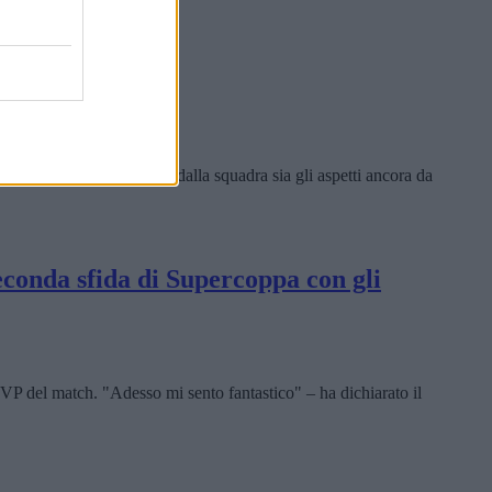
”
sia la solidità mostrata dalla squadra sia gli aspetti ancora da
econda sfida di Supercoppa con gli
 del match. "Adesso mi sento fantastico" – ha dichiarato il