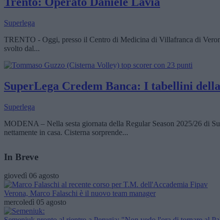
Trento: Operato Daniele Lavia
Superlega
TRENTO - Oggi, presso il Centro di Medicina di Villafranca di Verona, 
svolto dal...
SuperLega Credem Banca: I tabellini della 
Superlega
MODENA – Nella sesta giornata della Regular Season 2025/26 di Su
nettamente in casa. Cisterna sorprende...
In Breve
giovedì 06 agosto
Verona, Marco Falaschi è il nuovo team manager
mercoledì 05 agosto
Semeniuk pronto al rientro a Perugia: "Non vedo l'ora di tornare al P