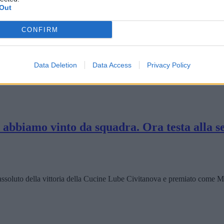
Out
CONFIRM
ttacco, ma lo spirito della squadra mi piace
Data Deletion
Data Access
Privacy Policy
berto Giuliani ha commentato la prova dei suoi giocatori, sottolineando 
 abbiamo vinto da squadra. Ora testa alla s
oluto della vittoria della Cucine Lube Civitanova e premiato come MVP