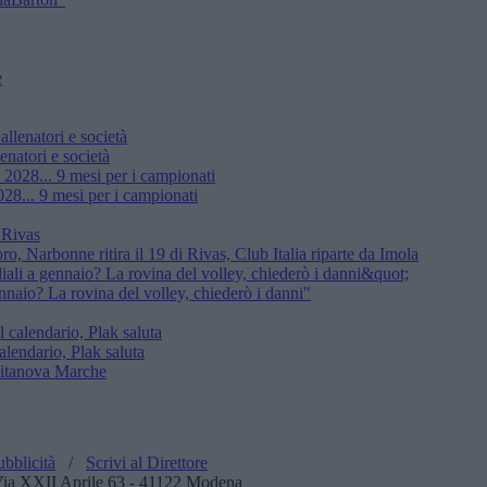
enatori e società
28... 9 mesi per i campionati
, Narbonne ritira il 19 di Rivas, Club Italia riparte da Imola
nnaio? La rovina del volley, chiederò i danni"
alendario, Plak saluta
ubblicità
/
Scrivi al Direttore
: Via XXII Aprile 63 - 41122 Modena