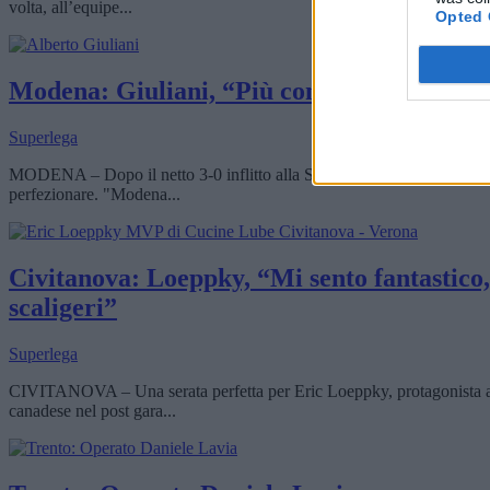
volta, all’equipe...
Opted 
Modena: Giuliani, “Più concreti nel contra
Superlega
MODENA – Dopo il netto 3-0 inflitto alla Sonepar Padova, il tecnico Al
perfezionare. "Modena...
Civitanova: Loeppky, “Mi sento fantastico,
scaligeri”
Superlega
CIVITANOVA – Una serata perfetta per Eric Loeppky, protagonista ass
canadese nel post gara...