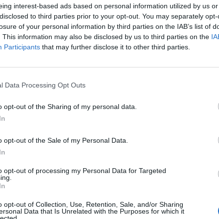
eing interest-based ads based on personal information utilized by us or
iovane e compatta. Lo spirito è tornato, or
disclosed to third parties prior to your opt-out. You may separately opt-
losure of your personal information by third parties on the IAB’s list of
. This information may also be disclosed by us to third parties on the
IA
rtato entusiasmo in casa Cucine Lube Civitanova. A commentare la sera
Participants
that may further disclose it to other third parties.
l Data Processing Opt Outs
e pazienza e unità, cresceremo giocando”
o opt-out of the Sharing of my personal data.
In
 è ancora alla ricerca della prima vittoria piena, ma in casa marchig
o opt-out of the Sale of my Personal Data.
In
to opt-out of processing my Personal Data for Targeted
ia il conto alla rovescia"
ing.
In
o opt-out of Collection, Use, Retention, Sale, and/or Sharing
ersonal Data that Is Unrelated with the Purposes for which it
o dopo la seconda operazione alla mani destra.Questo il suo post: "Se
lected.