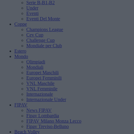
Serie B-B1-B2
Under
Eventi
Eventi Del Monte
Coppe
Champions League
Cev Cup
Challenge Cup
Mondiale per Club
Estero
Mondo
Olimpiadi
Mondiali
Europei Maschili
Europei Femminili
VNL Maschile
VNL Femminile
Internazionale
Internazionale Under
FIPAV
News FIPAV
Fipav Lombardia
FIPAV Milano Monza Lecco
Fipav Treviso-Belluno
Beach Volley