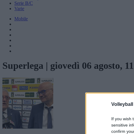
Serie B/C
Varie
Mobile
Superlega
|
giovedì 06 agosto, 1
Volleyball
If you wish 
sensitive in
confirm you