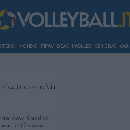
STERO
MONDO
FIPAV
BEACH VOLLEY
SERIE B/C
VARI
sfida tricolore. Via
renze dove Scandicci
ovara. De Gennaro