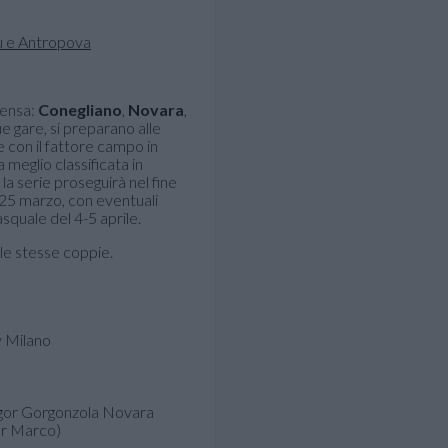
densa:
Conegliano
,
Novara
,
ue gare, si preparano alle
e con il fattore campo in
meglio classificata in
a serie proseguirà nel fine
-25 marzo, con eventuali
squale del 4-5 aprile.
 le stesse coppie.
y Milano
Igor Gorgonzola Novara
er Marco)