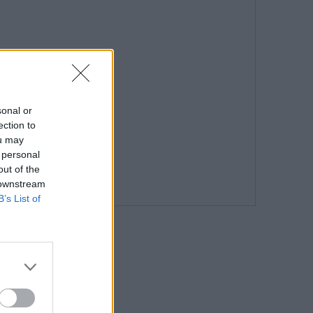
sonal or
ection to
ou may
 personal
out of the
 downstream
B’s List of