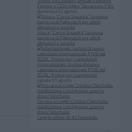
Trofeo McDonald's, ufficiali Il Bisonte
Firenze e CDA Volley Talmassons FVG
domenica 02 agosto
Nasce “Cerco Squadra”: la nuova
bacheca di Pallavolo.it per atleti,
allenatori e società
Internazionale: Ipotesi di nuovo
calendario internazionale FIVB dal
2028... 9 mesi per i campionati
sabato 01 agosto
Novara accoglie Cristina Chirichella:
riabilitazione con il gruppo azzurro
dopo l’infortunio
Leggi le ultime di: A1 femminile