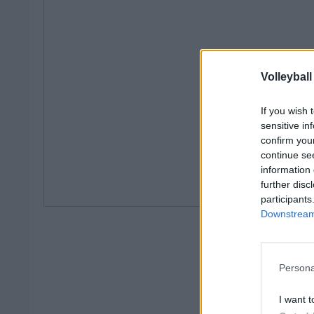
Volleyball
If you wish 
sensitive in
confirm you
continue se
information 
further disc
participants
Downstream 
Persona
I want t