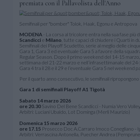
premiata con il Pallavolista dell'Anno
Semifinali per "bomber" Tolok, Haak, Egonu e Antropova
MODENA
- La corsa al tricolore entra nella sua fase più 
Scandicci
e
Milano
, tutte capaci di chiudere i Quarti in d
Semifinali dei Playoff Scudetto, serie al meglio delle cinqu
Gara 1, Gara 3 ed eventuale Gara 5 a favore della squadra 
Regular Season. Dopo il primo weekend del 14-15 marzo, l
settimana del 21-22 marzo e nell’infrasettimanale del 24
Gara 4 tra il 28 e il 29 e l’eventuale Gara 5 nel weekend pa
Per il quarto anno consecutivo, le semifinali ripropongono
Gara 1 di semifinali Playoff A1 Tigotà
Sabato 14 marzo 2026
ore 20.30
Savino Del Bene Scandicci - Numia Vero Volle
Arbitri: Luciani Ubaldo, Lot Dominga (Merli Maurizio)
Domenica 15 marzo 2026
ore 17.15
Prosecco Doc A.Carraro Imoco Conegliano - 
Arbitri: Verrascina Antonella, Puecher Andrea (Pernprun