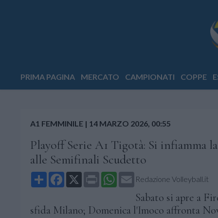
PRIMA PAGINA
MERCATO
CAMPIONATI
COPPE
E
A1 FEMMINILE
|
14 MARZO 2026, 00:55
Playoff Serie A1 Tigotà: Si infiamma la 
alle Semifinali Scudetto
Share
Facebook
X
Print
WhatsApp
Email
Redazione Volleyball.it
Sabato si apre a Fi
sfida Milano; Domenica l'Imoco affronta N