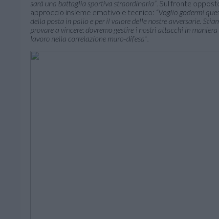
sarà una battaglia sportiva straordinaria”
. Sul fronte oppost
approccio insieme emotivo e tecnico:
“Voglio godermi ques
della posta in palio e per il valore delle nostre avversarie. Sti
provare a vincere: dovremo gestire i nostri attacchi in maniera 
lavoro nella correlazione muro-difesa”
.