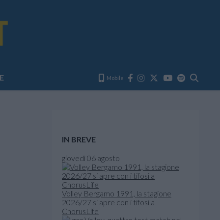
E
Mobile
IN BREVE
giovedì 06 agosto
Volley Bergamo 1991, la stagione
2026/27 si apre con i tifosi a
ChorusLife