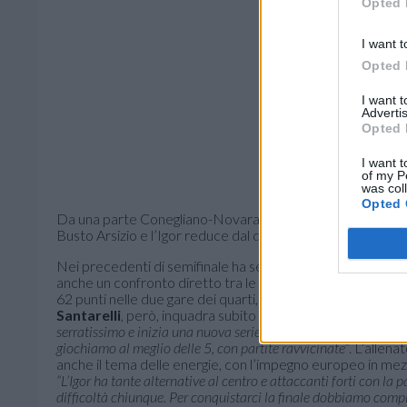
Opted 
I want t
Opted 
I want 
Advertis
Opted 
I want t
of my P
was col
Opted 
Da una parte Conegliano-Novara, con le campionesse in 
Busto Arsizio e l’Igor reduce dal derby vinto contro Chieri
Nei precedenti di semifinale ha sempre avuto la meglio C
anche un confronto diretto tra le migliori realizzatrici di q
62 punti nelle due gare dei quarti,
Haak
a 52, entrambe oltr
Santarelli
, però, inquadra subito la serie per quello che è
serratissimo e inizia una nuova serie. Con Novara ci conosc
giochiamo al meglio delle 5, con partite ravvicinate”
. L’allen
anche il tema delle energie, con l’impegno europeo in mezzo, 
“L’Igor ha tante alternative al centro e attaccanti forti con la 
difficoltà chiunque. Per conquistarci la finale dobbiamo compi