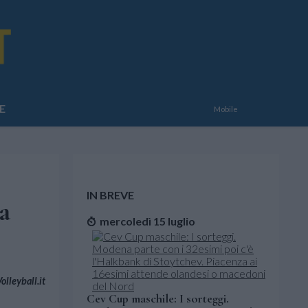
E
Mobile
IN BREVE
a
mercoledì 15 luglio
lleyball.it
Cev Cup maschile: I sorteggi.