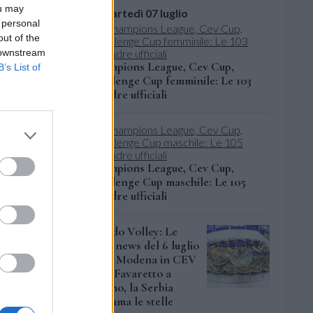
ou may
martedì 07 luglio
 personal
out of the
 downstream
Champions League, Cev Cup,
B’s List of
Challenge Cup femminile: Le 103
squadre ufficiali
ppena
lavoro,
Champions League, Cev Cup,
Challenge Cup maschile: Le 105
omenti
squadre ufficiali
one e con
Mondo Volley: Le
altre news del 6 luglio
e il
2026: Modena in CEV
Cup, Favaretto a
oltà ci ha
Fasano, la Serbia
torio.
richiama le stelle