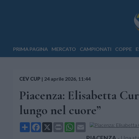
PRIMA PAGINA
MERCATO
CAMPIONATI
COPPE
E
CEV CUP
|
24 aprile 2026, 11:44
Piacenza: Elisabetta Cur
lungo nel cuore”
Share
Facebook
X
Print
WhatsApp
Email
PIACENZA
- Una st