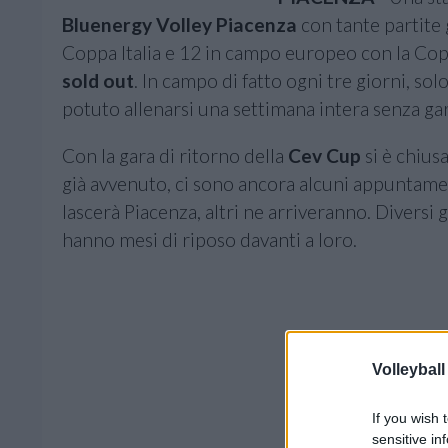
Bluenergy Volley Piacenza
con tante partite 
Coppa Italia e 12 in campo europeo con la Copp
sold out
. In campo di fatto ogni tre giorni, sol
potuto allenarsi una settimana intera senza gar
Con la gara di ritorno della
Cev Cup
si è chiusa
già avvenuto, ci sono ancora alcuni appuntamen
lascerà Piacenza, altri ne arriveranno. Diversi 
hanno mesi di riposo davanti a loro.
Volleyball
If you wish 
sensitive in