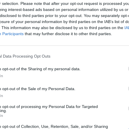
r selection. Please note that after your opt-out request is processed y
eing interest-based ads based on personal information utilized by us or
disclosed to third parties prior to your opt-out. You may separately opt-
losure of your personal information by third parties on the IAB’s list of
. This information may also be disclosed by us to third parties on the
IA
Participants
that may further disclose it to other third parties.
l Data Processing Opt Outs
dente
Elisabetta Curti
.
“La stagione italiana ed europea a
 Piacenza un percorso di crescita importante, costruito con 
o opt-out of the Sharing of my personal data.
 stagione intensa, fatta di emozioni forti, sfide difficili e m
In
 Volley Piacenza ha vissuto ogni partita con orgoglio, passi
o opt-out of the Sale of my Personal Data.
a la pallavolo".
In
rsari straordinari, dando vita a gare che hanno messo in luc
to opt-out of processing my Personal Data for Targeted
ing.
ei nostri ragazzi. Ogni vittoria ci ha fatto esultare, ogni diffic
In
a rafforzare l’identità del nostro gruppo e il legame con il terri
o opt-out of Collection, Use, Retention, Sale, and/or Sharing