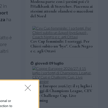
Modena parte con i 32esimi poi c'è
2 in
l'Halkbank di Stoytchev. Piacenza ai
16esimi attende olandesi o macedoni
port
del Nord
nza
ha
fatto è
Cev Cup femminile: I sorteggi. Per
tore
Chieri subito un "bye". Coach Negro
altri
e c. agli Ottavi
giovedì 09 luglio
Coppe Europee 2026/27: il 15 luglio i
sorteggi di Champions League, CEV
Cup e Challenge Cup. Live
streaming
sonal or
ection to