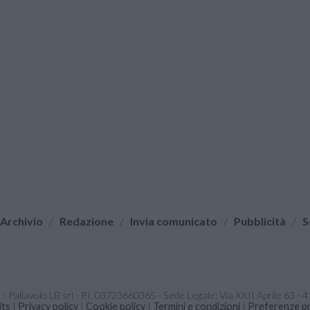
Archivio
/
Redazione
/
Invia comunicato
/
Pubblicità
/
S
it - Pallavolo LB srl - P.I. 03723660365 - Sede Legale: Via XXII Aprile 63 
its
|
Privacy policy
|
Cookie policy
|
Termini e condizioni
|
Preferenze pr