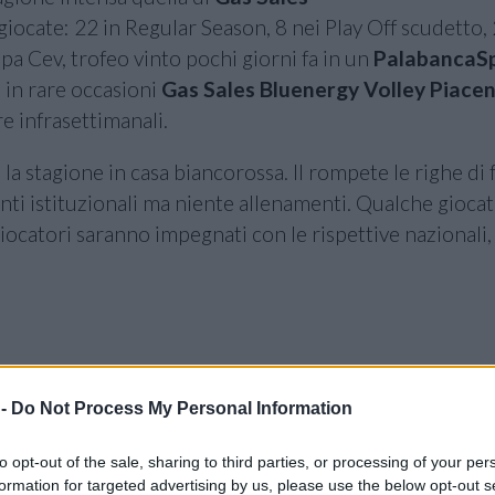
giocate: 22 in Regular Season, 8 nei Play Off scudetto, 
a Cev, trofeo vinto pochi giorni fa in un
PalabancaS
o in rare occasioni
Gas Sales Bluenergy Volley Piace
e infrasettimanali.
 la stagione in casa biancorossa. Il rompete le righe di 
ti istituzionali ma niente allenamenti. Qualche gioca
giocatori saranno impegnati con le rispettive nazionali, 
 -
Do Not Process My Personal Information
to opt-out of the sale, sharing to third parties, or processing of your per
formation for targeted advertising by us, please use the below opt-out s