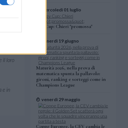
mercoledì 01 luglio
iale al
stimoli e
Cev Cup: Chieri "promossa"
ietà di
venerdì 19 giugno
ra
 il loro
Maturità 2026, nella prova di
matematica spunta la pallavolo:
gironi, ranking e sorteggi come in
Champions League
a e in
venerdì 29 maggio
Coppe Europee, la CEV cambia le