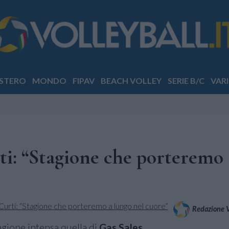
STERO
MONDO
FIPAV
BEACH VOLLEY
SERIE B/C
VARI
ti: “Stagione che porteremo 
Redazione Vo
agione intensa quella di
Gas Sales