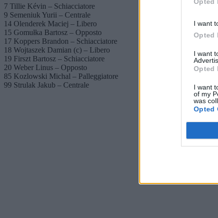
Opted 
7 Tillie Kévin – Schiacciatore
9 Semeniuk Yurii – Centrale
14 Olenderek Maciej – Libero
I want t
15 Gomułka Bartosz – Opposto
Opted 
17 Koppers Brandon – Schiacciatore
18 Wojtaszek Damian (c) – Libero
I want 
19 Firszt Bartosz – Schiacciatore
Advertis
20 Weber Linus – Opposto
Opted 
85 Kozlowski Michal – Palleggiatore
99 Strulak Jakub – Centrale
I want t
of my P
was col
Opted 