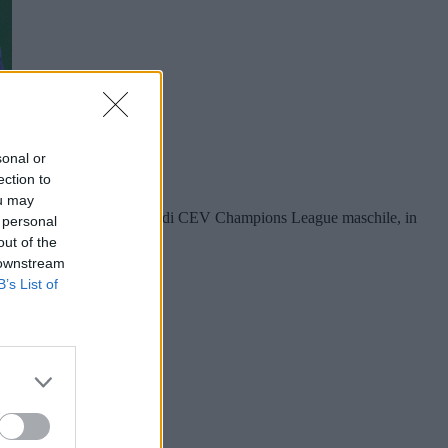
sonal or
ection to
ou may
rotagoniste della Final Four di CEV Champions League maschile, in
 personal
out of the
 downstream
B’s List of