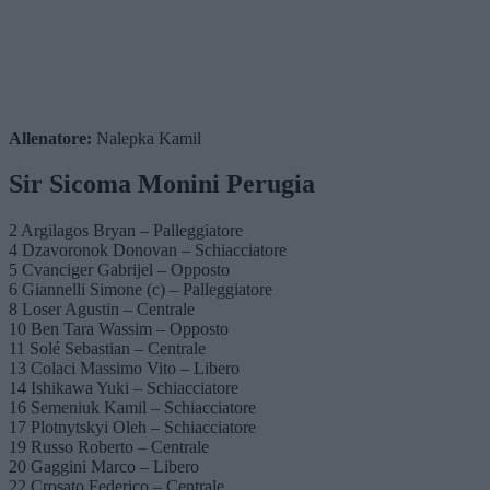
Allenatore:
Nalepka Kamil
Sir Sicoma Monini Perugia
2 Argilagos Bryan – Palleggiatore
4 Dzavoronok Donovan – Schiacciatore
5 Cvanciger Gabrijel – Opposto
6 Giannelli Simone (c) – Palleggiatore
8 Loser Agustin – Centrale
10 Ben Tara Wassim – Opposto
11 Solé Sebastian – Centrale
13 Colaci Massimo Vito – Libero
14 Ishikawa Yuki – Schiacciatore
16 Semeniuk Kamil – Schiacciatore
17 Plotnytskyi Oleh – Schiacciatore
19 Russo Roberto – Centrale
20 Gaggini Marco – Libero
22 Crosato Federico – Centrale