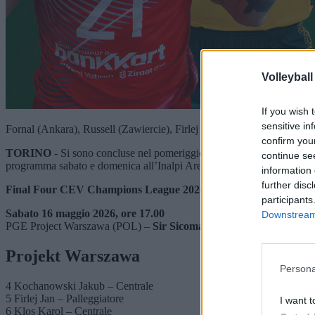
Volleyball
If you wish 
sensitive in
Fornal (Ankara), Russell (Zawiercie), Firlej (Warszawa), Giannelli (P
confirm you
TORINO
- Si sono concluse nel pomeriggio di ieri le
preliminary inq
continue se
programma sabato e domenica all’Inalpi Arena di Torino.
information 
further disc
Final Four CEV Champions League 2026 – Semifinals
participants
Sabato 16 maggio 2026, ore 17.00
Downstream 
PGE Project Warszawa (POL) –
Sir Sicoma Monini Perugia
Projekt Warszawa
Persona
4 Kochanowski Jakub – Centrale
5 Firlej Jan – Palleggiatore
I want t
6 Klos Karol – Centrale