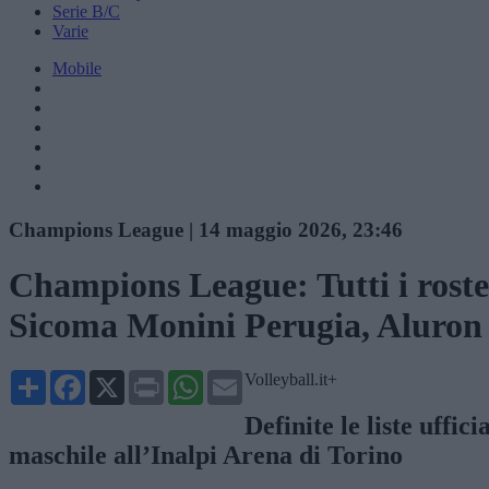
Serie B/C
Varie
Mobile
Champions League
|
14 maggio 2026, 23:46
Champions League: Tutti i roster
Sicoma Monini Perugia, Aluron
Share
Facebook
X
Print
WhatsApp
Email
Volleyball.it+
Definite le liste uff
maschile all’Inalpi Arena di Torino