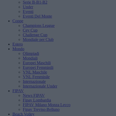
Serie B-B1-B2
Under
Eventi
Eventi Del Monte
Coppe
Champions League
Cev Cup
Challenge Cup
Mondiale per Club
Estero
Mondo
Olimpiadi
Mondiali
Europei Maschili
Europei Femminili
VNL Maschile
VNL Femminile
Internazionale
Internazionale Under
FIPAV
News FIPAV
Fipav Lombardia
FIPAV Milano Monza Lecco
Fipav Treviso-Belluno
Beach Volley