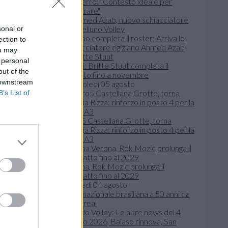
Gazzerro: "Contesto ideale per
migliorare"
sonal or
Belluno completa il roster: Arriva lo
ection to
schiacciatore egiziano Ahmed Azab
ou may
 personal
Chieri: Britte Stuut completa il
out of the
reparto fino a novembre
 downstream
mercoledì 05 agosto
B’s List of
Zero5 Castellana Grotte, torna
Giorgia Rizza: rinforzo in posto 4 per la
Serie A3
Verona, Rok Mozic prolunga il
contratto fino al 2029
martedì 04 agosto
Mondo Volley: Le altre news del 4
agosto 2026, Balaso rinnova, San