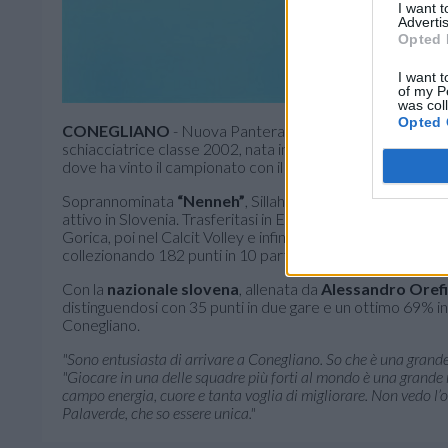
I want 
Advertis
Opted 
I want t
of my P
was col
Opted 
CONEGLIANO
- Nuova Pantera in casa
Prosecco DOC 
schiacciatrice classe 2002, nata in
Gambia
, cresciuta pal
dove ha vinto il campionato con il Vasas Obuda. Dotata di
Soprannominata
“Nenneh”
, Sillah ha iniziato a giocare a
attivo in Slovenia. Trasferitasi in Europa a 17 anni, ha c
Gorica, poi nel Calcit Volley e infine in Ungheria. Con il
Vas
collezionando 182 punti in 10 partite europee.
Con la
nazionale slovena
, allenata da
Alessandro Oref
distinguendosi con 35 punti in due gare e un ottimo 69% in r
Conegliano.
"Sono entusiasta di arrivare a Conegliano. So che è una grande 
"Giocare in una delle squadre più forti al mondo è una grande 
campo energia, cuore e tanta voglia di migliorare. Non vedo l’
Palaverde, che so essere unica."