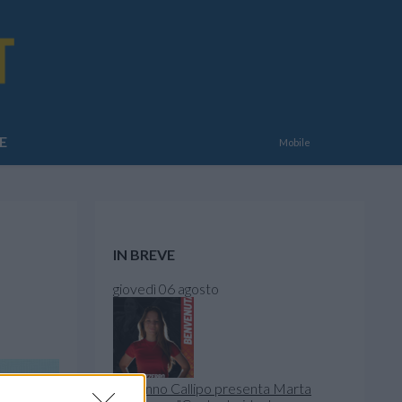
E
Mobile
IN BREVE
giovedì 06 agosto
La Tonno Callipo presenta Marta