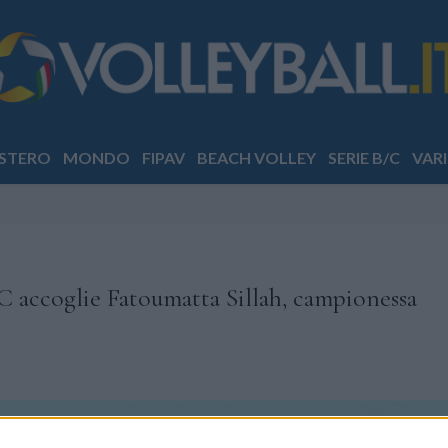
STERO
MONDO
FIPAV
BEACH VOLLEY
SERIE B/C
VARI
C accoglie Fatoumatta Sillah, campionessa