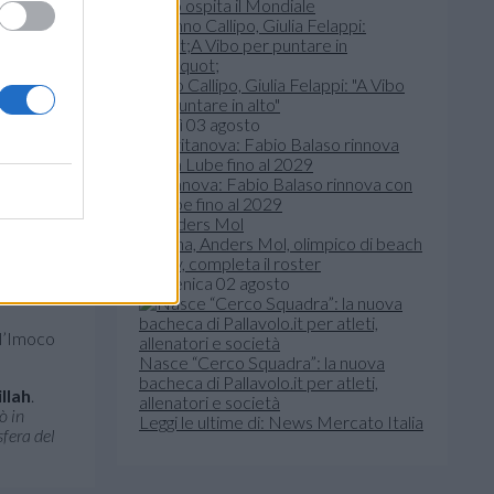
Paolo ospita il Mondiale
Tonno Callipo, Giulia Felappi: "A Vibo
per puntare in alto"
lunedì 03 agosto
llah
,
ngheria
,
Civitanova: Fabio Balaso rinnova con
la Lube fino al 2029
italiano
en-I Nova
Verona, Anders Mol, olimpico di beach
CEV
,
volley, completa il roster
domenica 02 agosto
ll’Imoco
Nasce “Cerco Squadra”: la nuova
bacheca di Pallavolo.it per atleti,
llah
.
allenatori e società
ò in
Leggi le ultime di: News Mercato Italia
sfera del