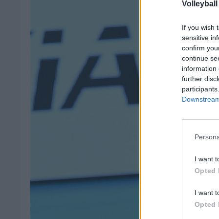
Volleyball
If you wish 
sensitive in
confirm you
continue se
information 
further disc
participants
Downstream 
Persona
I want t
Opted 
I want t
Opted 