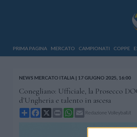
PRIMA PAGINA
MERCATO
CAMPIONATI
COPPE
E
NEWS MERCATO ITALIA
|
17 GIUGNO 2025, 16:00
Conegliano: Ufficiale, la Prosecco DO
d’Ungheria e talento in ascesa
Share
Facebook
X
Print
WhatsApp
Email
Redazione Volleyball.it