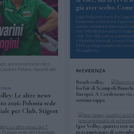
già aver scelto. Come 
Lega Pallavolo Serie A e Lega V
Femminile contestano l’ipotesi 
nuovo calendario internazional
con i Mondiali durante la stagio
club. Tra VNL estiva, campionat
e Mondiali biennali, cresce il ti
FIVB privilegi sempre più i propr
discapito dei...
hçe, ancora senza tecnico
varini. Milano, davanti alle
IN EVIDENZA
Beach volley,
forfait di Scampoli/Bianchi
ITALIA
Europei. A Cordenons via 
ley: Le altre news
settima tappa
sto 2026: Polonia sede
ale per Club, Stigrot
Igor Volley, quattro test m
precampionato di settemb