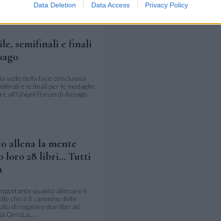
 di...
Data Deletion
Data Access
Privacy Policy
e, semifinali e finali
sago
la sede della fase conclusiva
finali e le finali per le medaglie
re all'Unipol Forum di Assago.
co allena la mente
loro 28 libri... Tutti
a
mportante quanto allenare il
uello che è il cammino delle
to di regalare due libri ad
ia OrroLa...