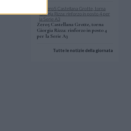
Zero5 Castellana Grotte, torna
Giorgia Rizza: rinforzo in posto 4
per la Serie A3
Tutte le notizie della giornata