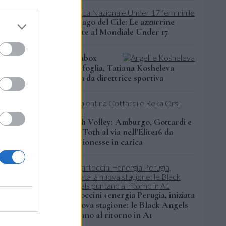
Santiago del Cile: Le azzurrine
annelli,
pronte al Mondiale Under 17
Wild
t;
Megabox
Vallefoglia, Tatiana Kosheleva
...
torna da direttrice sportiva
di
me i
 male, che
Beach Volley: Amburgo, Gottardi e
ub dal 2010
Orsi Toth al via nell'Elite16 da
 stagione.
campionesse in carica
ndezza del
oluto degli
a tra Trento
Bartoccini +energia Perugia, iniziata
la nuova stagione: le Black Angels
puntano al ritorno in A1