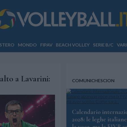
STERO
MONDO
FIPAV
BEACH VOLLEY
SERIE B/C
VARI
alto a Lavarini:
COMUNICHESCION
Calendario internazi
2028: le leghe italian
la voce, ma la FIVB 