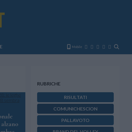
E
Mobile
RUBRICHE
RISULTATI
COMUNICHESCION
onale
PALLAVOTO
e alzano
sembra
BRAND DEL VOLLEY