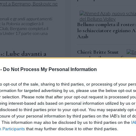
onali e grandi appuntamenti
 la Polonia accoglierà il
Belluno completa il roster
Club, Bergamo completa il
lo schiacciatore egiziano
lia Under 17 parte con una
Azab
Chieri: Britte Stuut
t+: Lube davanti a
completa il reparto fino a
per il miglior
novembre
 -
Do Not Process My Personal Information
olleyball.it+ la Cucine Lube
to opt-out of the sale, sharing to third parties, or processing of your per
Europei: Scampoli e Bianch
ata dagli appassionati come
formation for targeted advertising by us, please use the below opt-out s
costrette al forfait
 mercato, senza
r selection. Please note that after your opt-out request is processed y
ta la più...
eing interest-based ads based on personal information utilized by us or
disclosed to third parties prior to your opt-out. You may separately opt-
Agenda: Le gare della gio
ianista nell'inno
losure of your personal information by third parties on the IAB’s list of
. This information may also be disclosed by us to third parties on the
IA
Participants
that may further disclose it to other third parties.
PALLAVOTO