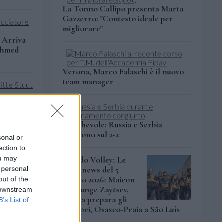
La Tonno Callipo presenta Marta
Gazzerro: "Contesto ideale per
migliorare"
: Arriva
 Ahmed
Verona, Marco Falaschi è il nuovo
team manager
Amichevole: Russia e Serbia
chiudono sul 2-2
sonal or
i
ection to
ou may
Mondo Volley: Le
 personal
altre news del 5
agosto 2026: Maicon
out of the
rnata
raggiunge Zaytsev,
 downstream
l’Italia prepara gli
B’s List of
Europei, Osasco-Praia a São Luís