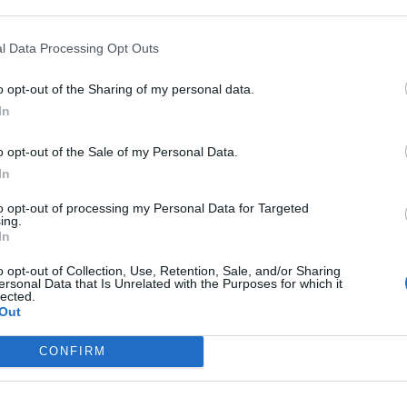
 ha partecipato alla creazione
quadra a EuroVolley, suonando
zione.
l Data Processing Opt Outs
Pallavoto: Colaci e Gi
agli altri le briciole! 
o opt-out of the Sharing of my personal data.
Card... Wild Wild Wes
In
rt non è ancora
Lube voto Remuntada
roster della
Trento: voto Nuvola 
o opt-out of the Sale of my Personal Data.
Fantozzi
In
MASSIMO COLACI voto 30: Co
to sulle condizioni di Ebrar
to opt-out of processing my Personal Data for Targeted
trofei, se non abbiamo contato
ing.
ziato edema del midollo osseo
ha sollevato al cielo coi suoi cl
In
ione sacroiliaca. La giocatrice è
a oggi, una media di quasi due a
r...
Basta questo a spiegare la gra
o opt-out of Collection, Use, Retention, Sale, and/or Sharing
libero pugliese, dominatore ass
ersonal Data that Is Unrelated with the Purposes for which it
ultimi tre lustri della SuperLeg
lected.
 Gottardi-Orsi Toth
e Sir....
Out
ie su tre
CONFIRM
er Valentina Gottardi e Reka
 Le azzurre battono 2-0 le
hiudono il girone al primo posto