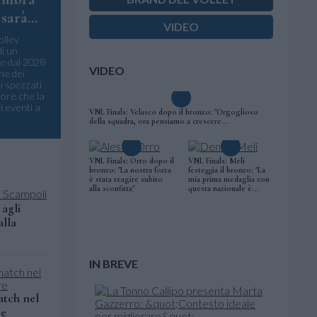
sarà...
VIDEO
olley
di un
e dal 2028
VIDEO
ne dei
i spezzati
more che la
i eventi a
VNL Finals: Velasco dopo il bronzo: "Orgoglioso
della squadra, ora pensiamo a crescere...
VNL Finals: Orro dopo il
VNL Finals: Meli
bronzo: "La nostra forza
festeggia il bronzo: "La
è stata reagire subito
mia prima medaglia con
alla sconfitta"
questa nazionale è...
 agli
alla
IN BREVE
atch nel
re