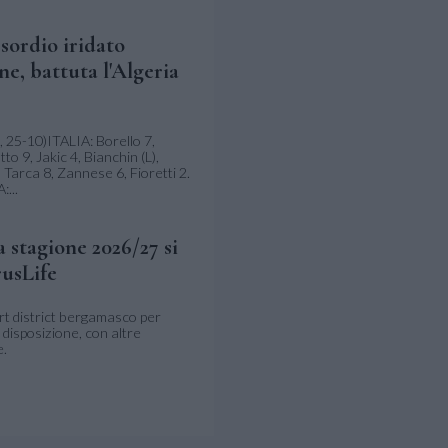
sordio iridato
ne, battuta l'Algeria
 25-10)ITALIA: Borello 7,
tto 9, Jakic 4, Bianchin (L),
 Tarca 8, Zannese 6, Fioretti 2.
...
 stagione 2026/27 si
rusLife
rt district bergamasco per
 disposizione, con altre
e.