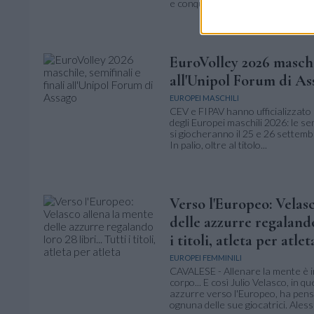
e conquistano direttamente i quarti
EuroVolley 2026 maschil
all'Unipol Forum di As
EUROPEI MASCHILI
CEV e FIPAV hanno ufficializzato 
degli Europei maschili 2026: le semi
si giocheranno il 25 e 26 settemb
In palio, oltre al titolo...
Verso l'Europeo: Velas
delle azzurre regalando 
i titoli, atleta per atlet
EUROPEI FEMMINILI
CAVALESE - Allenare la mente è i
corpo... E così Julio Velasco, in q
azzurre verso l'Europeo, ha pensa
ognuna delle sue giocatrici. Aless