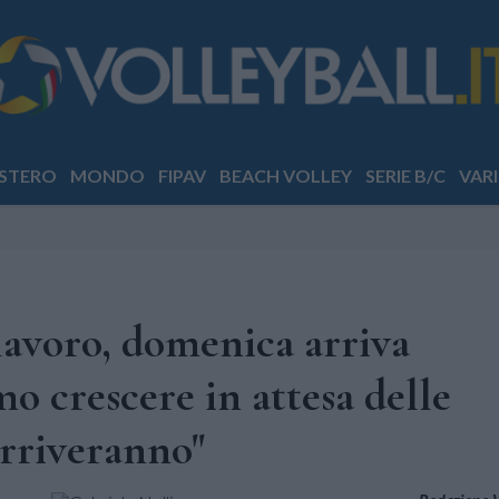
STERO
MONDO
FIPAV
BEACH VOLLEY
SERIE B/C
VARI
 lavoro, domenica arriva
mo crescere in attesa delle
 arriveranno"