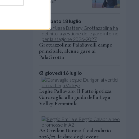
pronta"
sabato 18 luglio
Grottazzolina: PalaSavelli campo
principale, alcune gare al
PalaGrotta
giovedì 16 luglio
Leghe Pallavolo: Il Fatto ipotizza
Garavaglia alla guida della Lega
Volley Femminile
A2 Credem Banca: Il calendario
2026/27, le date degli eventi