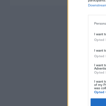
participants
Downstream 
Persona
I want t
Opted 
I want t
Opted 
I want 
Advertis
Opted 
I want t
of my P
was col
Opted 