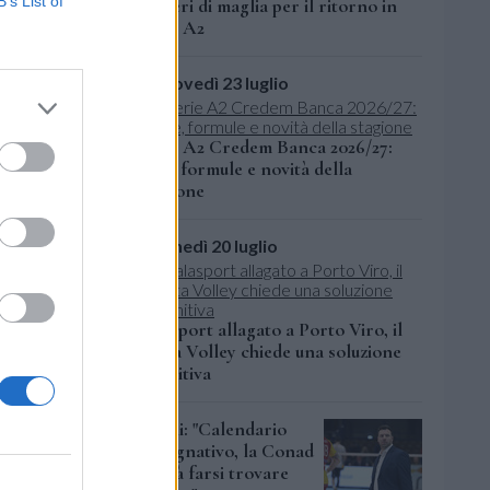
B’s List of
numeri di maglia per il ritorno in
Serie A2
giovedì 23 luglio
Serie A2 Credem Banca 2026/27:
date, formule e novità della
stagione
lunedì 20 luglio
Palasport allagato a Porto Viro, il
Delta Volley chiede una soluzione
definitiva
Zagni: "Calendario
impegnativo, la Conad
dovrà farsi trovare