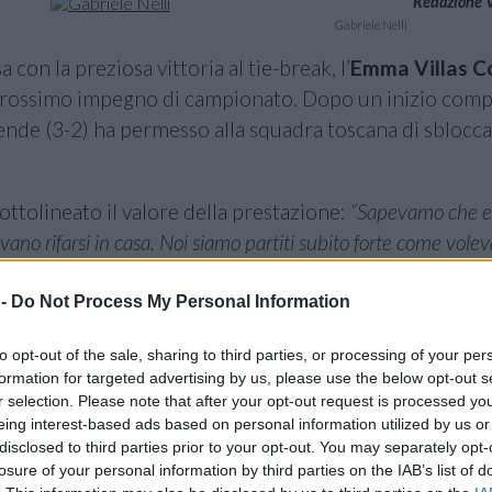
Redazione Vo
Gabriele Nelli
a con la preziosa vittoria al tie-break, l’
Emma Villas 
el prossimo impegno di campionato. Dopo un inizio comp
lende (3-2) ha permesso alla squadra toscana di sblocca
ottolineato il valore della prestazione:
“Sapevamo che e
evano rifarsi in casa. Noi siamo partiti subito forte come vol
ti per un attimo e siamo calati però siamo rimasti concentra
 alla volta, così è stato e siamo molto contenti. Forse non ab
 -
Do Not Process My Personal Information
erviva per vincere l’abbiamo fatto. Adesso continuiamo a lavo
to opt-out of the sale, sharing to third parties, or processing of your per
 che arriveranno”.
formation for targeted advertising by us, please use the below opt-out s
r selection. Please note that after your opt-out request is processed y
 novembre
, alle
ore 17
, al
PalaParenti di Santa Croce
eing interest-based ads based on personal information utilized by us or
orrento
, reduce dal 3-1 su Porto Viro nell’ultimo turn
disclosed to third parties prior to your opt-out. You may separately opt-
losure of your personal information by third parties on the IAB’s list of