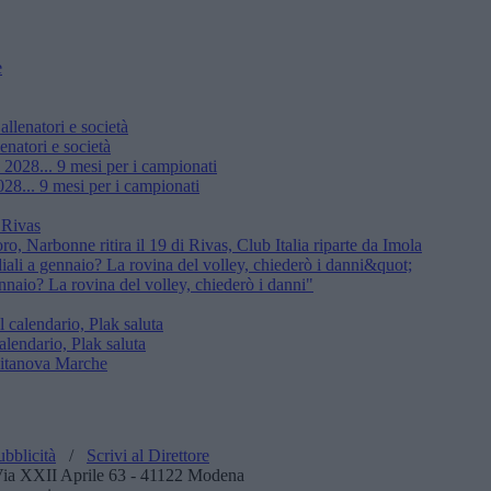
enatori e società
28... 9 mesi per i campionati
, Narbonne ritira il 19 di Rivas, Club Italia riparte da Imola
nnaio? La rovina del volley, chiederò i danni"
alendario, Plak saluta
ubblicità
/
Scrivi al Direttore
: Via XXII Aprile 63 - 41122 Modena