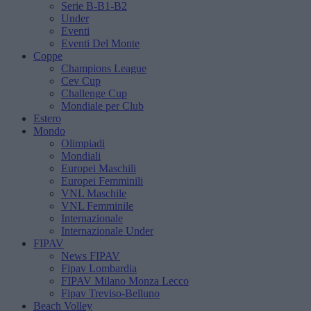
Serie B-B1-B2
Under
Eventi
Eventi Del Monte
Coppe
Champions League
Cev Cup
Challenge Cup
Mondiale per Club
Estero
Mondo
Olimpiadi
Mondiali
Europei Maschili
Europei Femminili
VNL Maschile
VNL Femminile
Internazionale
Internazionale Under
FIPAV
News FIPAV
Fipav Lombardia
FIPAV Milano Monza Lecco
Fipav Treviso-Belluno
Beach Volley