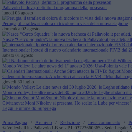
Pallavolo Padova, definito il programma della preseason
lunedì 03 agosto
Perugia, il taraflex si colora di tricolore in vista della nuova stagione
domenica 02 agosto
Nasce “Cerco Squadra”: la nuova bacheca di Pallavolo.it per atleti, all
Internazionale: Ipotesi di nuovo calendario internazionale FIVB dal 20
sabato 01 agosto
Mondo Volley: Le altre news del 1° agosto 2026: Usa-Polonia vale l’oro
Calendari Internazionali: Anche Sirci attacca la FIVB: "Mondiali a ge
giovedì 30 luglio
Mondo Volley: Le altre news del 30 luglio 2026: le Leghe sfidano il c
Civitanova: Moni Nikolov si presenta, Ho scelto la Lube per vincere"
Leggi le ultime di: Superlega
Prima Pagina
/
Archivio
/
Redazione
/
Invia comunicato
/
P
© Volleyball.it - Pallavolo LB srl - P.I. 03723660365 - Sede Legale