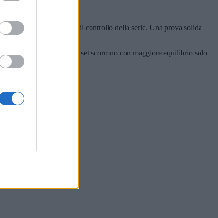
si per 3-1 e prendendo il controllo della serie. Una prova solida
cisività: il terzo e quarto set scorrono con maggiore equilibrio solo