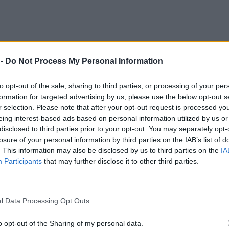
 -
Do Not Process My Personal Information
to opt-out of the sale, sharing to third parties, or processing of your per
formation for targeted advertising by us, please use the below opt-out s
r selection. Please note that after your opt-out request is processed y
eing interest-based ads based on personal information utilized by us or
 espugna Piacenza e si porta ava
disclosed to third parties prior to your opt-out. You may separately opt-
losure of your personal information by third parties on the IAB’s list of
. This information may also be disclosed by us to third parties on the
IA
Participants
that may further disclose it to other third parties.
 25-22, 20-25, 20-25)
l Data Processing Opt Outs
lenta 18, Andringa 12, Galassi 1, Bergmann (L), Leon 0, Pace (L), Man
ara 22, Semeniuk 10, Russo 14, Gaggini (L), Dzavoronok 1, Cvanciger 0, 
o opt-out of the Sharing of my personal data.