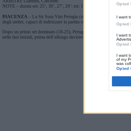
ARBITRI: Giardini, Carcione.
Opted 
NOTE – durata set: 25’, 30’, 27’, 29’; tot: 111’.
PIACENZA
– La Sir Susa Vim Perugia conquista Gara 2 della semif
I want t
degli umbri, capaci di indirizzare la partita con continuità nei fondame
Opted 
Dopo un primo set dominato (18-25), Perugia subisce la reazione dei pa
I want 
nelle fasi iniziali, prima dell’allungo decisivo degli uomini di Angelo 
Advertis
Opted 
I want t
of my P
was col
Opted 