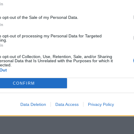
In
inale Scudetto sul campo della Gas Sales Bluenergy Piacenza, imponendo
o opt-out of the Sale of my Personal Data.
ntali chiave, dopo aver già fatto valere il fattore campo in Gara 1.
In
droni di casa nel secondo parziale (25-22), ma ritrova subito ordine e in
to opt-out of processing my Personal Data for Targeted
Lorenzetti.
ing.
In
o opt-out of Collection, Use, Retention, Sale, and/or Sharing
ersonal Data that Is Unrelated with the Purposes for which it
lected.
Out
CONFIRM
Data Deletion
Data Access
Privacy Policy