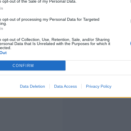
sportivo di rilievo (è figlia
o opt-out of the Sale of my Personal Data.
tina come portiere). La sua
In
io dell’
Imoco Conegliano
,
nze in panchina con la prima
to opt-out of processing my Personal Data for Targeted
ing.
In
o opt-out of Collection, Use, Retention, Sale, and/or Sharing
ersonal Data that Is Unrelated with the Purposes for which it
lected.
Out
CONFIRM
Data Deletion
Data Access
Privacy Policy