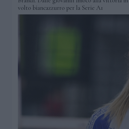
Brandi. Dalle giovanili Imoco alla vittoria in
volto biancazzurro per la Serie A1