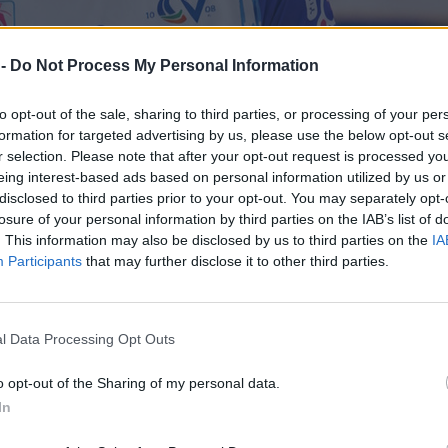
 -
Do Not Process My Personal Information
to opt-out of the sale, sharing to third parties, or processing of your per
formation for targeted advertising by us, please use the below opt-out s
r selection. Please note that after your opt-out request is processed y
eing interest-based ads based on personal information utilized by us or
disclosed to third parties prior to your opt-out. You may separately opt-
losure of your personal information by third parties on the IAB’s list of
. This information may also be disclosed by us to third parties on the
IA
Participants
that may further disclose it to other third parties.
ini Volley
si arricchisce di un
nola ha infatti ufficializzato
l Data Processing Opt Outs
teressanti del panorama
A2 e ora pronta al grande
o opt-out of the Sharing of my personal data.
In
pa Italia