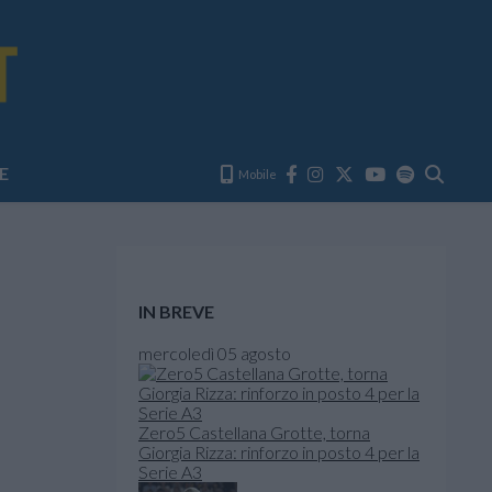
E
Mobile
IN BREVE
mercoledì 05 agosto
Zero5 Castellana Grotte, torna
Giorgia Rizza: rinforzo in posto 4 per la
Serie A3