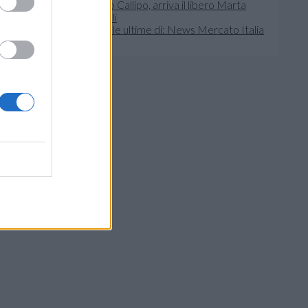
Tonno Callipo, arriva il libero Marta
Pecalli
Leggi le ultime di: News Mercato Italia