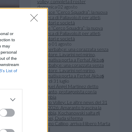
volley, completa il roster
domenica 02 agosto
Nasce “Cerco Squadra”: la nuova
bacheca di Pallavolo.it per atleti,
sonal or
allenatori e società
ection to
sabato 01 agosto
ou may
 personal
out of the
 downstream
Fenerbahçe: una corazzata senza
allenatore. Lavarini nel mirino,
B’s List of
l’alternativa porta a Ferhat Akbaş
venerdì 31 luglio
Mondo Volley: Le altre news del 31
luglio 2026: Amaranto trascina la
Colombia, Kochanowski salta gli
Europei, Duda si ferma