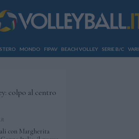
STERO
MONDO
FIPAV
BEACH VOLLEY
SERIE B/C
VARI
y: colpo al centro
it
rali con Margherita