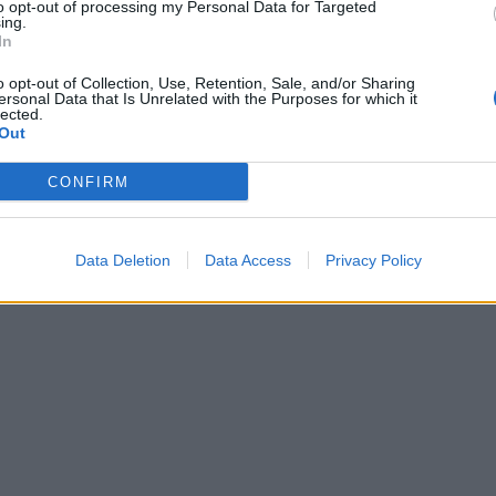
to opt-out of processing my Personal Data for Targeted
ing.
esione del legamento crociato anteriore del ginocchio sinistro le av
In
 lavoro di recupero svolto insieme allo staff medico e tecnico del cl
e Marchiaro
, pronta a ricoprire un ruolo importante nel sistema di
o opt-out of Collection, Use, Retention, Sale, and/or Sharing
ersonal Data that Is Unrelated with the Purposes for which it
lected.
Out
Ne sono molto felice. Gli ultimi mesi sono stati complicati, ma la società, 
ostegno. La mia voglia più grande è ripagare tutta questa fiducia"
.
CONFIRM
Data Deletion
Data Access
Privacy Policy