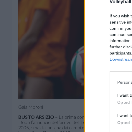
Volleyball
If you wish 
sensitive in
confirm you
continue se
information 
further disc
participants
Downstream 
Persona
I want t
Opted 
Gaia Moroni
I want t
BUSTO ARSIZIO
– La prima conferma della
Futura Vol
Dopo l’annuncio dell’arrivo del libero
Serena Scognamil
Opted 
2005, rimasta lontana dai campi nell’ultima stagione a caus