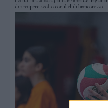
nell’ultima annata per la lesione del legame
di recupero svolto con il club biancorosso.