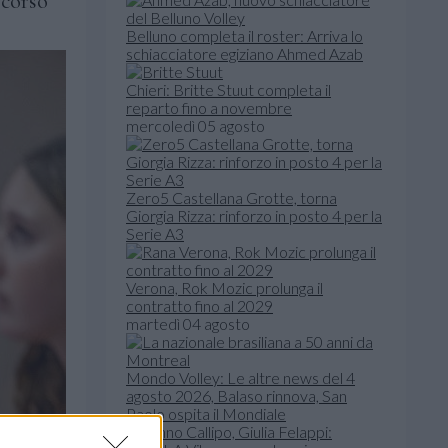
rcorso
Belluno completa il roster: Arriva lo
schiacciatore egiziano Ahmed Azab
Chieri: Britte Stuut completa il
reparto fino a novembre
mercoledì 05 agosto
Zero5 Castellana Grotte, torna
Giorgia Rizza: rinforzo in posto 4 per la
Serie A3
Verona, Rok Mozic prolunga il
contratto fino al 2029
martedì 04 agosto
Mondo Volley: Le altre news del 4
agosto 2026, Balaso rinnova, San
Paolo ospita il Mondiale