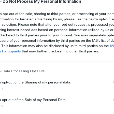
 -
Do Not Process My Personal Information
to opt-out of the sale, sharing to third parties, or processing of your per
formation for targeted advertising by us, please use the below opt-out s
r selection. Please note that after your opt-out request is processed y
eing interest-based ads based on personal information utilized by us or
disclosed to third parties prior to your opt-out. You may separately opt-
losure of your personal information by third parties on the IAB’s list of
. This information may also be disclosed by us to third parties on the
IA
Participants
that may further disclose it to other third parties.
l Data Processing Opt Outs
o opt-out of the Sharing of my personal data.
In
o opt-out of the Sale of my Personal Data.
ley Giovani
in vista della stagione 2026/27 porta il nome di
Gaia M
lo
, il club biancorosso ha deciso di proseguire il percorso con l’oppo
In
a del grave infortunio al ginocchio subito durante il raduno della Na