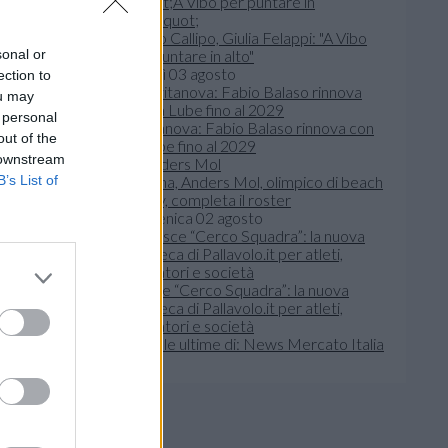
Tonno Callipo, Giulia Felappi: "A Vibo
sonal or
per puntare in alto"
lunedì 03 agosto
ection to
ou may
 personal
Civitanova: Fabio Balaso rinnova con
out of the
la Lube fino al 2029
 downstream
B’s List of
Verona, Anders Mol, olimpico di beach
volley, completa il roster
domenica 02 agosto
Nasce “Cerco Squadra”: la nuova
bacheca di Pallavolo.it per atleti,
allenatori e società
Leggi le ultime di: News Mercato Italia
oroni
.
sta classe
zionale