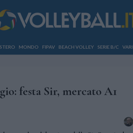
STERO
MONDO
FIPAV
BEACH VOLLEY
SERIE B/C
VARI
io: festa Sir, mercato A1