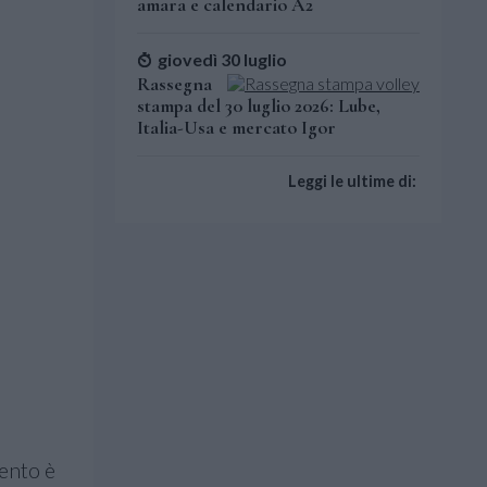
amara e calendario A2
giovedì 30 luglio
Rassegna
stampa del 30 luglio 2026: Lube,
Italia-Usa e mercato Igor
Leggi le ultime di:
mento è