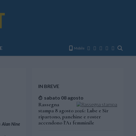
E
Mobile
IN BREVE
sabato 08 agosto
Rassegna
stampa 8 agosto 2026: Lube e Sir
ripartono, panchine e roster
accendono l'A1 femminile
Alan Nine