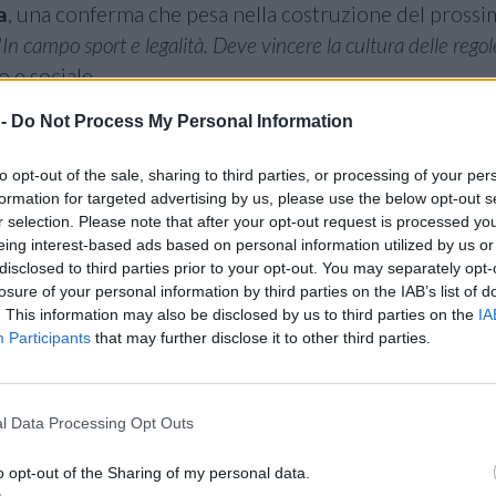
a
, una conferma che pesa nella costruzione del prossim
"In campo sport e legalità. Deve vincere la cultura delle regol
o e sociale.
 -
Do Not Process My Personal Information
e Monza, Modena e Civitanova.
Avvenire Milano
titola
ra
Vero Volley
e l'Autodromo di Monza per un percors
to opt-out of the sale, sharing to third parties, or processing of your per
ione. La
Gazzetta di Modena
pubblica
"Storci si racconta a
formation for targeted advertising by us, please use the below opt-out s
ro del racconto cittadino. Il
Resto del Carlino Macerata
ch
r selection. Please note that after your opt-out request is processed y
eing interest-based ads based on personal information utilized by us or
i con le giovanili"
, richiamando il lavoro del vivaio di Civi
disclosed to third parties prior to your opt-out. You may separately opt-
losure of your personal information by third parties on the IAB’s list of
 da Brescia e Prata.
Brescia Oggi
titola
"Per la Consoli Sf
. This information may also be disclosed by us to third parties on the
IA
si
arriva alla
Consoli Sferc Brescia
per prendere in m
Participants
that may further disclose it to other third parties.
perazione con
"Salsi novità in casa Consoli, Kavalenka anco
to Pordenone
scrive
"La Tinet guarda al centro. Seguiti Lariz
l Data Processing Opt Outs
ili valutati per il reparto centrali.
o opt-out of the Sharing of my personal data.