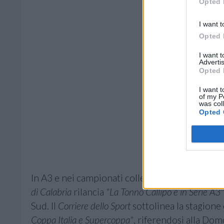
Opted 
I want t
Opted 
I want 
Advertis
Opted 
I want t
of my P
was col
Opted 
In A3 e nei campionati collegati, il
Centro
titola
di Calabria
rilancia
"La Tonno Callipo è in Serie A3"
Sud. Il
Corriere dello Sport
sottolinea la stagione
Coppa Italia e Supercoppa"
, riferendosi alla Do