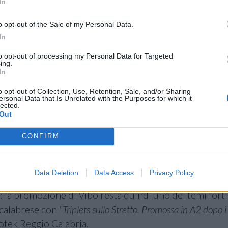
In
o opt-out of the Sale of my Personal Data.
In
to opt-out of processing my Personal Data for Targeted
ing.
In
o opt-out of Collection, Use, Retention, Sale, and/or Sharing
ersonal Data that Is Unrelated with the Purposes for which it
lected.
Out
CONFIRM
Data Deletion
Data Access
Privacy Policy
"Lanci promosso a Vibo Valentia"
, mentre
L'Altravoce Il Qu
: la promozione di Vibo resta quindi uno dei temi forti
 calabrese con
"Triplets sullo Stretto. Promossa in A2 dopo i 
motek Reggio Calabria.