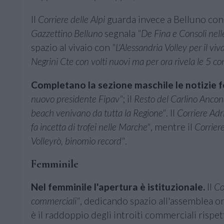
Il
Corriere delle Alpi
guarda invece a Belluno co
Gazzettino Belluno
segnala
"De Fina e Consoli nell
spazio al vivaio con
"L'Alessandria Volley per il viva
Negrini Cte con volti nuovi ma per ora rivela le 5 c
Completano la sezione maschile le notizie fe
nuovo presidente Fipav"
; il
Resto del Carlino Anco
beach venivano da tutta la Regione"
. Il
Corriere Adr
fa incetta di trofei nelle Marche"
, mentre il
Corriere
Volleyrò, binomio record"
.
Femminile
Nel femminile l'apertura è istituzionale.
Il
Co
commerciali"
, dedicando spazio all'assemblea or
è il raddoppio degli introiti commerciali rispe