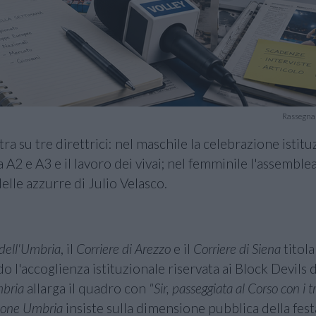
Rassegna 
ra su tre direttrici: nel maschile la celebrazione istitu
 A2 e A3 e il lavoro dei vivai; nel femminile l'assemblea
delle azzurre di Julio Velasco.
 dell'Umbria
, il
Corriere di Arezzo
e il
Corriere di Siena
titol
o l'accoglienza istituzionale riservata ai Block Devils
bria
allarga il quadro con
"Sir, passeggiata al Corso con i tr
ione Umbria
insiste sulla dimensione pubblica della fes