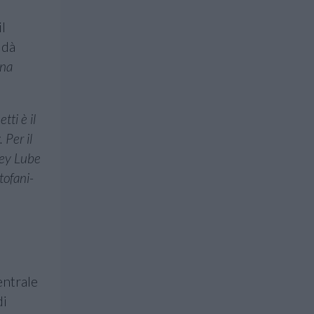
il
dà
na
tti è il
 Per il
ley Lube
tofani-
entrale
di