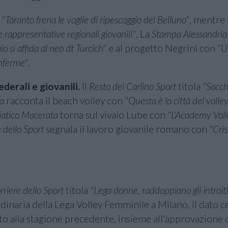
n
"Taranto frena le voglie di ripescaggio del Belluno"
, mentre 
e rappresentative regionali giovanili"
. La
Stampa Alessandria
io si affida al neo dt Turcich"
e al progetto Negrini con
"U
onferme"
.
derali e giovanili.
Il
Resto del Carlino Sport
titola
"Sacche
na
racconta il beach volley con
"Questa è la città del volley.
iatico Macerata
torna sul vivaio Lube con
"L'Academy Vol
 dello Sport
segnala il lavoro giovanile romano con
"Cris
rriere dello Sport
titola
"Lega donne, raddoppiano gli introiti
dinaria della Lega Volley Femminile a Milano. Il dato c
tto alla stagione precedente, insieme all'approvazione 