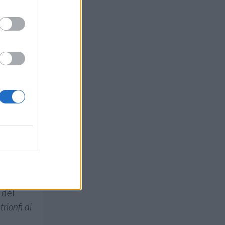
otidiano
 del
trionfi di