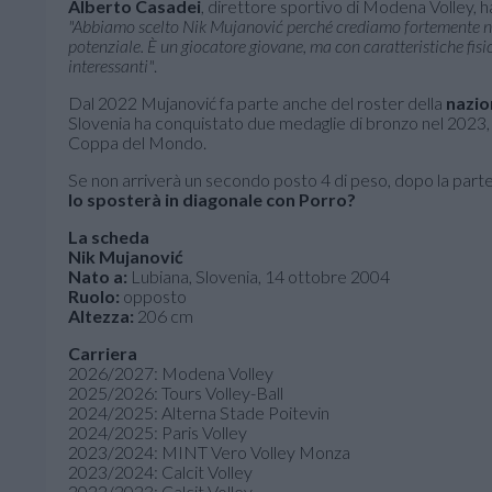
Alberto Casadei
, direttore sportivo di Modena Volley, ha
"Abbiamo scelto Nik Mujanović perché crediamo fortemente nel
potenziale. È un giocatore giovane, ma con caratteristiche fis
interessanti"
.
Dal 2022 Mujanović fa parte anche del roster della
nazio
Slovenia ha conquistato due medaglie di bronzo nel 2023, u
Coppa del Mondo.
Se non arriverà un secondo posto 4 di peso, dopo la part
lo sposterà in diagonale con Porro?
La scheda
Nik Mujanović
Nato a:
Lubiana, Slovenia, 14 ottobre 2004
Ruolo:
opposto
Altezza:
206 cm
Carriera
2026/2027: Modena Volley
2025/2026: Tours Volley-Ball
2024/2025: Alterna Stade Poitevin
2024/2025: Paris Volley
2023/2024: MINT Vero Volley Monza
2023/2024: Calcit Volley
2022/2023: Calcit Volley