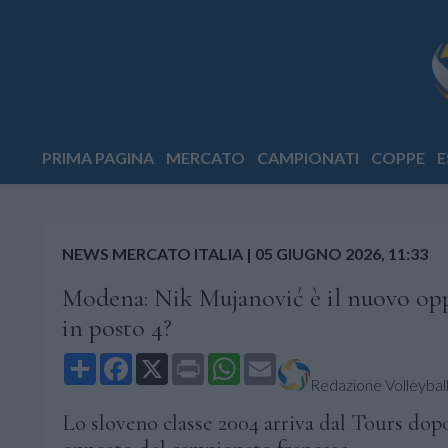
PRIMA PAGINA
MERCATO
CAMPIONATI
COPPE
E
NEWS MERCATO ITALIA
|
05 GIUGNO 2026, 11:33
Modena: Nik Mujanović è il nuovo op
in posto 4?
Share
Facebook
X
Print
WhatsApp
Email
Redazione Volleyball.
Lo sloveno classe 2004 arriva dal Tours dopo