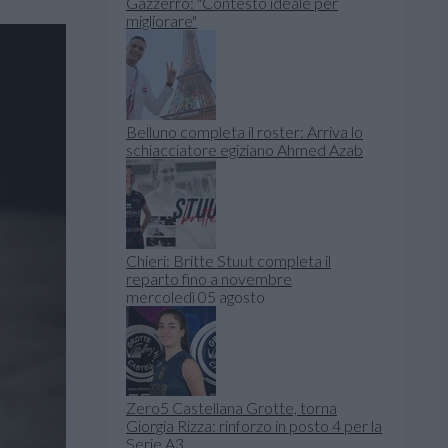
Gazzerro: "Contesto ideale per
migliorare"
Belluno completa il roster: Arriva lo
schiacciatore egiziano Ahmed Azab
Chieri: Britte Stuut completa il
reparto fino a novembre
mercoledì 05 agosto
Zero5 Castellana Grotte, torna
Giorgia Rizza: rinforzo in posto 4 per la
Serie A3