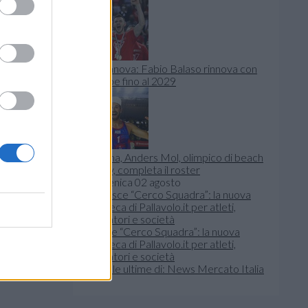
Civitanova: Fabio Balaso rinnova con
la Lube fino al 2029
Verona, Anders Mol, olimpico di beach
volley, completa il roster
domenica 02 agosto
Nasce “Cerco Squadra”: la nuova
bacheca di Pallavolo.it per atleti,
allenatori e società
Leggi le ultime di: News Mercato Italia