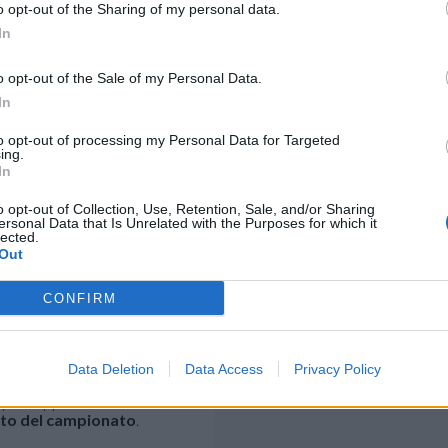
o opt-out of the Sharing of my personal data.
In
o opt-out of the Sale of my Personal Data.
In
to opt-out of processing my Personal Data for Targeted
ing.
In
o opt-out of Collection, Use, Retention, Sale, and/or Sharing
ersonal Data that Is Unrelated with the Purposes for which it
lected.
Out
CONFIRM
Data Deletion
Data Access
Privacy Policy
ato con il
Tours Volley-Ball
,
Supercoppa di Francia e
sto del campionato
.