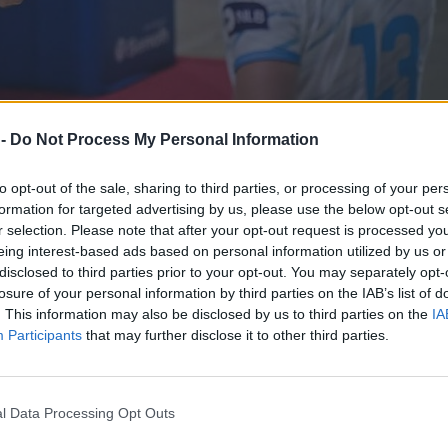
 -
Do Not Process My Personal Information
to opt-out of the sale, sharing to third parties, or processing of your per
formation for targeted advertising by us, please use the below opt-out s
r selection. Please note that after your opt-out request is processed y
i,
Nik Mujanović
è un nuovo
eing interest-based ads based on personal information utilized by us or
04 e alto
206 centimetri
,
maglia del Tours.
disclosed to third parties prior to your opt-out. You may separately opt-
losure of your personal information by third parties on the IAB’s list of
 seconda squadra del
Calcit
. This information may also be disclosed by us to third parties on the
IA
ha disputato quattro stagioni
Participants
that may further disclose it to other third parties.
MEVZA League
.
 con
Vero Volley Monza
,
alia e CEV Cup. L'anno
e poi all'
Alterna Stade
l Data Processing Opt Outs
nale scudetto.