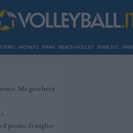
STERO
MONDO
FIPAV
BEACH VOLLEY
SERIE B/C
VARI
posto. Ma giocherà
it
 il premio di miglior