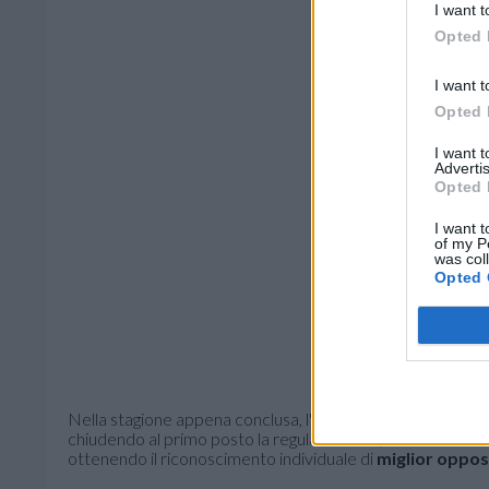
I want t
Opted 
I want t
Opted 
I want 
Advertis
Opted 
I want t
of my P
was col
Opted 
Nella stagione appena conclusa, l'opposto sloveno ha gioc
chiudendo al primo posto la regular season, vincendo la 
ottenendo il riconoscimento individuale di
miglior oppo