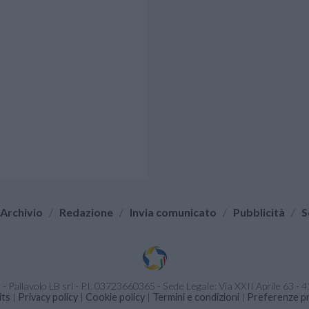
Archivio
/
Redazione
/
Invia comunicato
/
Pubblicità
/
S
it - Pallavolo LB srl - P.I. 03723660365 - Sede Legale: Via XXII Aprile 63 
its
|
Privacy policy
|
Cookie policy
|
Termini e condizioni
|
Preferenze pr