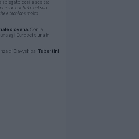
 spiegato così la scelta:
le sue qualità e nel suo
iche e tecniche molto
nale slovena
. Con la
na agli Europei e una in
enza di Davyskiba,
Tubertini