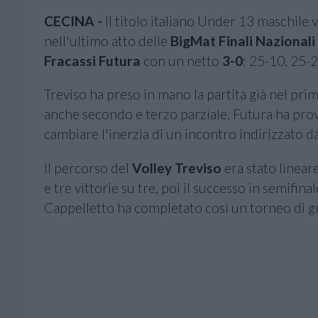
CECINA -
Il titolo italiano Under 13 maschile v
nell'ultimo atto delle
BigMat Finali Nazionali
Fracassi Futura
con un netto
3-0
: 25-10, 25-20
Treviso ha preso in mano la partita già nel pri
anche secondo e terzo parziale. Futura ha prova
cambiare l'inerzia di un incontro indirizzato dal
Il percorso del
Volley Treviso
era stato linear
e tre vittorie su tre, poi il successo in semifin
Cappelletto ha completato così un torneo di gra