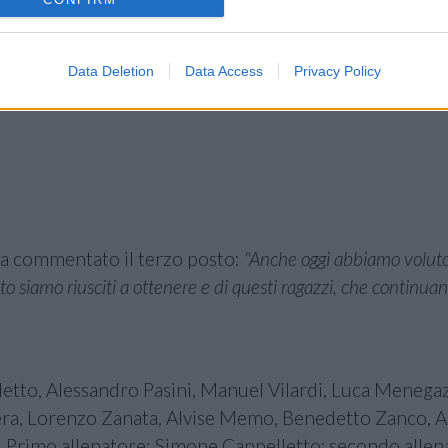
Data Deletion
Data Access
Privacy Policy
 ha commentato il terzo posto:
"Anche oggi abbiamo voluto
o siamo riusciti a ottenere e di questi ragazzi, che continua
letto, Alessandro Pasini, Manuel Vilardi, Luca Menega
ra, Lorenzo Zanata, Alvise Memo, Benedetto Zanco, A
Primo allenatore: Simone Cappelletto; secondo allen