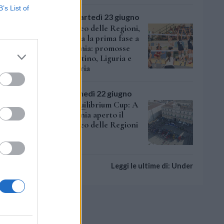
B’s List of
martedì 23 giugno
Trofeo delle Regioni,
viso:
"Le
chiusa la prima fase a
Catania: promosse
rso
Trentino, Liguria e
nte
Umbria
lunedì 22 giugno
ersari:
AeQuilibrium Cup: A
Catania aperto il
e fino
Trofeo delle Regioni
a casa
2026
Leggi le ultime di: Under