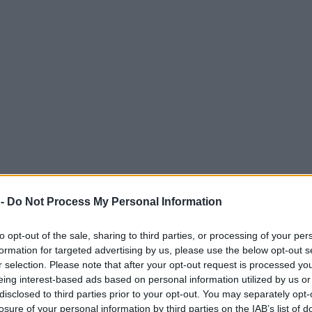
o Fracassi Futura
, arrivato in finale dopo il primo pos
tro
Colombo Genova
. Sul terzo gradino del podio sono 
 -
Do Not Process My Personal Information
one hanno superato Colombo Genova
3-0
con parziali 25-
to opt-out of the sale, sharing to third parties, or processing of your per
formation for targeted advertising by us, please use the below opt-out s
r selection. Please note that after your opt-out request is processed y
to premiato come
MVP
della manifestazione. Gli altri
eing interest-based ads based on personal information utilized by us or
nni Della Bella di Studio Fracassi Futura come miglior
disclosed to third parties prior to your opt-out. You may separately opt-
losure of your personal information by third parties on the IAB’s list of
 Rosa come miglior libero, Nicolò Pellegrini dei Diavol