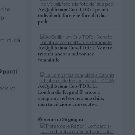
cina,
AeQuilibrium Cup-TDR: I premi
individuali, foto e le foto dei due
io
podi
ontinuità
AeQuilibrium Cup-TDR: Il Veneto
trionfa ancora nel torneo
femminile
9 punti
AeQuilibrium Cup-TDR: La
cisiva.
Lombardia Regna! E' ancora
campione nel torneo maschile,
quarta edizione consecutiva
venerdì 26 giugno