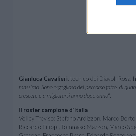
Gianluca Cavalieri
, tecnico dei Diavoli Rosa,
massimo. Sono orgoglioso del percorso fatto, di quant
crescere e a migliorarsi anno dopo anno"
.
Il roster campione d'Italia
Volley Treviso: Stefano Ardizzon, Marco Borto
Riccardo Filippi, Tommaso Mazzon, Marco Spe
Grespan, Francesco Braga, Edoardo Pozzobon. 