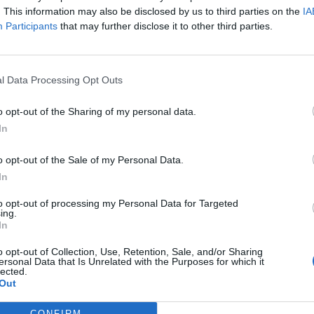
. This information may also be disclosed by us to third parties on the
IA
lley Treviso come miglior attaccante.
Participants
that may further disclose it to other third parties.
 raccontato così il traguardo raggiunto dal Volley Tre
Essere qui e vincerle è davvero incredibile. È stato un perco
l Data Processing Opt Outs
o estremamente soddisfatto: i ragazzi sono stati sempliceme
o opt-out of the Sharing of my personal data.
In
e
Marco Alberto Rossetto
hanno reso merito agli avv
o opt-out of the Sale of my Personal Data.
Noi abbiamo provato a esprimere il nostro gioco e a competer
In
sono stati splendidi, si sono meritati di essere qui e torniamo 
enza importante e formativa"
.
to opt-out of processing my Personal Data for Targeted
ing.
In
o opt-out of Collection, Use, Retention, Sale, and/or Sharing
ersonal Data that Is Unrelated with the Purposes for which it
lected.
Out
CONFIRM