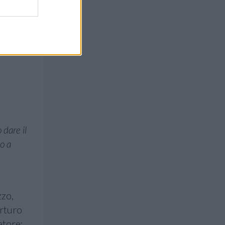
 dare il
no a
zzo,
rturo
atore: