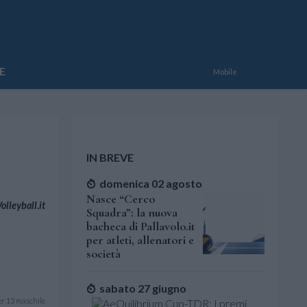
E
Mobile
IN BREVE
domenica 02 agosto
Nasce “Cerco
lleyball.it
Squadra”: la nuova
bacheca di Pallavolo.it
per atleti, allenatori e
società
sabato 27 giugno
er 13 maschile