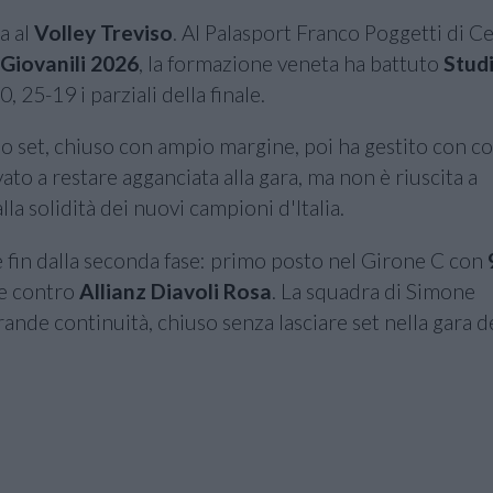
a al
Volley Treviso
. Al Palasport Franco Poggetti di Ce
 Giovanili 2026
, la formazione veneta ha battuto
Stud
, 25-19 i parziali della finale.
mo set, chiuso con ampio margine, poi ha gestito con c
to a restare agganciata alla gara, ma non è riuscita a
la solidità dei nuovi campioni d'Italia.
e fin dalla seconda fase: primo posto nel Girone C con
ale contro
Allianz Diavoli Rosa
. La squadra di Simone
nde continuità, chiuso senza lasciare set nella gara de