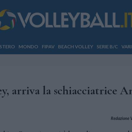
STERO
MONDO
FIPAV
BEACH VOLLEY
SERIE B/C
VARI
, arriva la schiacciatrice A
Redazione Vo