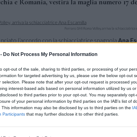
rchia e Romania, vestirà la maglia numero 17 de
Ferraro SMI Roma Volley, arriva la schiacciatrice
ciato l’accordo con la schiacciatrice spagnola
Ana Es
 -
Do Not Process My Personal Information
milla arriva dopo l’ultima annata vissuta tra il massimo
to opt-out of the sale, sharing to third parties, or processing of your per
o rumeno con l’
Alba Blaj
, con cui ha vinto la
Coppa di
formation for targeted advertising by us, please use the below opt-out s
r selection. Please note that after your opt-out request is processed y
eing interest-based ads based on personal information utilized by us or
ndia, chiuso con una media di 11 punti a partita contro
disclosed to third parties prior to your opt-out. You may separately opt-
losure of your personal information by third parties on the IAB’s list of
ato in
Serie A1
nella stagione
2020/21
con la
UYBA Bu
. This information may also be disclosed by us to third parties on the
IA
Participants
that may further disclose it to other third parties.