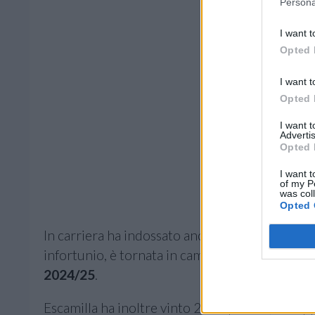
Persona
I want t
Opted 
I want t
Opted 
I want 
Advertis
Opted 
I want t
of my P
was col
Opted 
In carriera ha indossato anche le maglie di
Log
infortunio, è tornata in campo con l’
Heidelber
2024/25
.
Escamilla ha inoltre vinto 2 campionati, 1 Co