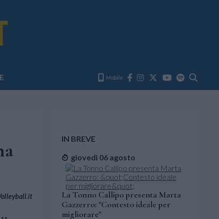
E
Mobile
IN BREVE
na
giovedì 06 agosto
La Tonno Callipo presenta Marta
lleyball.it
Gazzerro: "Contesto ideale per
migliorare"