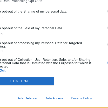
l Data Processing Opt Outs
o opt-out of the Sharing of my personal data.
In
o opt-out of the Sale of my Personal Data.
In
to opt-out of processing my Personal Data for Targeted
ing.
In
o opt-out of Collection, Use, Retention, Sale, and/or Sharing
ersonal Data that Is Unrelated with the Purposes for which it
lected.
Out
roño
,
Barcellona
e
Potsdam
. Dopo una lunga sosta p
CONFIRM
g Las Palmas
, vincendo il campionato spagnolo nella 
Data Deletion
Data Access
Privacy Policy
ppa e 1 Supercoppa di Spagna e 1 Coppa di Romania. Su