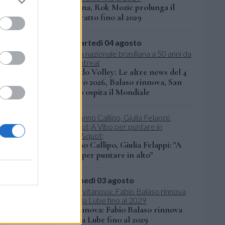
Verona, Rok Mozic prolunga il
contratto fino al 2029
martedì 04 agosto
Mondo Volley: Le altre news del 4
agosto 2026, Balaso rinnova, San
Paolo ospita il Mondiale
Tonno Callipo, Giulia Felappi: "A
Vibo per puntare in alto"
er
lunedì 03 agosto
stagione
Civitanova: Fabio Balaso rinnova
l piano
con la Lube fino al 2029