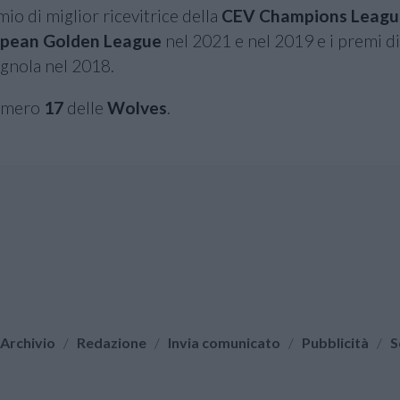
mio di miglior ricevitrice della
CEV Champions Leagu
pean Golden League
nel 2021 e nel 2019 e i premi di
agnola nel 2018.
numero
17
delle
Wolves
.
Archivio
/
Redazione
/
Invia comunicato
/
Pubblicità
/
S