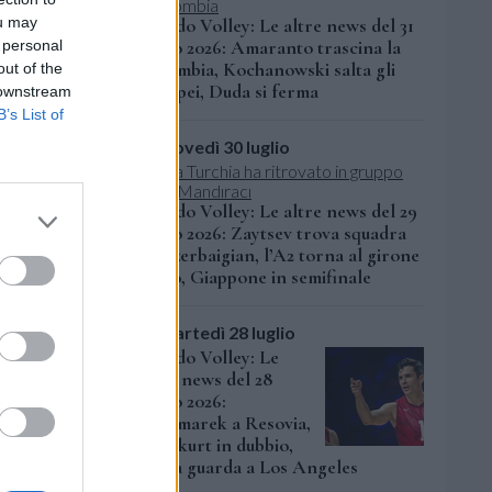
ou may
Mondo Volley: Le altre news del 31
 personal
luglio 2026: Amaranto trascina la
Colombia, Kochanowski salta gli
out of the
Europei, Duda si ferma
 downstream
B’s List of
giovedì 30 luglio
Mondo Volley: Le altre news del 29
luglio 2026: Zaytsev trova squadra
in Azerbaigian, l’A2 torna al girone
unico, Giappone in semifinale
martedì 28 luglio
Mondo Volley: Le
altre news del 28
luglio 2026:
Kaczmarek a Resovia,
Karakurt in dubbio,
l’Asia guarda a Los Angeles