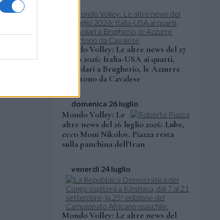
Mondo Volley: Le altre news del 27
luglio 2026: Italia-USA ai quarti,
Bussolari a Brugherio, le Azzurre
ripartono da Cavalese
domenica 26 luglio
Mondo Volley: Le
altre news del 26 luglio 2026: Lube,
ecco Moni Nikolov. Piazza resta
sulla panchina dell'Iran
venerdì 24 luglio
Mondo Volley: Le altre news del