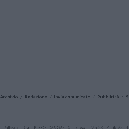
Archivio
/
Redazione
/
Invia comunicato
/
Pubblicità
/
S
it - Pallavolo LB srl - P.I. 03723660365 - Sede Legale: Via XXII Aprile 63 