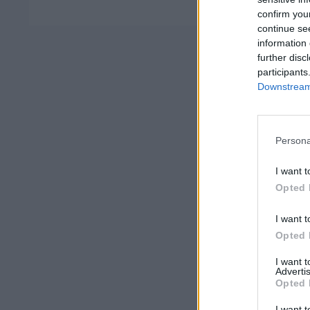
confirm you
continue se
information 
further disc
participants
Downstream 
Persona
I want t
Opted 
I want t
Opted 
I want 
Advertis
Opted 
I want t