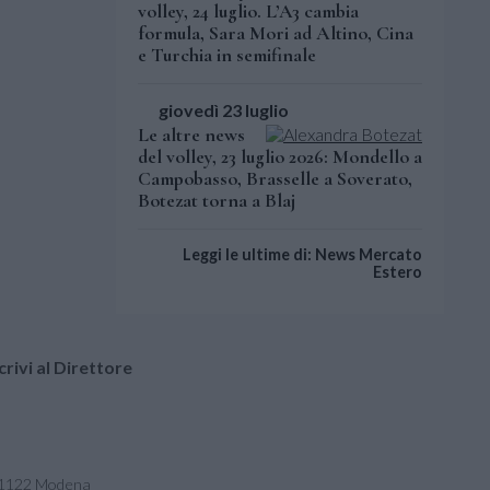
volley, 24 luglio. L’A3 cambia
formula, Sara Mori ad Altino, Cina
e Turchia in semifinale
giovedì 23 luglio
Le altre news
del volley, 23 luglio 2026: Mondello a
Campobasso, Brasselle a Soverato,
Botezat torna a Blaj
Leggi le ultime di: News Mercato
Estero
crivi al Direttore
- 41122 Modena