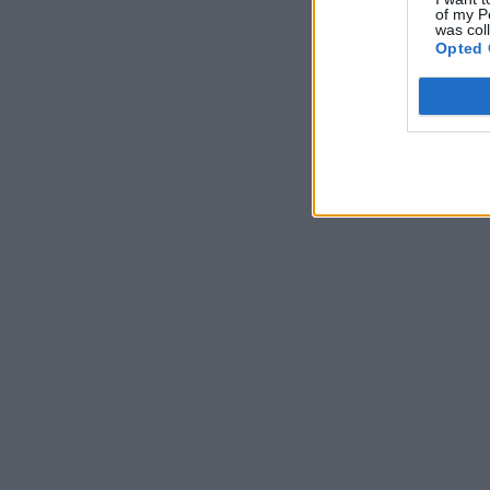
of my P
was col
Opted 