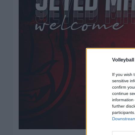
Volleyball
If you wish 
sensitive in
confirm you
continue se
information 
further disc
participants
Downstream 