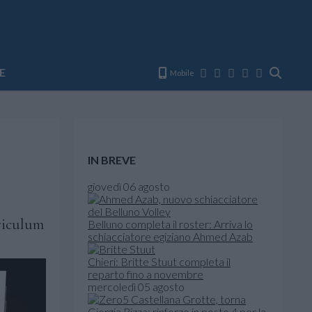
E
Mobile
IN BREVE
giovedì 06 agosto
rriculum
Belluno completa il roster: Arriva lo
schiacciatore egiziano Ahmed Azab
Chieri: Britte Stuut completa il
reparto fino a novembre
mercoledì 05 agosto