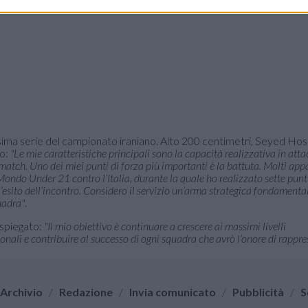
ssima serie del campionato iraniano. Alto 200 centimetri, Seyed Hos
io:
"Le mie caratteristiche principali sono la capacità realizzativa in atta
el match. Uno dei miei punti di forza più importanti è la battuta. Molti app
ondo Under 21 contro l’Italia, durante la quale ho realizzato sette punt
’esito dell’incontro. Considero il servizio un’arma strategica fondamenta
uadra"
.
 spiegato:
"Il mio obiettivo è continuare a crescere ai massimi livelli
onali e contribuire al successo di ogni squadra che avrò l’onore di rappre
Archivio
/
Redazione
/
Invia comunicato
/
Pubblicità
/
S