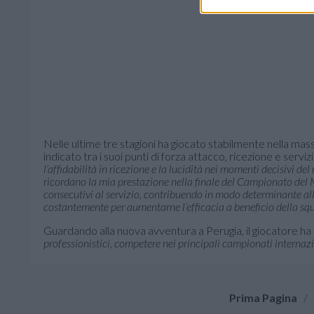
Nelle ultime tre stagioni ha giocato stabilmente nella ma
indicato tra i suoi punti di forza attacco, ricezione e serviz
l’affidabilità in ricezione e la lucidità nei momenti decisivi d
ricordano la mia prestazione nella finale del Campionato del M
consecutivi al servizio, contribuendo in modo determinante all
costantemente per aumentarne l’efficacia a beneficio della sq
Guardando alla nuova avventura a Perugia, il giocatore ha
professionistici, competere nei principali campionati internazi
Prima Pagina
/