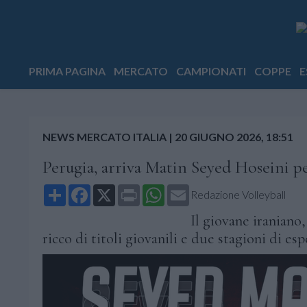
PRIMA PAGINA
MERCATO
CAMPIONATI
COPPE
E
NEWS MERCATO ITALIA
|
20 GIUGNO 2026, 18:51
Perugia, arriva Matin Seyed Hoseini per
Share
Facebook
X
Print
WhatsApp
Email
Redazione Volleyball
Il giovane iraniano
ricco di titoli giovanili e due stagioni di es