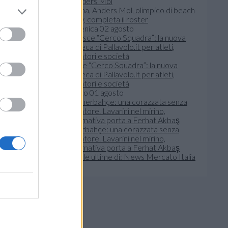
Verona, Anders Mol, olimpico di beach
volley, completa il roster
 20 anni,
domenica 02 agosto
, iniziato
sso il mio
Nasce “Cerco Squadra”: la nuova
bacheca di Pallavolo.it per atleti,
allenatori e società
siatico sia
sabato 01 agosto
MVP
. Sul
mio
Fenerbahçe: una corazzata senza
allenatore. Lavarini nel mirino,
l’alternativa porta a Ferhat Akbaş
Leggi le ultime di: News Mercato Italia