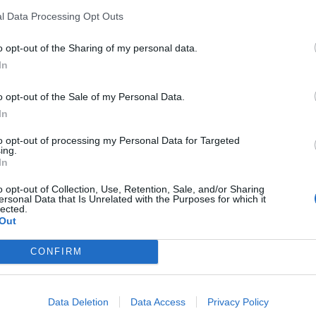
chiacciatori
l Data Processing Opt Outs
per il reparto schiacciatori: arriva l'iraniano
Matin Seyed Hoseini
,
o opt-out of the Sharing of my personal data.
In
yed Hoseini ha raccontato il proprio percorso nelle nazionali iraniane
ali iraniane di pallavolo all’età di 16 anni e ho rappresentato con succe
o opt-out of the Sale of my Personal Data.
In
e l'argento mondiale. Con l'Under 21 ha poi vinto sia il Campionato A
to opt-out of processing my Personal Data for Targeted
ing.
 individuali di
Miglior Schiacciatore-Ricevitore del torneo
e di
In
sentano tappe fondamentali del mio percorso sportivo e testimoniano il 
a della massima performance"
.
o opt-out of Collection, Use, Retention, Sale, and/or Sharing
ersonal Data that Is Unrelated with the Purposes for which it
lected.
Out
CONFIRM
Data Deletion
Data Access
Privacy Policy