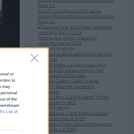
Zero5 Castellana Grotte, torna
Giorgia Rizza: rinforzo in posto 4 per la
Serie A3
Verona, Rok Mozic prolunga il
contratto fino al 2029
martedì 04 agosto
Mondo Volley: Le altre news del 4
agosto 2026, Balaso rinnova, San
sonal or
Paolo ospita il Mondiale
ection to
ou may
 personal
Tonno Callipo, Giulia Felappi: "A Vibo
out of the
per puntare in alto"
 downstream
lunedì 03 agosto
B’s List of
Civitanova: Fabio Balaso rinnova con
la Lube fino al 2029