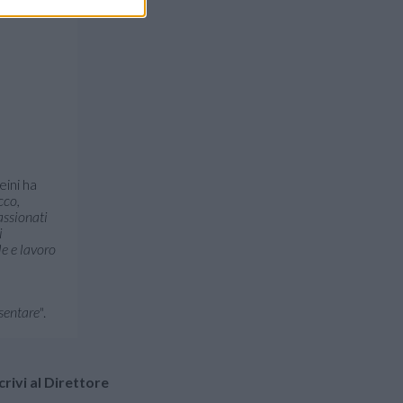
eini ha
cco,
assionati
i
le e lavoro
sentare"
.
crivi al Direttore