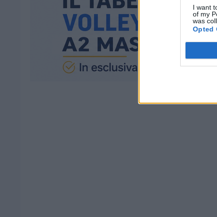
I want t
of my P
was col
Opted 