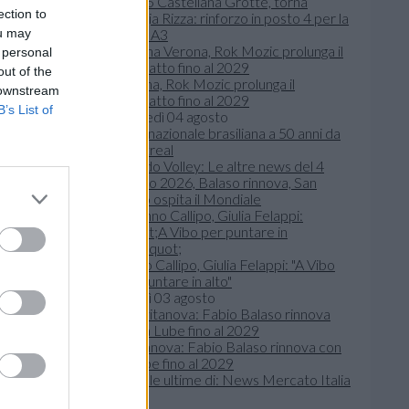
Zero5 Castellana Grotte, torna
ection to
Giorgia Rizza: rinforzo in posto 4 per la
ou may
Serie A3
 personal
out of the
Verona, Rok Mozic prolunga il
 downstream
contratto fino al 2029
B’s List of
martedì 04 agosto
Mondo Volley: Le altre news del 4
agosto 2026, Balaso rinnova, San
se 2000,
Paolo ospita il Mondiale
 la maglia
3.
Tonno Callipo, Giulia Felappi: "A Vibo
per puntare in alto"
lunedì 03 agosto
Civitanova: Fabio Balaso rinnova con
la Lube fino al 2029
Leggi le ultime di: News Mercato Italia