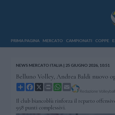
PRIMA PAGINA
MERCATO
CAMPIONATI
COPPE
E
NEWS MERCATO ITALIA
|
25 GIUGNO 2026, 10:51
Belluno Volley, Andrea Baldi nuovo op
Share
Facebook
X
Print
WhatsApp
Email
Redazione Volleyball.
Il club biancoblù rinforza il reparto offens
958 punti complessivi.