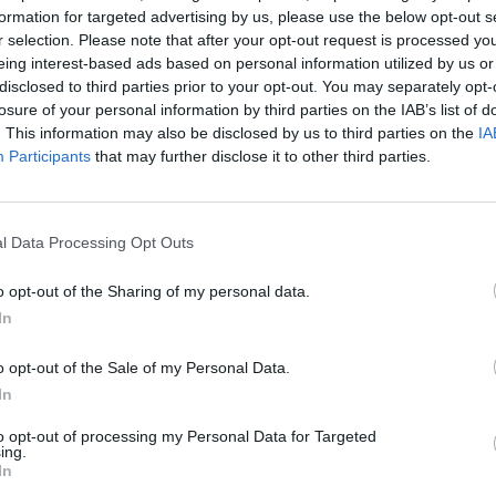
formation for targeted advertising by us, please use the below opt-out s
r selection. Please note that after your opt-out request is processed y
eing interest-based ads based on personal information utilized by us or
disclosed to third parties prior to your opt-out. You may separately opt-
losure of your personal information by third parties on the IAB’s list of
. This information may also be disclosed by us to third parties on the
IA
Participants
that may further disclose it to other third parties.
no Volley
. Il club biancoblù ha definito l’ingaggio del giocatore clas
l Data Processing Opt Outs
tato due campionati di A2 e nel 2023 ha debuttato in Superlega con
o opt-out of the Sharing of my personal data.
to la stagione con promozione in A2, Coppa Italia e Supercoppa di A
In
del club biancoverde.
o opt-out of the Sale of my Personal Data.
In
to opt-out of processing my Personal Data for Targeted
ing.
In