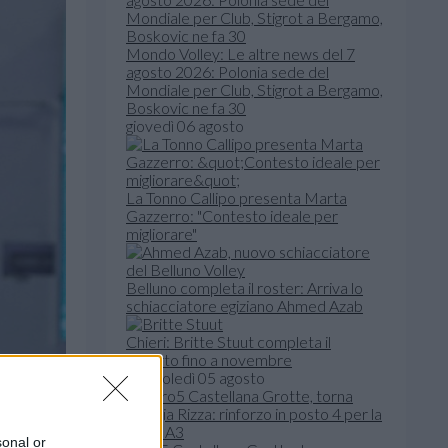
Mondo Volley: Le altre news del 7
agosto 2026: Polonia sede del
Mondiale per Club, Stigrot a Bergamo,
Boskovic ne fa 30
giovedì 06 agosto
La Tonno Callipo presenta Marta
Gazzerro: "Contesto ideale per
migliorare"
Belluno completa il roster: Arriva lo
schiacciatore egiziano Ahmed Azab
Chieri: Britte Stuut completa il
reparto fino a novembre
mercoledì 05 agosto
sonal or