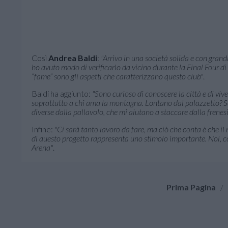
Così
Andrea Baldi
:
"Arrivo in una società solida e con grandi
ho avuto modo di verificarlo da vicino durante la Final Four di
“fame” sono gli aspetti che caratterizzano questo club"
.
Baldi ha aggiunto:
"Sono curioso di conoscere la città e di viv
soprattutto a chi ama la montagna. Lontano dal palazzetto? So
diverse dalla pallavolo, che mi aiutano a staccare dalla frene
Infine:
"Ci sarà tanto lavoro da fare, ma ciò che conta è che i
di questo progetto rappresenta uno stimolo importante. Noi, co
Arena"
.
Prima Pagina
/