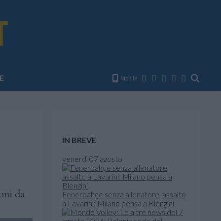
E
Mobile
IN BREVE
venerdì 07 agosto
oni da
Fenerbahçe senza allenatore, assalto
a Lavarini: Milano pensa a Blengini