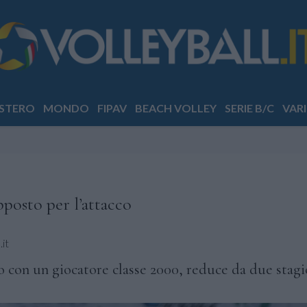
STERO
MONDO
FIPAV
BEACH VOLLEY
SERIE B/C
VARI
posto per l’attacco
it
ivo con un giocatore classe 2000, reduce da due stagi