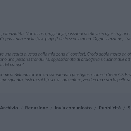
 potenzialità. Non a caso, raggiunge posizioni di rilievo in ogni stagione: 
 Coppa Italia e nella fase playoff dello scorso anno. Organizzazione, stab
ere una realtà diversa dalla mia zona di comfort. Credo abbia molto da off
no una persona tranquilla, appassionata di orologeria e cucina: due att
sia del campo"
.
l nome di Belluno torni in un campionato prestigioso come la Serie A2. Ess
me squadra, insieme ai tifosi e al loro calore, venderemo cara la pelle 
Archivio
/
Redazione
/
Invia comunicato
/
Pubblicità
/
S