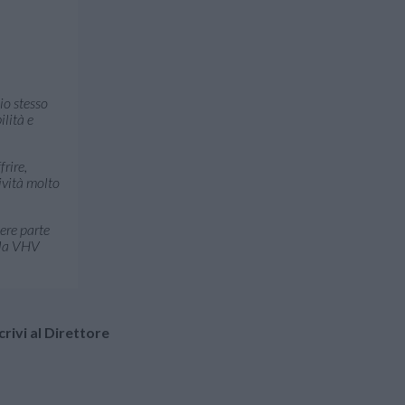
io stesso
ilità e
rire,
ività molto
ere parte
alla VHV
crivi al Direttore