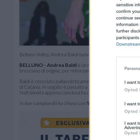
sensitive in
confirm you
continue se
information 
further disc
participants
Downstream 
Belluno Volley, Andrea Baldi nuovo opposto per l’attacco
BELLUNO -
Andrea Baldi
è un nuovo opposto del
Bellu
Persona
bresciano di origine, per rinforzare l’attacco.
Baldi è cresciuto pallavolisticamente a Bergamo, ha dispu
I want t
di Catania. In seguito è passato a Sorrento, dove ha vissu
Opted 
Nell’annata appena conclusa ha contribuito alla salvezza 
In due campionati ha chiuso con
958 punti in 61 partite
.
I want t
Opted 
I want 
Advertis
Opted 