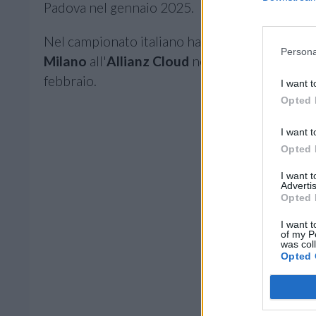
Padova nel gennaio 2025.
Nel campionato italiano ha superato tre volte
Persona
Milano
all'
Allianz Cloud
nel novembre 2024, ri
febbraio.
I want t
Opted 
I want t
Opted 
I want 
Advertis
Opted 
I want t
of my P
was col
Opted 