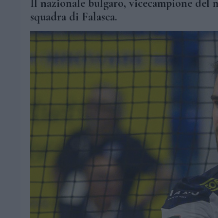
Il nazionale bulgaro, vicecampione del m
squadra di Falasca.