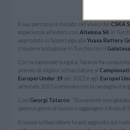
Il suo percorso è iniziato nel vivaio del
CSKA S
esperienze all'estero con
Altekma SK
in Turch
approdato in SuperLega alla
Yuasa Battery G
chiudere la stagione in Turchia con il
Galatasa
Con la nazionale bulgara, Tatarov ha conquistato
premio di miglior schiacciatore ai
Campionati 
Europei Under 19
del 2022 e agli
Europei Un
all'estate 2025 culminata con la medaglia d'ar
Così
Georgi Tatarov
:
"Sicuramente sono giocato
spero un giorno di riuscire a raggiungere il livello d
Il nuovo schiacciatore ha poi aggiunto sul ruo