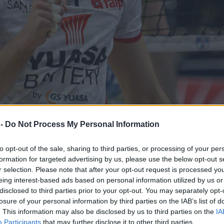
 -
Do Not Process My Personal Information
Allianz Milano chiude il roster con l'arrivo di
er la prossima stagione con l'arrivo di
Georgi Tatarov
to opt-out of the sale, sharing to third parties, or processing of your per
formation for targeted advertising by us, please use the below opt-out s
lermo Falasca
.
r selection. Please note that after your opt-out request is processed y
eing interest-based ads based on personal information utilized by us or
arriva dopo le ultime stagioni vissute in
SuperLega
con
disclosed to third parties prior to your opt-out. You may separately opt-
el campionato turco. In Italia ha collezionato 48 prese
losure of your personal information by third parties on the IAB’s list of
. This information may also be disclosed by us to third parties on the
IA
ta, con un premio di
MVP
ottenuto nella vittoria cont
Participants
that may further disclose it to other third parties.