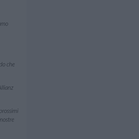
iamo
edo che
llianz
prossimi
 nostre