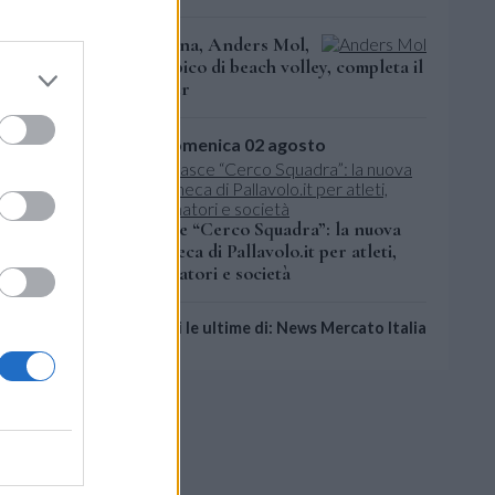
Verona, Anders Mol,
Allianz
olimpico di beach volley, completa il
roster
scorso
domenica 02 agosto
Nasce “Cerco Squadra”: la nuova
bacheca di Pallavolo.it per atleti,
allenatori e società
Leggi le ultime di: News Mercato Italia