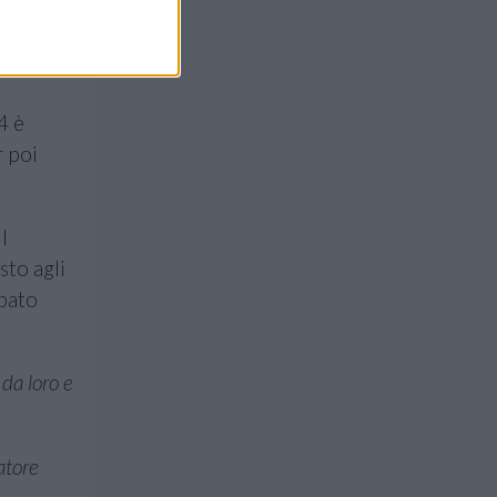
4 è
r poi
l
sto agli
pato
da loro e
atore