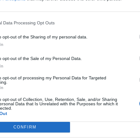
 quota 20 punti, toccando il suo massimo di 23 contro
l Data Processing Opt Outs
sultato eguagliato anche nella trasferta di Trento lo 
o opt-out of the Sharing of my personal data.
In
o opt-out of the Sale of my Personal Data.
In
to opt-out of processing my Personal Data for Targeted
ing.
In
o opt-out of Collection, Use, Retention, Sale, and/or Sharing
ersonal Data that Is Unrelated with the Purposes for which it
lected.
Out
CONFIRM