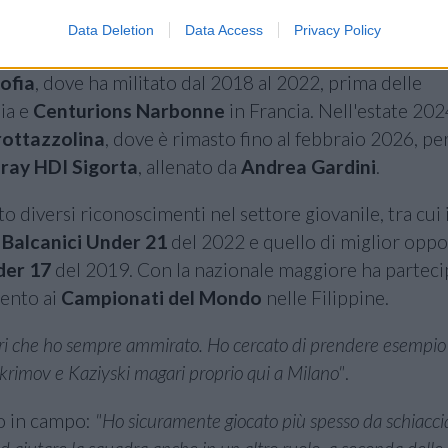
Data Deletion
Data Access
Privacy Policy
ofia
, dove ha militato dal 2018 al 2022, prima delle
ia e
Centurions Narbonne
in Francia. Nell'estate 202
rottazzolina
, dove è rimasto fino al febbraio 2026, pe
ray HDI Sigorta
, allenato da
Andrea Gardini
.
 diversi riconoscimenti nel settore giovanile, tra cui i
Balcanici Under 21
del 2022 e quello di miglior oppo
der 17
del 2019. Con la nazionale maggiore ha parteci
gento ai
Campionati del Mondo
nelle Filippine.
ri che ho sempre ammirato. Ho cercato di prendere esempio 
i Skrimov e Kaziyski magari proprio qui a Milano"
.
lo in campo:
"Ho sicuramente giocato più spesso da schiacci