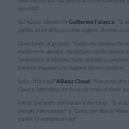
nella mia carriera, ma sono pronto eventualmente ad
necessità"
.
Sul nuovo allenatore
Guillermo Falasca
:
"Sì, 
parlato un po' della prossima stagione. Avremo ovv
Guardando al gruppo:
"Credo che siamo un bel mi
mediamente giovane, ma abbiamo anche almeno due g
l'ambiente è di altissimo livello, abituato a compet
potremo disputare una stagione davvero positiva"
.
Sulla città e sull'
Allianz Cloud
:
"Non posso dire d
Cloud e l'atmosfera che ho avuto modo di vivere qu
Infine, parlando dell'estate e dei tifosi:
"Sì, in 
impegni internazionali"
e
"Certo, cari tifosi di Milan
partite. Ci vediamo presto!"
.