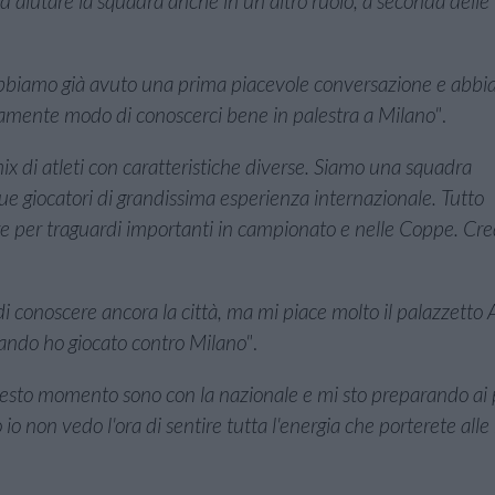
 aiutare la squadra anche in un altro ruolo, a seconda delle
abbiamo già avuto una prima piacevole conversazione e abb
iamente modo di conoscerci bene in palestra a Milano"
.
x di atleti con caratteristiche diverse. Siamo una squadra
iocatori di grandissima esperienza internazionale. Tutto
ere per traguardi importanti in campionato e nelle Coppe. Cr
i conoscere ancora la città, ma mi piace molto il palazzetto A
ando ho giocato contro Milano"
.
questo momento sono con la nazionale e mi sto preparando ai 
o io non vedo l'ora di sentire tutta l'energia che porterete alle