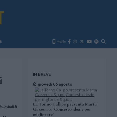
E
Mobile
IN BREVE
i
giovedì 06 agosto
La Tonno Callipo presenta Marta
lleyball.it
Gazzerro: "Contesto ideale per
migliorare"