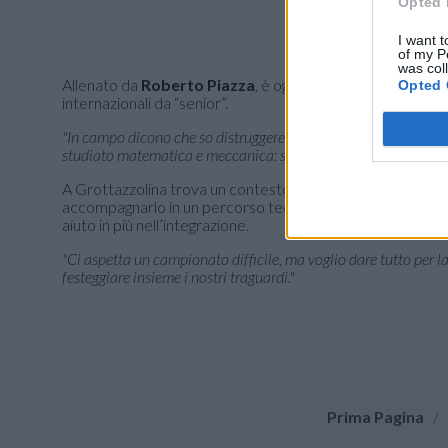
Opted 
I want t
of my P
was col
Allenato da
Roberto Piazza
, è oggi tra i 30 convocabili 
Opted 
internazionali da “senior”.
"In campo dicono che so distruggere la palla –
sorride
Amir
–
studiato matematica e meccanica: sono un appassionato vero.
A Grottazzolina trova un contesto ideale per crescere: un 
accompagnarlo in un percorso tecnico e umano. Ritroverà
aiuto in più nell’integrazione.
"Ci aspetta un campionato difficile, ma voglio dare tutto per la
festeggiare insieme i nostri traguardi."
Prima Pagina
/