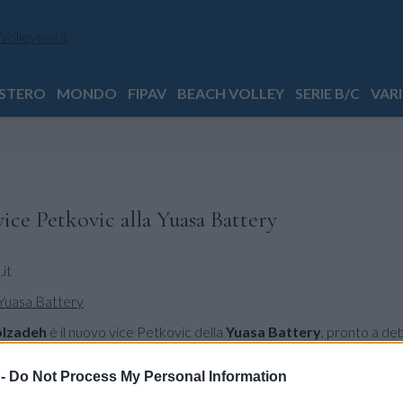
STERO
MONDO
FIPAV
BEACH VOLLEY
SERIE B/C
VARI
ce Petkovic alla Yuasa Battery
it
olzadeh
è il nuovo vice Petkovic della
Yuasa Battery
, pronto a de
cm di altezza, Golzadeh arriva nelle Marche dopo una stagione da
e ha vinto tutto: campionato, coppa nazionale e la MEVZA League, 
 -
Do Not Process My Personal Information