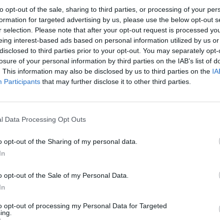
 migliori del mondo nel campionato più bello del mondo"
, ha dichiarato 
to opt-out of the sale, sharing to third parties, or processing of your per
cato per il suo Paese d’origine.
"Non sono giorni facili per l’Iran, ma sp
formation for targeted advertising by us, please use the below opt-out s
r selection. Please note that after your opt-out request is processed y
adeh ha già collezionato esperienze importanti: dalla crescita nel cl
eing interest-based ads based on personal information utilized by us or
a. Ma è con la maglia della Nazionale che ha mostrato il suo potenziale 
disclosed to third parties prior to your opt-out. You may separately opt-
o U20 nel 2022, e campione del mondo Under 21 nel 2023, battendo l
losure of your personal information by third parties on the IAB’s list of
. This information may also be disclosed by us to third parties on the
IA
Participants
that may further disclose it to other third parties.
l Data Processing Opt Outs
o opt-out of the Sharing of my personal data.
In
o opt-out of the Sale of my Personal Data.
In
to opt-out of processing my Personal Data for Targeted
ing.