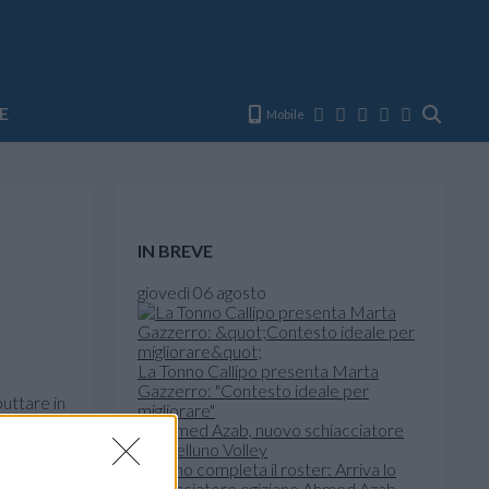
E
Mobile
IN BREVE
giovedì 06 agosto
La Tonno Callipo presenta Marta
Gazzerro: "Contesto ideale per
buttare in
migliorare"
oltre a
Belluno completa il roster: Arriva lo
schiacciatore egiziano Ahmed Azab