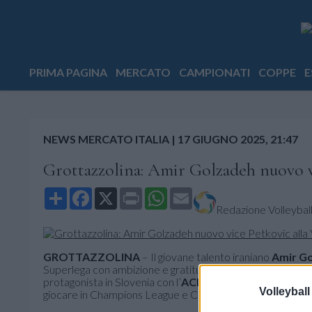
PRIMA PAGINA
MERCATO
CAMPIONATI
COPPE
E
NEWS MERCATO ITALIA
|
17 GIUGNO 2025, 21:47
Grottazzolina: Amir Golzadeh nuovo vi
Share
Facebook
X
Print
WhatsApp
Email
Redazione Volleyball.
GROTTAZZOLINA
– Il giovane talento iraniano
Amir G
Superlega con ambizione e gratitudine. Classe 2003, 205 
protagonista in Slovenia con l’
ACH Volley Ljubljana
, dov
Volleyball
giocare in Champions League e Coppa CEV.