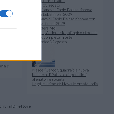
per puntare in alto"
lunedì 03 agosto
Civitanova: Fabio Balaso rinnova con
la Lube fino al 2029
Verona, Anders Mol, olimpico di beach
to. Ho
volley, completa il roster
domenica 02 agosto
 che potrà
 per un
risi e
Nasce “Cerco Squadra”: la nuova
bacheca di Pallavolo.it per atleti,
allenatori e società
Leggi le ultime di: News Mercato Italia
crivi al Direttore