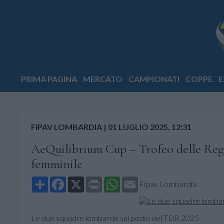
PRIMA PAGINA
MERCATO
CAMPIONATI
COPPE
E
FIPAV LOMBARDIA
|
01 LUGLIO 2025, 12:31
AeQuilibrium Cup – Trofeo delle Regi
femminile
Share
Facebook
X
Print
WhatsApp
Email
Fipav Lombardia
Le due squadre lombarde sul podio del TDR 2025