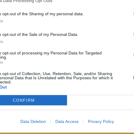
l Data Processing Opt Outs
o opt-out of the Sharing of my personal data.
In
o opt-out of the Sale of my Personal Data.
In
to opt-out of processing my Personal Data for Targeted
ing.
In
o opt-out of Collection, Use, Retention, Sale, and/or Sharing
ersonal Data that Is Unrelated with the Purposes for which it
lected.
Out
a (Lombardia)
)
CONFIRM
)
Data Deletion
Data Access
Privacy Policy