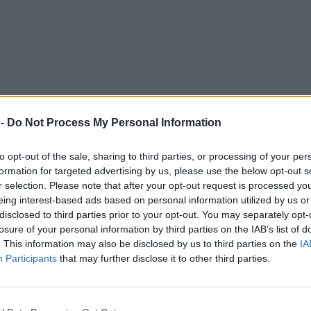
 -
Do Not Process My Personal Information
to opt-out of the sale, sharing to third parties, or processing of your per
formation for targeted advertising by us, please use the below opt-out s
r selection. Please note that after your opt-out request is processed y
Lazio con il risultato di 2-0 (25-11, 26-24), centrando l’ottava vittor
rma la Lombardia campione d’Italia per il terzo anno consecutivo, 
eing interest-based ads based on personal information utilized by us or
 Morato
ha mostrato solidità tecnica e mentale in ogni fase della
disclosed to third parties prior to your opt-out. You may separately opt-
conoscimento individuale per tre atleti lombardi inseriti nel Top Six:
losure of your personal information by third parties on the IAB’s list of
. This information may also be disclosed by us to third parties on the
IA
Participants
that may further disclose it to other third parties.