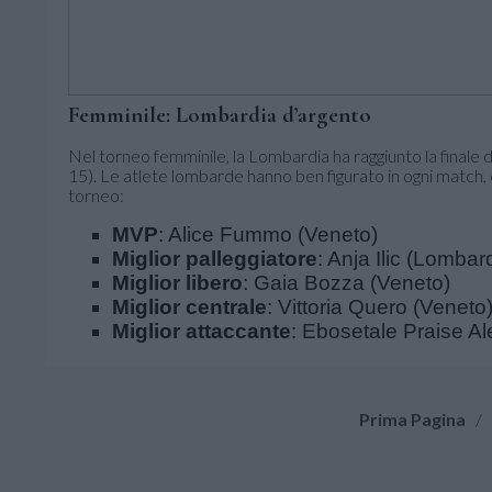
Femminile: Lombardia d’argento
Nel torneo femminile, la Lombardia ha raggiunto la finale 
15). Le atlete lombarde hanno ben figurato in ogni match, c
torneo:
MVP
: Alice Fummo (Veneto)
Miglior palleggiatore
: Anja Ilic (Lombar
Miglior libero
: Gaia Bozza (Veneto)
Miglior centrale
: Vittoria Quero (Veneto
Miglior attaccante
: Ebosetale Praise 
Prima Pagina
/