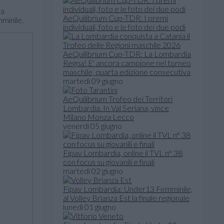
ra
AeQuilibrium Cup-TDR: I premi
mminile.
individuali, foto e le foto dei due podi
AeQuilibrium Cup-TDR: La Lombardia
Regna! E' ancora campione nel torneo
maschile, quarta edizione consecutiva
martedì 09 giugno
AeQuilibrium Trofeo dei Territori
Lombardia. In Val Seriana, vince
Milano Monza Lecco
venerdì 05 giugno
Fipav Lombardia, online il TVL n° 38
con focus su giovanili e finali
martedì 02 giugno
Fipav Lombardia: Under13 Femminile,
al Volley Brianza Est la finale regionale
lunedì 01 giugno