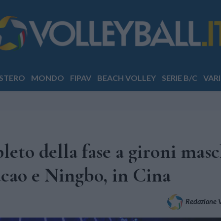
STERO
MONDO
FIPAV
BEACH VOLLEY
SERIE B/C
VARI
eto della fase a gironi masc
acao e Ningbo, in Cina
Redazione Vo