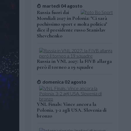
martedì 04 agosto
Russia fuori dai
Mondiali 2027 in Polonia: "Ci sarà
pochissimo sport e molta politica"
dice il presidente russo Stanislav
Shevchenko
Russia in VNL 2027: la FIVB allarga
però il torneo a 19 squadre
domenica 02 agosto
VNL Finals: Vince ancora la
Polonia. 3-2 agli USA. Slovenia di
bronzo