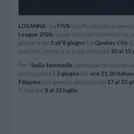
LOSANNA
- La
FIVB
ha ufficializzato il calend
League 2026
, sia per il torneo femminile sia
giocherà dal
3 all’8 giugno
tra
Quebec City
(C
maschile, invece, è in programma dal
10 al 15
Per l’
Italia femminile
, campione del Mondo in c
prima partita il
3 giugno
alle
ore 21.30 italian
Filippine
con gare in calendario dal
17 al 23 g
(Cina) dall’
8 al 12 luglio
.