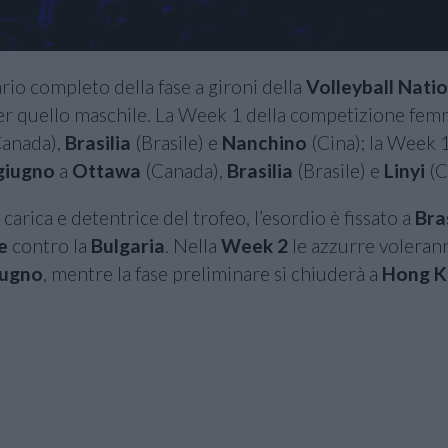
ario completo della fase a gironi della
Volleyball Nati
 per quello maschile. La Week 1 della competizione femm
anada),
Brasilia
(Brasile) e
Nanchino
(Cina); la Week 
 giugno
a
Ottawa
(Canada),
Brasilia
(Brasile) e
Linyi
(C
arica e detentrice del trofeo, l’esordio è fissato a
Bras
e
contro la
Bulgaria
. Nella
Week 2
le azzurre voleran
iugno
, mentre la fase preliminare si chiuderà a
Hong K