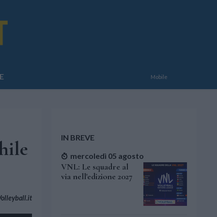
E
Mobile
IN BREVE
hile
mercoledì 05 agosto
VNL: Le squadre al
via nell'edizione 2027
lleyball.it