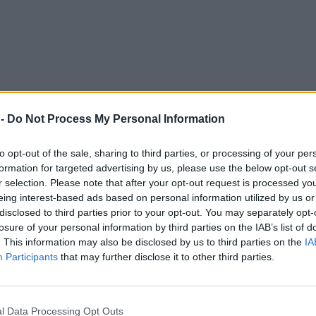
 -
Do Not Process My Personal Information
to opt-out of the sale, sharing to third parties, or processing of your per
formation for targeted advertising by us, please use the below opt-out s
r selection. Please note that after your opt-out request is processed y
Mondo in carica e argento nell’ultima edizione della V
eing interest-based ads based on personal information utilized by us or
rà ad
Ottawa
dal
10 al 14 giugno
, con un avvio in seq
disclosed to third parties prior to your opt-out. You may separately opt-
losure of your personal information by third parties on the IAB’s list of
iti
. La
Week 2
porterà poi il gruppo azzurro a
Lubian
. This information may also be disclosed by us to third parties on the
IA
ima tappa della fase intercontinentale a
Kansai (Giapp
Participants
that may further disclose it to other third parties.
a nel torneo femminile sia in quello maschile. Le
fasi f
l Data Processing Opt Outs