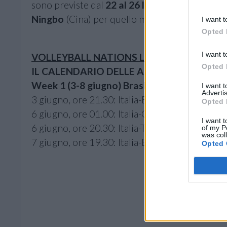
sono previste dal
22 al 26 luglio
a
Macao
(Cin
Ningbo
(Cina) per quello maschile.
I want t
Opted 
I want t
VOLLEYBALL NATIONS LEAGUE FEMMINIL
Opted 
IL CALENDARIO DELLE AZZURRE (orari di gio
Week 1 (3-8 giugno) Brasilia, Brasile
I want 
Advertis
3 giugno, ore 21.30: Italia-Bulgaria
Opted 
6 giugno, ore 01.00: Italia-Olanda
I want t
6 giugno, ore 20.30: Italia-Turchia
of my P
was col
7 giugno, ore 19.30: Italia-Brasile
Opted 