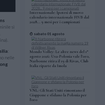
Internazionale: Ipotesi di nuovo
calendario internazionale FIVB dal
ons
2028... 9 mesi per i campionati
inile si
1
sabato 01 agosto
ina).
ilia
:
Mondo Volley: Le altre news del 1°
agosto 2026: Usa-Polonia vale l’oro,
no nelle
Narbonne ritira il 19 di Rivas, Club
ong
Italia riparte da Imola
VNL: Gli Stati Uniti rimontano il
Giappone e sfidano la Polonia per
l'oro