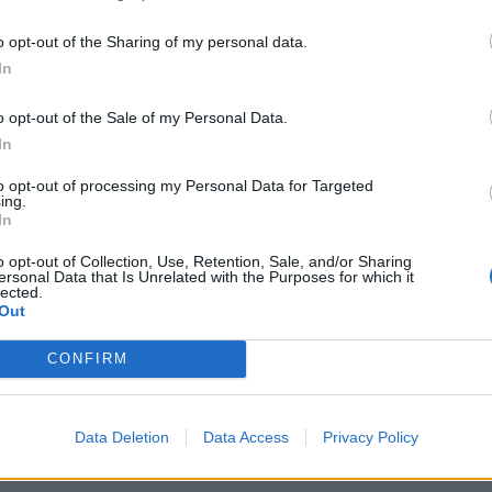
a) per il torneo femminile e dal
29 luglio al 2 agosto
a
o opt-out of the Sharing of my personal data.
In
o opt-out of the Sale of my Personal Data.
E
In
co italiani)
to opt-out of processing my Personal Data for Targeted
ing.
In
o opt-out of Collection, Use, Retention, Sale, and/or Sharing
ersonal Data that Is Unrelated with the Purposes for which it
lected.
Out
CONFIRM
Data Deletion
Data Access
Privacy Policy