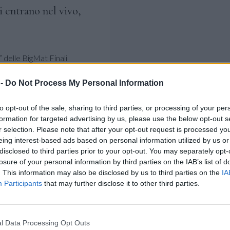
i entrano nel vivo,
” delle BigMat Finali
 quarti di finale.
 -
Do Not Process My Personal Information
mi movimenti di
to opt-out of the sale, sharing to third parties, or processing of your per
formation for targeted advertising by us, please use the below opt-out s
r selection. Please note that after your opt-out request is processed y
eing interest-based ads based on personal information utilized by us or
tata confermata nella Serie
disclosed to third parties prior to your opt-out. You may separately opt-
a la costruzione del nuovo
losure of your personal information by third parties on the IAB’s list of
. This information may also be disclosed by us to third parties on the
IA
Participants
that may further disclose it to other third parties.
iana Julia Kudiess
l Data Processing Opt Outs
ta il roster della Igor