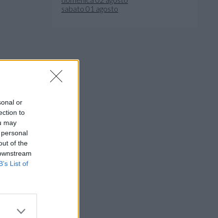
sabato 01 agosto
sonal or
ection to
ou may
 personal
out of the
 downstream
B’s List of