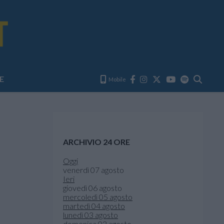
E
Mobile
ARCHIVIO 24 ORE
Oggi
venerdì 07 agosto
Ieri
giovedì 06 agosto
mercoledì 05 agosto
martedì 04 agosto
lunedì 03 agosto
domenica 02 agosto