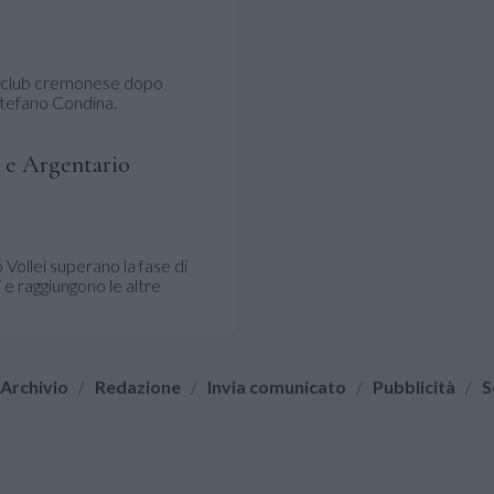
el club cremonese dopo
 Stefano Condina.
 e Argentario
ollei superano la fase di
 e raggiungono le altre
Archivio
/
Redazione
/
Invia comunicato
/
Pubblicità
/
S