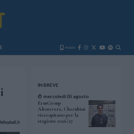
E
Mobile
IN BREVE
i
mercoledì 05 agosto
ErmGroup
Altotevere, Cherubini
vicecapitano per la
stagione 2026/27
lleyball.it