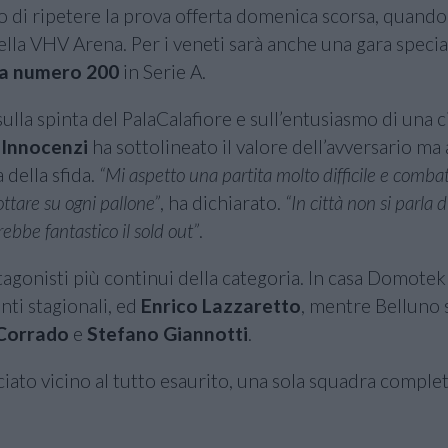
vo di ripetere la prova offerta domenica scorsa, quando 
della VHV Arena. Per i veneti sarà anche una gara specia
a numero 200
in Serie A.
ulla spinta del PalaCalafiore e sull’entusiasmo di una c
Innocenzi
ha sottolineato il valore dell’avversario ma 
a della sfida.
“Mi aspetto una partita molto difficile e comba
ttare su ogni pallone”
, ha dichiarato.
“In città non si parla d
rebbe fantastico il sold out”
.
tagonisti più continui della categoria. In casa Domotek
unti stagionali, ed
Enrico Lazzaretto
, mentre Belluno 
Corrado
e
Stefano Giannotti
.
iato vicino al tutto esaurito, una sola squadra complet