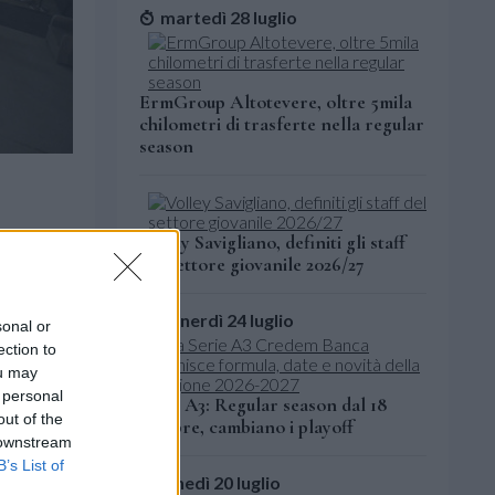
martedì 28 luglio
ErmGroup Altotevere, oltre 5mila
chilometri di trasferte nella regular
season
Volley Savigliano, definiti gli staff
del settore giovanile 2026/27
venerdì 24 luglio
sonal or
ection to
ou may
 personal
Serie A3: Regular season dal 18
out of the
ottobre, cambiano i playoff
 downstream
B’s List of
lunedì 20 luglio