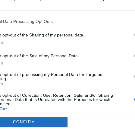
l Data Processing Opt Outs
o opt-out of the Sharing of my personal data.
In
o opt-out of the Sale of my Personal Data.
In
to opt-out of processing my Personal Data for Targeted
ing.
In
o opt-out of Collection, Use, Retention, Sale, and/or Sharing
ersonal Data that Is Unrelated with the Purposes for which it
lected.
ne di Serie A3 Credem Banca. Questa sera alle ore 19 i
Out
y
si sfideranno al PalaCalafiore nella decisiva Gara 3 del
CONFIRM
 A2.