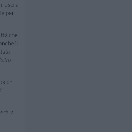
riuscì a
le per
ittà che
anche il
ttuta.
’altro.
 occhi
si
erà la