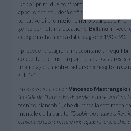
Dopo i primi due confronti della serie, entrambi 
appello che chiuderà definitivamente la stagio
tentativo di promozione nello Spareggio Promoz
gente per l’ultima occasione.
Belluno
, invece,
categoria che manca dalla stagione 1989/90.
I precedenti stagionali raccontano un equilibr
coppe, tutti chiusi in quattro set. I calabresi s
finali playoff, mentre Belluno ha reagito in Ga
sull’1-1.
In casa veneta coach
Vincenzo Mastrangelo
i
“In sfide simili la motivazione viene da sé. Anzi, va t
tecnico biancoblù, che durante la settimana ha l
mentale della partita.
“Dobbiamo andare a Reggio C
consapevolezza di essere una squadra forte e che, 