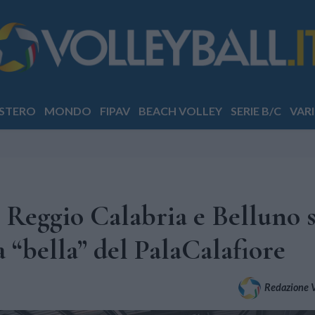
STERO
MONDO
FIPAV
BEACH VOLLEY
SERIE B/C
VARI
Reggio Calabria e Belluno s
a “bella” del PalaCalafiore
Redazione Vo