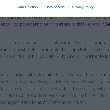
vinti dalla squadra di casa, si arriva così alla sfida sen
Data Deletion
Data Access
Privacy Policy
ne 2025/26. Reggio Calabria, dopo aver visto sfumare 
ione disputato in Emilia, si ritrova ora davanti alla p
 cerca il colpo esterno per riportare la città veneta in
Se
io assoluto: quattro confronti complessivi tra campion
i erano imposti nella semifinale di Coppa Italia e in Gara
ra 2 davanti al pubblico della VHV Arena, riportando la 
nvita i suoi alla lucidità più che all’eccesso di tensione
enuta a freno, perché la voglia di fare bene è all’apice”
, ha sp
avorato soprattutto sui dettagli tattici e sulla gestion
alabria con profonda convinzione. Gara 2 ci ha lasciato la
quando giochiamo bene, facciamo paura a tutti”
.