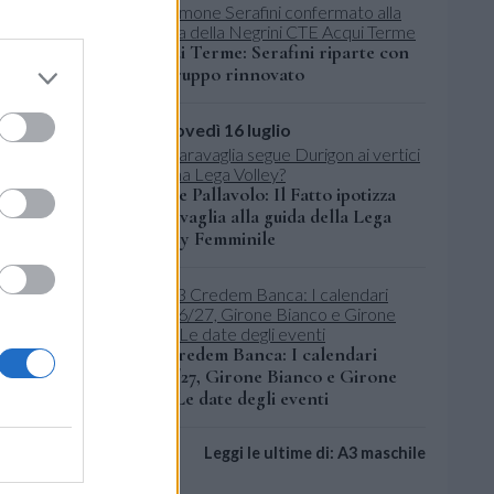
Acqui Terme: Serafini riparte con
un gruppo rinnovato
giovedì 16 luglio
Leghe Pallavolo: Il Fatto ipotizza
Garavaglia alla guida della Lega
Volley Femminile
A3 Credem Banca: I calendari
2026/27, Girone Bianco e Girone
l
Blu. Le date degli eventi
la finale
Leggi le ultime di: A3 maschile