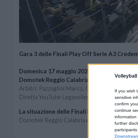
Gara 3 delle Finali Play Off Serie A3 Crede
Domenica 17 maggio 2026, ore 19.00
Volleyball
Domotek Reggio Calabria - Belluno Volley
Arbitri: Pazzaglini Marco, Gasparro Mariano
If you wish 
Diretta YouTube Legavolley
sensitive in
confirm you
continue se
La situazione delle Finali Play Off Serie A
information 
Domotek Reggio Calabria e Belluno Volley sono
further disc
participants
Downstream 