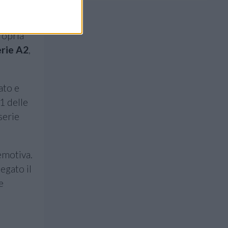
za
il primo
ropria
rie A2
,
ato e
 1 delle
serie
 emotiva.
iegato il
e