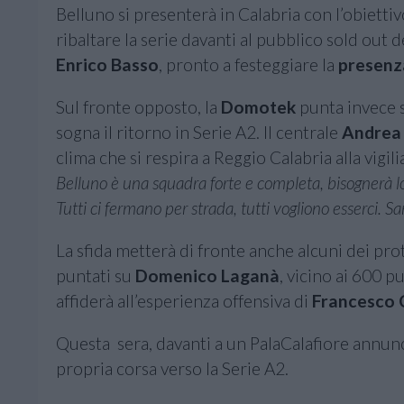
Belluno si presenterà in Calabria con l’obietti
ribaltare la serie davanti al pubblico sold out 
Enrico Basso
, pronto a festeggiare la
presenz
Sul fronte opposto, la
Domotek
punta invece s
sogna il ritorno in Serie A2. Il centrale
Andrea 
clima che si respira a Reggio Calabria alla vigili
Belluno è una squadra forte e completa, bisognerà lo
Tutti ci fermano per strada, tutti vogliono esserci. Sa
La sfida metterà di fronte anche alcuni dei pro
puntati su
Domenico Laganà
, vicino ai 600 p
affiderà all’esperienza offensiva di
Francesco 
Questa sera, davanti a un PalaCalafiore annunc
propria corsa verso la Serie A2.