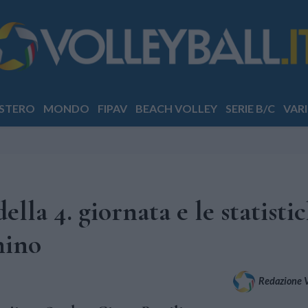
STERO
MONDO
FIPAV
BEACH VOLLEY
SERIE B/C
VARI
della 4. giornata e le statistic
hino
Redazione Vo