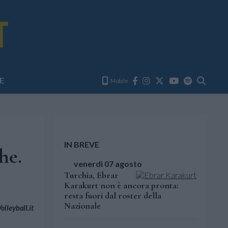
E
Mobile
IN BREVE
he.
venerdì 07 agosto
Turchia, Ebrar
Karakurt non è ancora pronta:
resta fuori dal roster della
Nazionale
lleyball.it