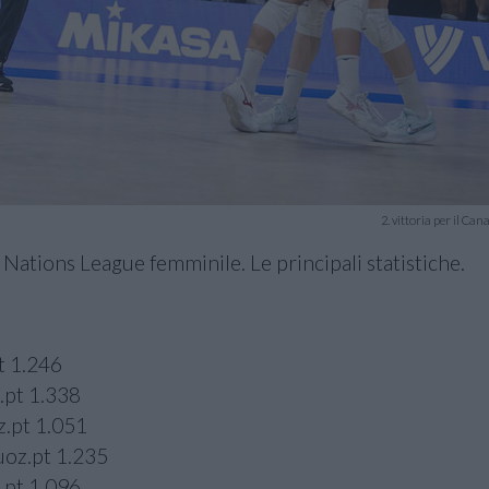
2. vittoria per il Can
l Nations League femminile. Le principali statistiche.
t 1.246
.pt 1.338
z.pt 1.051
uoz.pt 1.235
.pt 1.096