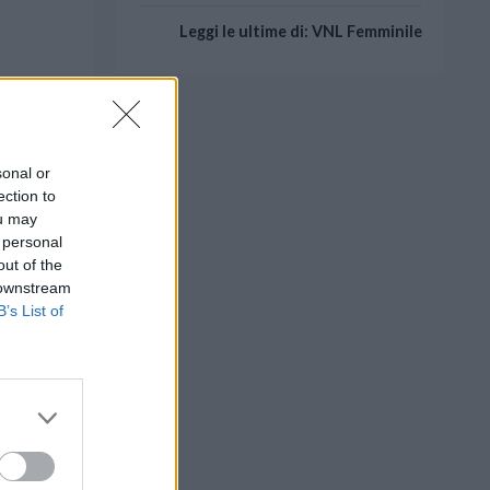
Leggi le ultime di: VNL Femminile
sonal or
ection to
ou may
 personal
out of the
 downstream
B’s List of