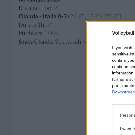
Brasilia - Pool 2
Olanda - Italia
0-3
(22-25, 18-25, 22-25)
Durata 1h17'
Pubblico: 4.085
Volleyball
Stats
Olanda: 31 attacchi vincenti, 8 muri, 6 ace
If you wish 
sensitive in
confirm you
continue se
information 
further disc
participants
Downstream 
Persona
I want t