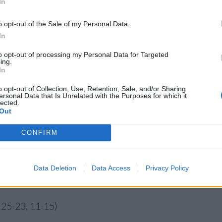
In
o opt-out of the Sale of my Personal Data.
In
 Chinenyenwa Adigwe (Italia) 1 ace.
to opt-out of processing my Personal Data for Targeted
ing.
enti; Merit Chinenyenwa Adigwe (Italia) 15 attacchi vi
In
alor (Italia) 5 muri.
o opt-out of Collection, Use, Retention, Sale, and/or Sharing
ersonal Data that Is Unrelated with the Purposes for which it
a)
18
punti; Nicole Van De Vosse (Olanda)
8
punti.
lected.
Out
 (Olanda)
8
punti con 7 attacchi e 1 ace; Merit Chine
CONFIRM
 e 1 ace.
Data Deletion
Data Access
Privacy Policy
 25-23, 11-15)