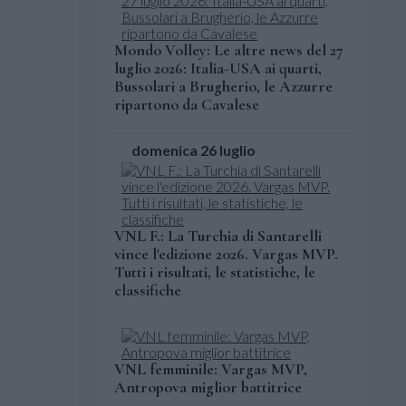
Mondo Volley: Le altre news del 27
luglio 2026: Italia-USA ai quarti,
Bussolari a Brugherio, le Azzurre
ripartono da Cavalese
domenica 26 luglio
VNL F.: La Turchia di Santarelli
vince l'edizione 2026. Vargas MVP.
Tutti i risultati, le statistiche, le
classifiche
VNL femminile: Vargas MVP,
Antropova miglior battitrice