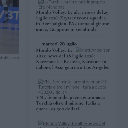
Mondo Volley: Le altre news del 29
luglio 2026: Zaytsev trova squadra
in Azerbaigian, l’A2 torna al girone
unico, Giappone in semifinale
martedì 28 luglio
Mondo Volley: Le
altre news del 28 luglio 2026:
ada di Guidetti
Kaczmarek a Resovia, Karakurt in
dubbio, l’Asia guarda a Los Angeles
VNL femminile, premi economici:
Turchia oltre il milione, Italia a
quota 403.500 dollari