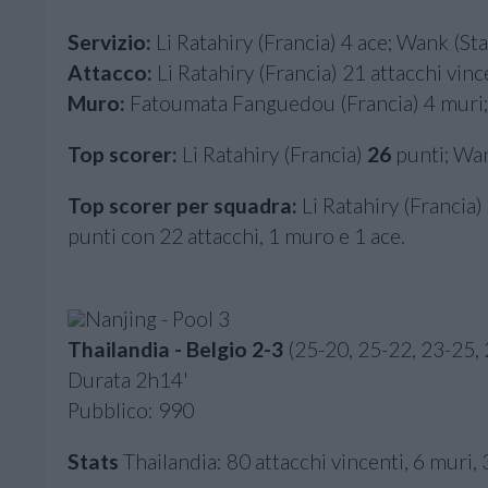
Servizio:
Li Ratahiry (Francia) 4 ace; Wank (Stat
Attacco:
Li Ratahiry (Francia) 21 attacchi vinc
Muro:
Fatoumata Fanguedou (Francia) 4 muri; B
Top scorer:
Li Ratahiry (Francia)
26
punti; Wan
Top scorer per squadra:
Li Ratahiry (Francia)
punti con 22 attacchi, 1 muro e 1 ace.
Nanjing - Pool 3
Thailandia - Belgio
2-3
(25-20, 25-22, 23-25, 
Durata 2h14'
Pubblico: 990
Stats
Thailandia: 80 attacchi vincenti, 6 muri, 3