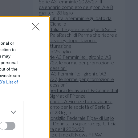
Serie A3 femminile 2026/27: Il
calendario completo dei gironi A e B
martedì 28 luglio
Club Italia: Le gare casalinghe di Serie
A2 al PalaRaschi di Parma che riapre al
grande volley dopo i lavori di
sonal or
ristrutturazione
ection to
sabato 25 luglio
ou may
 personal
out of the
Serie A3 Femminile: I gironi di A3
 downstream
2026/27, le norme per promozioni e
B’s List of
retrocessioni
B-Connect: A Firenze formazione e
confronto per le società di Serie B
giovedì 23 luglio
Fipav: Definita la squadra degli Ufficiali
di Gara per il 2026/27
Leggi le ultime di: News FIPAV