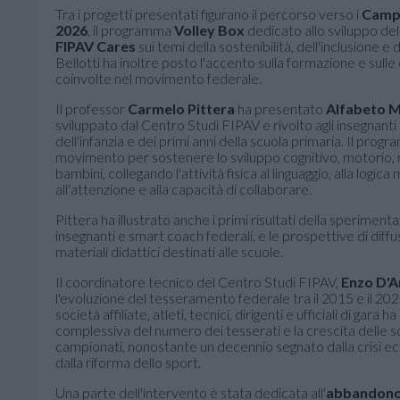
Tra i progetti presentati figurano il percorso verso i
Campi
2026
, il programma
Volley Box
dedicato allo sviluppo dell'
FIPAV Cares
sui temi della sostenibilità, dell'inclusione e 
Bellotti ha inoltre posto l'accento sulla formazione e su
coinvolte nel movimento federale.
Il professor
Carmelo Pittera
ha presentato
Alfabeto 
sviluppato dal Centro Studi FIPAV e rivolto agli insegnanti 
dell'infanzia e dei primi anni della scuola primaria. Il program
movimento per sostenere lo sviluppo cognitivo, motorio, 
bambini, collegando l'attività fisica al linguaggio, alla logica
all'attenzione e alla capacità di collaborare.
Pittera ha illustrato anche i primi risultati della speriment
insegnanti e smart coach federali, e le prospettive di diff
materiali didattici destinati alle scuole.
Il coordinatore tecnico del Centro Studi FIPAV,
Enzo D'A
l'evoluzione del tesseramento federale tra il 2015 e il 2025
società affiliate, atleti, tecnici, dirigenti e ufficiali di gara h
complessiva del numero dei tesserati e la crescita delle s
campionati, nonostante un decennio segnato dalla crisi e
dalla riforma dello sport.
Una parte dell'intervento è stata dedicata all'
abbandono 