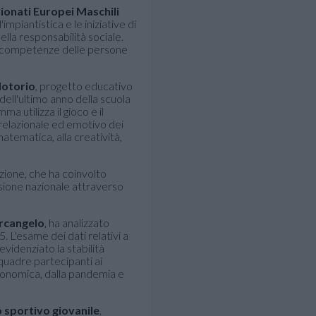
onati Europei Maschili
impiantistica e le iniziative di
della responsabilità sociale.
lle competenze delle persone
Motorio
, progetto educativo
dell'ultimo anno della scuola
ma utilizza il gioco e il
relazionale ed emotivo dei
 matematica, alla creatività,
azione, che ha coinvolto
usione nazionale attraverso
rcangelo
, ha analizzato
. L'esame dei dati relativi a
a evidenziato la stabilità
quadre partecipanti ai
conomica, dalla pandemia e
sportivo giovanile
,