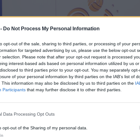
 -
Do Not Process My Personal Information
to opt-out of the sale, sharing to third parties, or processing of your per
formation for targeted advertising by us, please use the below opt-out s
r selection. Please note that after your opt-out request is processed y
eing interest-based ads based on personal information utilized by us or
disclosed to third parties prior to your opt-out. You may separately opt-
losure of your personal information by third parties on the IAB’s list of
iana 2026 a Catania
. This information may also be disclosed by us to third parties on the
IA
erali della Pallavolo
Participants
that may further disclose it to other third parties.
aliana Pallavolo
Giuseppe
rivati da tutta Italia.
appuntamento come un
l Data Processing Opt Outs
di sviluppo della Federazione.
meri del movimento, il
ro di analisi e miglioramento
o opt-out of the Sharing of my personal data.
In