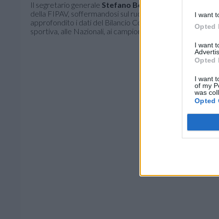
Il segretario generale
Stefano Bellotti
ha quindi illustrat
della FIPAV, soffermandosi sul ruolo dei
65 Comitati Terr
I want t
approfondito i dati del Bilancio Consuntivo 2025 e gli invest
Opted 
sportiva, alle Nazionali, ai campionati e al sostegno delle s
I want 
Advertis
Opted 
I want t
of my P
was col
Opted 