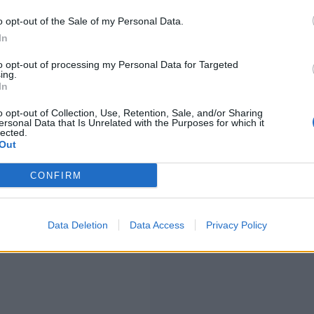
o la struttura organizzativa
itoriali
. La relazione ha
o opt-out of the Sale of my Personal Data.
imenti destinati all'attività
In
ocietà.
to opt-out of processing my Personal Data for Targeted
ing.
In
o opt-out of Collection, Use, Retention, Sale, and/or Sharing
ersonal Data that Is Unrelated with the Purposes for which it
lected.
Out
CONFIRM
Data Deletion
Data Access
Privacy Policy