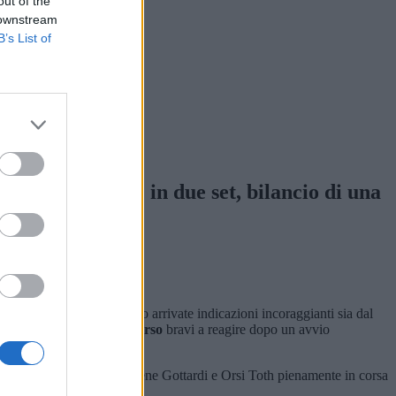
out of the
 downstream
B’s List of
orso
cesso femminile in due set, bilancio di una
 giornata in Svizzera sono arrivate indicazioni incoraggianti sia dal
afava e Gianluca Dal Corso
bravi a reagire dopo un avvio
21-16
. Un successo che tiene Gottardi e Orsi Toth pienamente in corsa
oni.