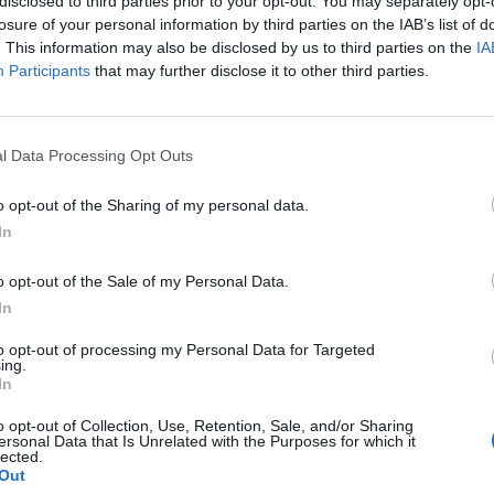
disclosed to third parties prior to your opt-out. You may separately opt-
losure of your personal information by third parties on the IAB’s list of
. This information may also be disclosed by us to third parties on the
IA
Participants
that may further disclose it to other third parties.
rdi-Orsi Toth e Cottafava-Dal C
l Data Processing Opt Outs
o opt-out of the Sharing of my personal data.
In
tiva in Svizzera per due coppie azzurre: suc
ile.
o opt-out of the Sale of my Personal Data.
In
to opt-out of processing my Personal Data for Targeted
ing.
In
6 di Gstaad
, quinto appuntamento stagionale del circuito. Nella seconda
e Reka Orsi Toth
capaci di confermarsi nel main draw e
Samuele Cott
o opt-out of Collection, Use, Retention, Sale, and/or Sharing
ersonal Data that Is Unrelated with the Purposes for which it
lected.
e padrone di casa
Anouk e Zoé
, imponendosi con i parziali di
21-17
e
Out
 brasiliane
Thamela e Victoria
nel terzo e ultimo match della fase a gir