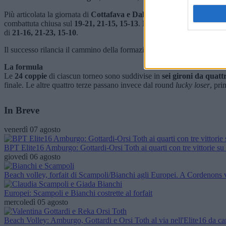
Più articolata la giornata di
Cottafava e Dal Corso
nel tabellone masc
combattuta chiusa sul
19-21, 21-15, 15-13
. Nel secondo impegno, però,
di
21-16, 21-23, 15-10
.
Il successo rilancia il cammino della formazione italiana, che tornerà
La formula
Le
24 coppie
di ciascun torneo sono suddivise in
sei gironi da quatt
finale. Le altre quattro terze passano invece dal round
lucky loser
, pri
In Breve
venerdì 07 agosto
BPT Elite16 Amburgo: Gottardi-Orsi Toth ai quarti con tre vittorie su 
giovedì 06 agosto
Beach volley, forfait di Scampoli/Bianchi agli Europei. A Cordenons v
Europei: Scampoli e Bianchi costrette al forfait
mercoledì 05 agosto
Beach Volley: Amburgo, Gottardi e Orsi Toth al via nell'Elite16 da ca