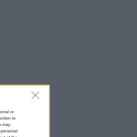
sonal or
ection to
ou may
 personal