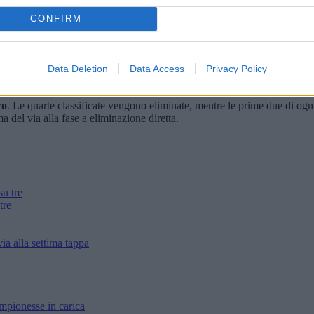
CONFIRM
hile. Gli azzurri hanno aperto il programma con una sconfitta al tie-brea
 è arrivata la risposta attesa: la coppia federale ha piegato i tedeschi
V
Data Deletion
Data Access
Privacy Policy
 in campo venerdì
3 luglio
per il prossimo impegno del torneo, con orario
ro
. Le quarte classificate vengono eliminate, mentre le prime due di ogni
ma del via alla fase a eliminazione diretta.
tre
ia alla settima tappa
mpionesse in carica