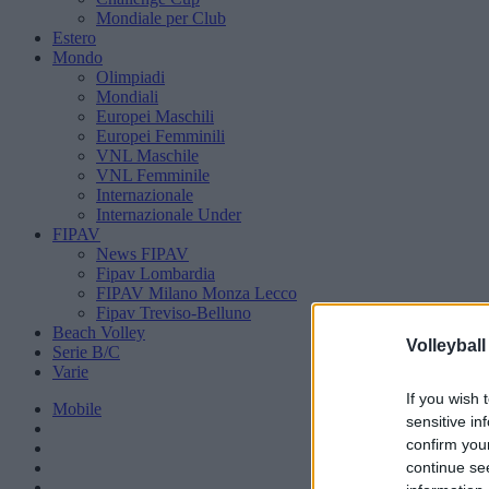
Mondiale per Club
Estero
Mondo
Olimpiadi
Mondiali
Europei Maschili
Europei Femminili
VNL Maschile
VNL Femminile
Internazionale
Internazionale Under
FIPAV
News FIPAV
Fipav Lombardia
FIPAV Milano Monza Lecco
Fipav Treviso-Belluno
Beach Volley
Volleyball
Serie B/C
Varie
If you wish 
Mobile
sensitive in
confirm you
continue se