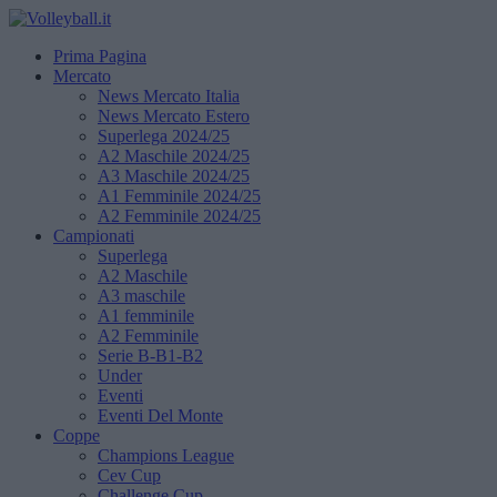
Prima Pagina
Mercato
News Mercato Italia
News Mercato Estero
Superlega 2024/25
A2 Maschile 2024/25
A3 Maschile 2024/25
A1 Femminile 2024/25
A2 Femminile 2024/25
Campionati
Superlega
A2 Maschile
A3 maschile
A1 femminile
A2 Femminile
Serie B-B1-B2
Under
Eventi
Eventi Del Monte
Coppe
Champions League
Cev Cup
Challenge Cup