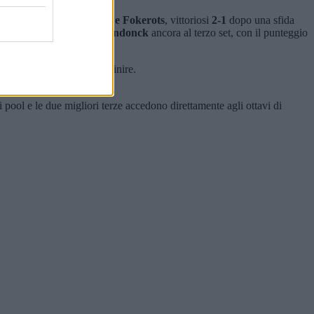
k contro i lettoni
Plavins e Fokerots
, vittoriosi
2-1
dopo una sfida
ercauteren e Van Langendonck
ancora al terzo set, con il punteggio
 e avversari ancora da definire.
 pool e le due migliori terze accedono direttamente agli ottavi di