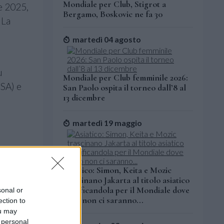
Mondiale per Club, Stigrot a
e 2025,
Bergamo, Boskovic ne fa 30
 La
martedì 04 agosto
u
Mondiale per Club femminile 2026:
USA) e
San Paolo ospita il torneo dall’8 al
13 dicembre
martedì 19 maggio
Asiatico: Simon, Keita e Mozic
trascinano Jakarta al titolo asiatico
qualificandola per il Mondiale dove
sonal or
però non ci saranno...
ection to
ou may
 personal