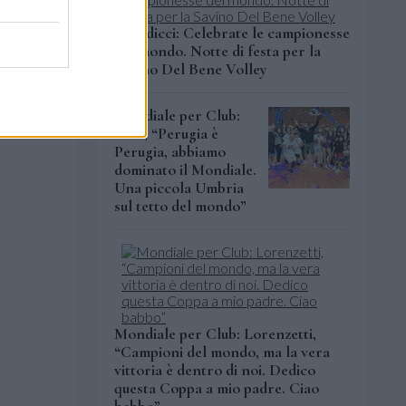
Scandicci: Celebrate le campionesse
del mondo. Notte di festa per la
Savino Del Bene Volley
Mondiale per Club:
Sirci, “Perugia è
Perugia, abbiamo
dominato il Mondiale.
Una piccola Umbria
sul tetto del mondo”
Mondiale per Club: Lorenzetti,
“Campioni del mondo, ma la vera
vittoria è dentro di noi. Dedico
questa Coppa a mio padre. Ciao