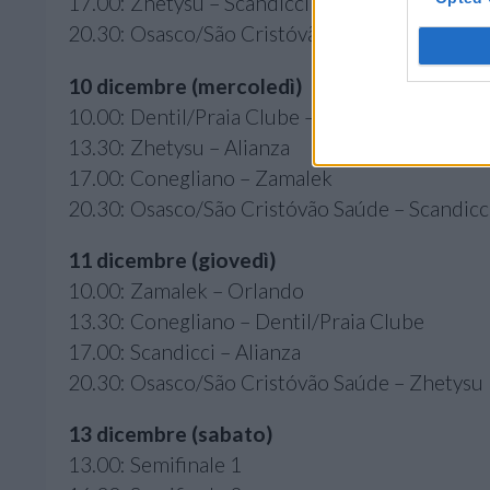
17.00: Zhetysu – Scandicci
20.30: Osasco/São Cristóvão Saúde – Alianza
10 dicembre (mercoledì)
10.00: Dentil/Praia Clube – Orlando
13.30: Zhetysu – Alianza
17.00: Conegliano – Zamalek
20.30: Osasco/São Cristóvão Saúde – Scandicc
11 dicembre (giovedì)
10.00: Zamalek – Orlando
13.30: Conegliano – Dentil/Praia Clube
17.00: Scandicci – Alianza
20.30: Osasco/São Cristóvão Saúde – Zhetysu
13 dicembre (sabato)
13.00: Semifinale 1