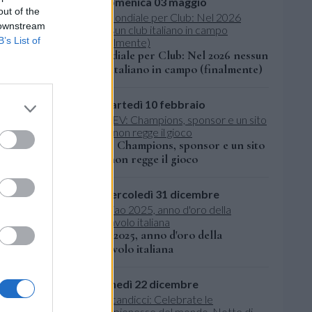
domenica 03 maggio
out of the
 downstream
B’s List of
Mondiale per Club: Nel 2026 nessun
club italiano in campo (finalmente)
martedì 10 febbraio
 alle
l’Osasco
CEV: Champions, sponsor e un sito
che non regge il gioco
mercoledì 31 dicembre
Ciao 2025, anno d'oro della
pallavolo italiana
lunedì 22 dicembre