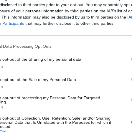
disclosed to third parties prior to your opt-out. You may separately opt-
losure of your personal information by third parties on the IAB’s list of
. This information may also be disclosed by us to third parties on the
IA
Participants
that may further disclose it to other third parties.
l Data Processing Opt Outs
ella fase a gironi, con inizio alle 10.00 e l’ultima gara
ndita dei biglietti. In quanto squadra organizzatrice, 
o opt-out of the Sharing of my personal data.
a.
In
nzeranno alle semifinali.
o opt-out of the Sale of my Personal Data.
In
e 2025
to opt-out of processing my Personal Data for Targeted
ing.
In
o opt-out of Collection, Use, Retention, Sale, and/or Sharing
ersonal Data that Is Unrelated with the Purposes for which it
lected.
Out