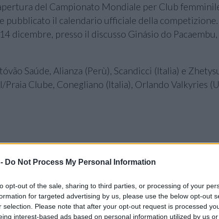
l’apertura del Campionato Mondiale per Club femminil
 pubblicato il calendario ufficiale della competizione.
al 14 dicembre, presso il discusso Ginásio do Pacaembu,
vão Saúde, Alianza (Perù), Scandicci (Italia) e Zhetys
Praia Clube, Conegliano (Italia), Orlando Valkyries (
 -
Do Not Process My Personal Information
to opt-out of the sale, sharing to third parties, or processing of your per
formation for targeted advertising by us, please use the below opt-out s
r selection. Please note that after your opt-out request is processed y
eing interest-based ads based on personal information utilized by us or