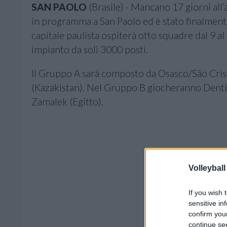
SAN PAOLO
(Brasile) - Mancano 17 giorni al
in programma a San Paolo ed è stato finalmente
capitale paulista ospiterà otto squadre dal 9 
impianto da soli 3000 posti.
Il Gruppo A sarà composto da Osasco/São Cristó
(Kazakistan). Nel Gruppo B giocheranno Dentil/
Zamalek (Egitto).
Volleyball
If you wish 
sensitive in
confirm you
continue se