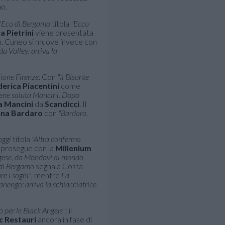
no.
'Eco di Bergamo
titola
"Ecco
a Pietrini
viene presentata
ù. Cuneo si muove invece con
 Volley: arriva la
ione Firenze
. Con
"Il Bisonte
derica Piacentini
come
ene saluta Mancini. Dopo
a Mancini
da
Scandicci
. Il
na Bardaro
con
"Bardaro,
oggi
titola
"Altra conferma
prosegue con la
Millenium
gese, da Mondovì al mondo
 di Bergamo
segnala Costa
re i sogni"
, mentre
La
anengo: arriva la schiacciatrice
o per le Black Angels"
: il
c Restauri
ancora in fase di