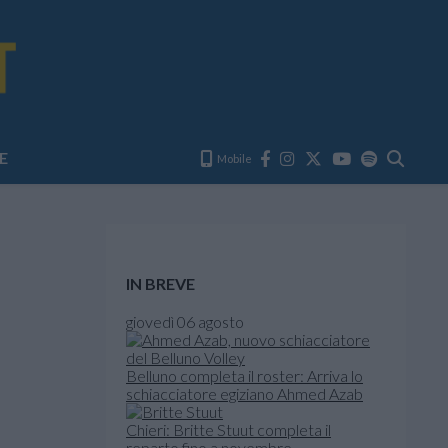
E
Mobile
IN BREVE
giovedì 06 agosto
Belluno completa il roster: Arriva lo
schiacciatore egiziano Ahmed Azab
Chieri: Britte Stuut completa il
reparto fino a novembre