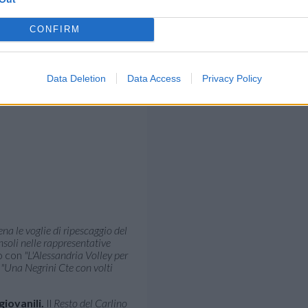
CONFIRM
Data Deletion
Data Access
Privacy Policy
ena le voglie di ripescaggio del
soli nelle rappresentative
io con
"L'Alessandria Volley per
n
"Una Negrini Cte con volti
iovanili.
Il
Resto del Carlino