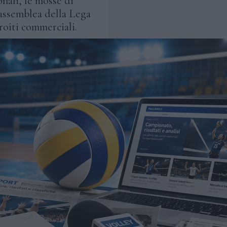
onali, le mosse di
'assemblea della Lega
roiti commerciali.