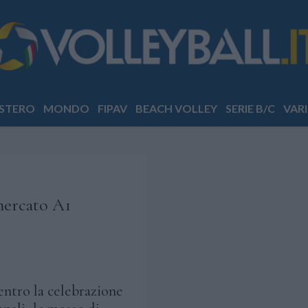
STERO
MONDO
FIPAV
BEACH VOLLEY
SERIE B/C
VARI
 mercato A1
entro la celebrazione