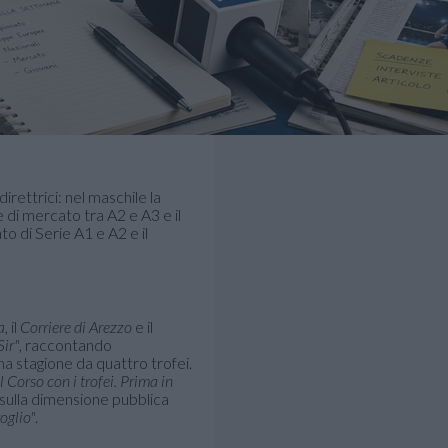
irettrici: nel maschile la
e di mercato tra A2 e A3 e il
to di Serie A1 e A2 e il
a
, il
Corriere di Arezzo
e il
Sir"
, raccontando
na stagione da quattro trofei.
l Corso con i trofei. Prima in
 sulla dimensione pubblica
goglio"
.