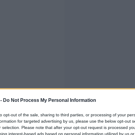
 -
Do Not Process My Personal Information
ù rilevante con
"Plotnytsky
to opt-out of the sale, sharing to third parties, or processing of your per
skyi
a
Perugia
, una
formation for targeted advertising by us, please use the below opt-out s
Sempre in Umbria, la
Nazione
ltura delle regole e dei valori"
,
r selection. Please note that after your opt-out request is processed y
eing interest-based ads based on personal information utilized by us or