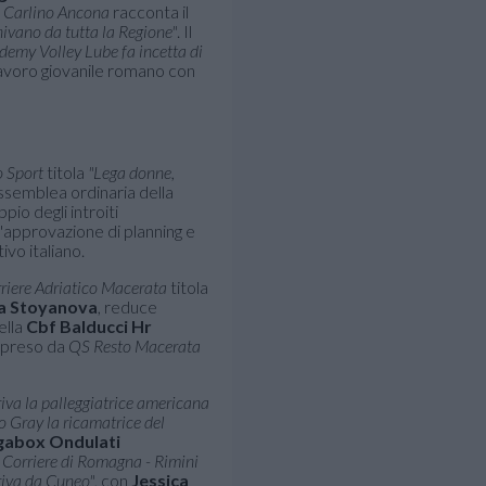
l Carlino Ancona
racconta il
enivano da tutta la Regione"
. Il
demy Volley Lube fa incetta di
 lavoro giovanile romano con
o Sport
titola
"Lega donne,
assemblea ordinaria della
pio degli introiti
l'approvazione di planning e
vo italiano.
riere Adriatico Macerata
titola
a Stoyanova
, reduce
ella
Cbf Balducci Hr
ipreso da
QS Resto Macerata
iva la palleggiatrice americana
 Gray la ricamatrice del
abox Ondulati
l
Corriere di Romagna - Rimini
riva da Cuneo"
, con
Jessica