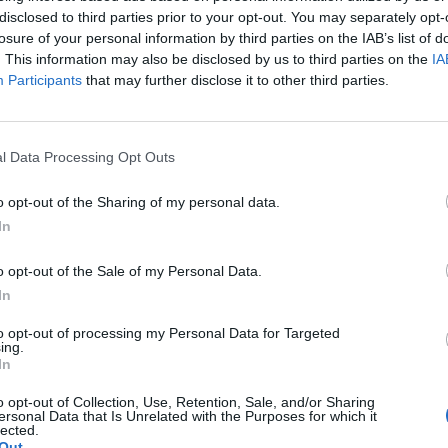
disclosed to third parties prior to your opt-out. You may separately opt-
 Modena e Civitanova.
losure of your personal information by third parties on the IAB’s list of
pazio all'accordo tra
Vero
. This information may also be disclosed by us to third parties on the
IA
gettazione legato a
ca
"Storci si racconta al
Participants
that may further disclose it to other third parties.
onto cittadino. Il
Resto del
 di titoli regionali con le
l Data Processing Opt Outs
ia e Prata.
Brescia Oggi
o Salsi"
:
Nicola Salsi
arriva
o opt-out of the Sharing of my personal data.
 Il
Giornale di Brescia
onsoli, Kavalenka ancora
In
ne
scrive
"La Tinet guarda al
rio
come profili valutati per il
o opt-out of the Sale of my Personal Data.
In
sso a Vibo Valentia"
, mentre
 è in Serie A3"
: la
to opt-out of processing my Personal Data for Targeted
 Il
Corriere dello Sport
ing.
 Promossa in A2 dopo i trionfi di
In
o Calabria.
o opt-out of Collection, Use, Retention, Sale, and/or Sharing
ersonal Data that Is Unrelated with the Purposes for which it
lected.
Out