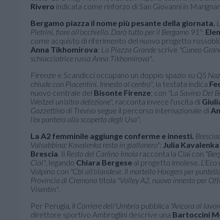
Rivero
indicata come rinforzo di San Giovanni in Marigna
Bergamo piazza il nome più pesante della giornata.
L
Pietrini, fiore all'occhiello. Darò tutto per il Bergamo 91"
:
Elen
come acquisto di riferimento del nuovo progetto rossobl
Anna Tikhomirova
:
La Piazza Grande
scrive
"Cuneo Granda
schiacciatrice russa Anna Tikhomirova"
.
Firenze e Scandicci occupano un doppio spazio su
QS Naz
chiude con Piacentini. Innesto al centro"
, la testata indica
Fe
nuovo centrale del
Bisonte Firenze
; con
"La Savino Del B
Weitzel un'altra defezione"
, racconta invece l'uscita di
Giuli
Gazzettino di Treviso
segue il percorso internazionale di
An
l'ex pantera alla scoperta degli Usa"
.
La A2 femminile aggiunge conferme e innesti.
Brescia
Valsabbina: Kavalenka resta in giallonero"
:
Julia Kavalenka
Brescia
. Il
Resto del Carlino Imola
racconta la Clai con
"Ber
Clai"
, legando
Chiara Bergese
al progetto imolese.
L'Eco
Volpino con
"Cbl all'olandese. Il martello Hoogers per puntella
Provincia di Cremona
titola
"Volley A2, nuovo innesto per Off
Visentin"
.
Per Perugia, il
Corriere dell'Umbria
pubblica
"Ancora al lavor
direttore sportivo Ambroglini descrive una
Bartoccini M