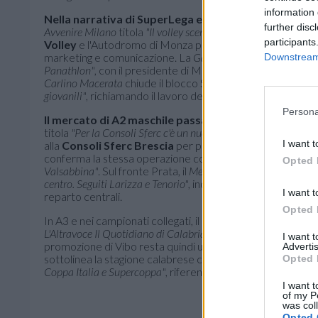
information 
Nella narrativa di SuperLega entrano anche Monza,
further disc
Avvenire Milano
titola
"Il volley scende in pista"
, dedicando s
participants
Volley
e l'Autodromo di Monza per un percorso di co-pro
marketing e comunicazione. La
Gazzetta di Modena
pubbli
Downstream 
Panathlon"
, con il presidente di Modena al centro del racc
Carlino Macerata
chiude il blocco SuperLega con
"Lube, tris
giovanili"
, richiamando il lavoro del vivaio di Civitanova.
Persona
Il mercato di A2 maschile passa soprattutto da Bresc
titola
"Per la Consoli Sferc c'è un nuovo regista: a segno il colp
I want t
alla
Consoli Sferc Brescia
per prendere in mano la regia.
conferma la stessa operazione con
"Salsi novità in casa C
Opted 
Valsabbina"
. Sul fronte Prata, il
Messaggero Veneto Pordeno
centro. Seguiti Larizza e Tenorio"
, indicando
Larizza
e
Teno
I want t
reparto centrali.
Opted 
In A3 e nei campionati collegati, il
Centro
titola
"Lanci promo
L'Altravoce Il Quotidiano di Calabria
rilancia
"La Tonno Callipo
I want 
promozione di Vibo resta quindi uno dei temi forti del Sud.
Advertis
sottolinea la stagione calabrese con
"Triplets sullo Stretto.
Opted 
Coppa Italia e Supercoppa"
, riferendosi alla Domotek Reggi
I want t
of my P
was col
Opted 