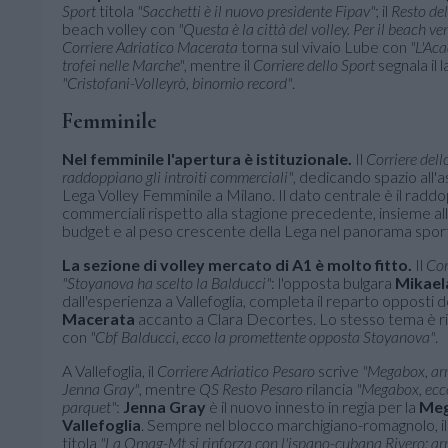
Sport
titola
"Sacchetti è il nuovo presidente Fipav"
; il
Resto de
beach volley con
"Questa è la città del volley. Per il beach v
Corriere Adriatico Macerata
torna sul vivaio Lube con
"L'Aca
trofei nelle Marche"
, mentre il
Corriere dello Sport
segnala il
"Cristofani-Volleyrò, binomio record"
.
Femminile
Nel femminile l'apertura è istituzionale.
Il
Corriere dell
raddoppiano gli introiti commerciali"
, dedicando spazio all'
Lega Volley Femminile a Milano. Il dato centrale è il raddop
commerciali rispetto alla stagione precedente, insieme al
budget e al peso crescente della Lega nel panorama sporti
La sezione di volley mercato di A1 è molto fitto.
Il
Cor
"Stoyanova ha scelto la Balducci"
: l'opposta bulgara
Mikael
dall'esperienza a Vallefoglia, completa il reparto opposti d
Macerata
accanto a Clara Decortes. Lo stesso tema è r
con
"Cbf Balducci, ecco la promettente opposta Stoyanova"
.
A Vallefoglia, il
Corriere Adriatico Pesaro
scrive
"Megabox, arr
Jenna Gray"
, mentre
QS Resto Pesaro
rilancia
"Megabox, ecco
parquet"
:
Jenna Gray
è il nuovo innesto in regia per la
Meg
Vallefoglia
. Sempre nel blocco marchigiano-romagnolo, i
titola
"La Omag-Mt si rinforza con l'ispano-cubana Rivero: ar