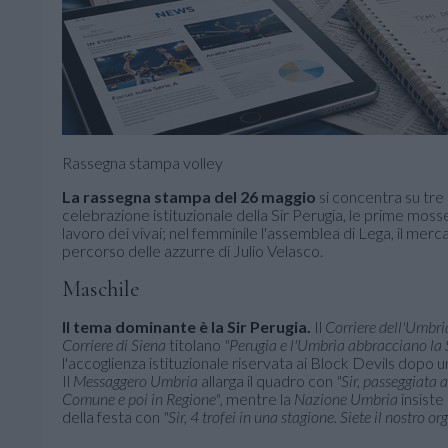
Rassegna stampa volley
La rassegna stampa del 26 maggio
si concentra su tre d
celebrazione istituzionale della Sir Perugia, le prime moss
lavoro dei vivai; nel femminile l'assemblea di Lega, il merca
percorso delle azzurre di Julio Velasco.
Maschile
Il tema dominante è la Sir Perugia.
Il
Corriere dell'Umbri
Corriere di Siena
titolano
"Perugia e l'Umbria abbracciano la 
l'accoglienza istituzionale riservata ai Block Devils dopo u
Il
Messaggero Umbria
allarga il quadro con
"Sir, passeggiata a
Comune e poi in Regione"
, mentre la
Nazione Umbria
insiste
della festa con
"Sir, 4 trofei in una stagione. Siete il nostro or