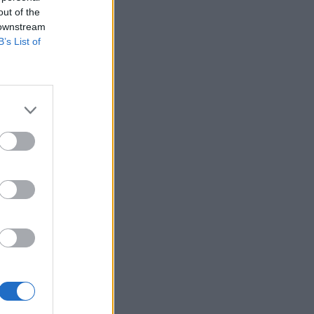
out of the
 downstream
B’s List of