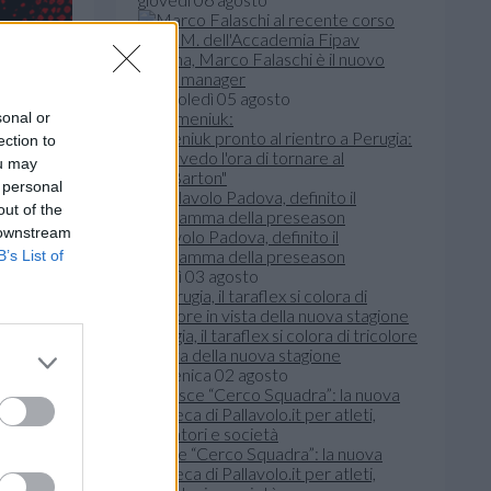
Verona, Marco Falaschi è il nuovo
team manager
mercoledì 05 agosto
sonal or
Semeniuk pronto al rientro a Perugia:
ection to
"Non vedo l'ora di tornare al
ou may
PalaBarton"
 personal
out of the
 downstream
Pallavolo Padova, definito il
programma della preseason
B’s List of
lunedì 03 agosto
Perugia, il taraflex si colora di tricolore
in vista della nuova stagione
domenica 02 agosto
Nasce “Cerco Squadra”: la nuova
bacheca di Pallavolo.it per atleti,