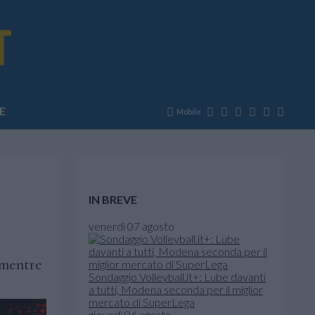
E
Mobile
IN BREVE
venerdì 07 agosto
 mentre
Sondaggio Volleyball.it+: Lube davanti
a tutti, Modena seconda per il miglior
mercato di SuperLega
giovedì 06 agosto