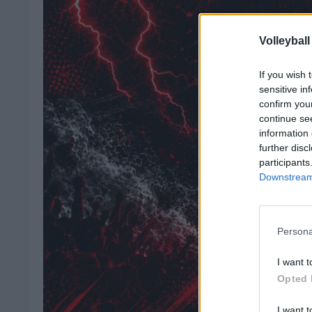
Volleyball
If you wish 
sensitive in
confirm you
continue se
information 
further disc
participants
Downstream 
Persona
I want t
Opted 
I want t