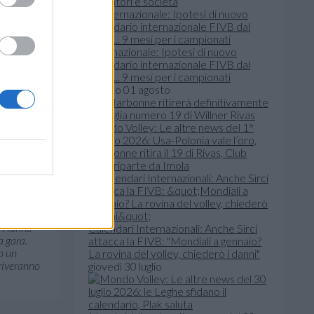
allenatori e società
Internazionale: Ipotesi di nuovo
calendario internazionale FIVB dal
ntamento
2028... 9 mesi per i campionati
sabato 01 agosto
alco sono
sione.
Mondo Volley: Le altre news del 1°
agosto 2026: Usa-Polonia vale l’oro,
feira
fino
Narbonne ritira il 19 di Rivas, Club
k devils
Italia riparte da Imola
ontro la
oni
i. Hanno
Calendari Internazionali: Anche Sirci
a gara.
attacca la FIVB: "Mondiali a gennaio?
o un
La rovina del volley, chiederò i danni"
rriveranno
giovedì 30 luglio