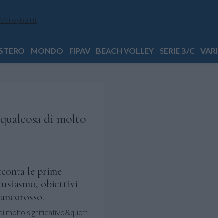
STERO
MONDO
FIPAV
BEACH VOLLEY
SERIE B/C
VARI
 qualcosa di molto
cconta le prime
tusiasmo, obiettivi
iancorosso.