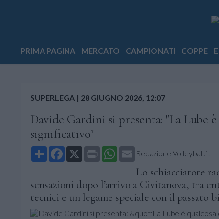
PRIMA PAGINA
MERCATO
CAMPIONATI
COPPE
E
SUPERLEGA
|
28 GIUGNO 2026, 12:07
Davide Gardini si presenta: "La Lube è
significativo"
Share
Facebook
X
Print
WhatsApp
Email
Redazione Volleyball.it
Lo schiacciatore ra
sensazioni dopo l’arrivo a Civitanova, tra en
tecnici e un legame speciale con il passato b