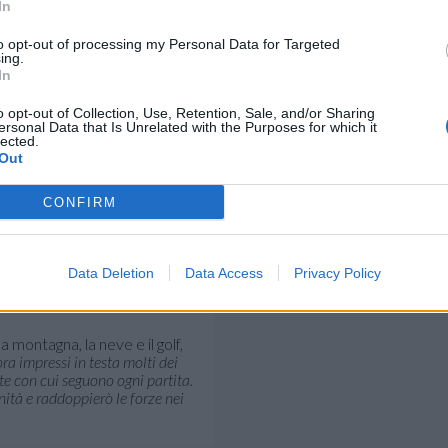
In
to opt-out of processing my Personal Data for Targeted
ing.
In
o opt-out of Collection, Use, Retention, Sale, and/or Sharing
ersonal Data that Is Unrelated with the Purposes for which it
lected.
Out
CONFIRM
Lube nella scorsa stagione e
 finale scudetto. Ha ricordato
Data Deletion
Data Access
Privacy Policy
vo della sua crescita, accanto
 montagna, la neve e il golf,
ora impressi in testa molti dei
te con cui seguono ogni partita.
ità e raddoppierò le forze nei