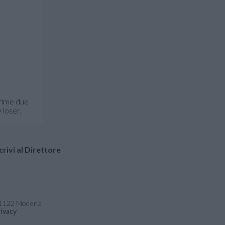
prime due
 loser.
crivi al Direttore
- 41122 Modena
ivacy