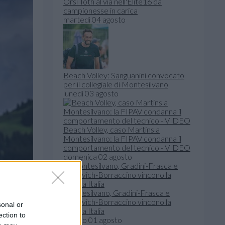
Orsi Toth al via nell'Elite16 da
campionesse in carica
martedì 04 agosto
Beach Volley: Sanguanini convocato
per il collegiale di Montesilvano
lunedì 03 agosto
Beach Volley, caso Martins a
Montesilvano: la FIPAV condanna il
comportamento del tecnico - VIDEO
domenica 02 agosto
Montesilvano, Gradini-Frasca e
Viscovich-Borraccino vincono la
sonal or
Coppa Italia
ection to
sabato 01 agosto