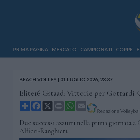
PRIMA PAGINA
MERCATO
CAMPIONATI
COPPE
E
BEACH VOLLEY
|
01 LUGLIO 2026, 23:37
Elite16 Gstaad: Vittorie per Gottardi
Share
Facebook
X
Print
WhatsApp
Email
Redazione Volleyball.
Due successi azzurri nella prima giornata a 
Alfieri-Ranghieri.