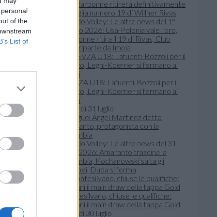
ou may
 personal
Mondo Volley: Le altre news del 1°
out of the
agosto 2026: Usa-Polonia vale l’oro,
 downstream
Narbonne ritira il 19 di Rivas, Club
B’s List of
Italia riparte da Imola
WEVZA U18: Lafuenti-Bozzoli per il
bronzo, Leghi-Koerner si fermano ai
quarti
taliane
venerdì 31 luglio
to il primo
Mondo Volley: Le altre news del 31
te-
luglio 2026: Amaranto trascina la
le
Colombia, Kochanowski salta gli
Europei, Duda si ferma
 vincitori
Montesilvano, chiuse le qualifiche:
domani il main draw della tappa Gold
giovedì 30 luglio