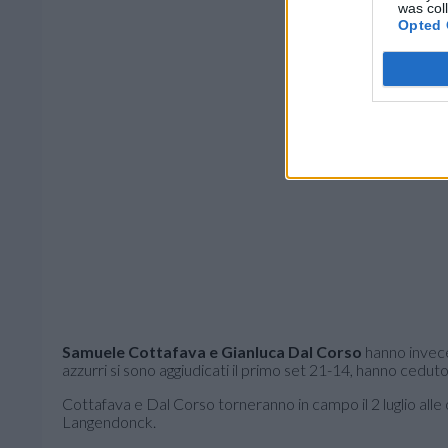
was col
Opted 
Samuele Cottafava e Gianluca Dal Corso
hanno invece 
azzurri si sono aggiudicati il primo set 21-14, hanno ceduto
Cottafava e Dal Corso torneranno in campo il 2 luglio alle
Langendonck.