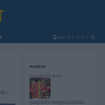
E
Mobile
IN BREVE
mercoledì 05 agosto
oli e
Beach Volley: Amburgo, Gottardi e