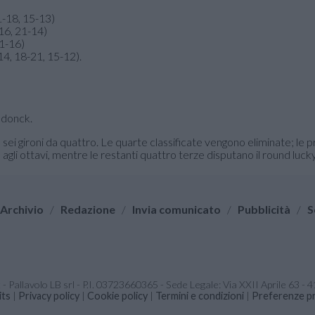
1-18, 15-13)
16, 21-14)
21-16)
4, 18-21, 15-12).
ndonck.
 sei gironi da quattro. Le quarte classificate vengono eliminate; le 
agli ottavi, mentre le restanti quattro terze disputano il round lucky
Archivio
/
Redazione
/
Invia comunicato
/
Pubblicità
/
S
it - Pallavolo LB srl - P.I. 03723660365 - Sede Legale: Via XXII Aprile 63 
its
|
Privacy policy
|
Cookie policy
|
Termini e condizioni
|
Preferenze pr