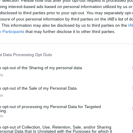
r selection. Please note that after your opt-out request is processed y
eing interest-based ads based on personal information utilized by us or
disclosed to third parties prior to your opt-out. You may separately opt-
losure of your personal information by third parties on the IAB’s list of
. This information may also be disclosed by us to third parties on the
IA
Participants
that may further disclose it to other third parties.
l Data Processing Opt Outs
i Gstaad
si chiude con due vittorie e due eliminazioni per le coppie i
 Pro Tour.
o opt-out of the Sharing of my personal data.
In
ercorso di
Giada Bianchi e Claudia Scampoli
. Le azzurre hanno vin
montate e sconfitte al tie-break per
2-1
(17-21, 21-18, 15-13).
o opt-out of the Sale of my Personal Data.
e Reka Orsi Toth
. La coppia italiana ha superato le francesi Placet
In
imo successo nella pool D. Giovedì 2 luglio, alle ore 16, affronterà 
to opt-out of processing my Personal Data for Targeted
ing.
sono stati eliminati nelle qualificazioni dagli austriaci Waller-Pristauz,
In
o opt-out of Collection, Use, Retention, Sale, and/or Sharing
ersonal Data that Is Unrelated with the Purposes for which it