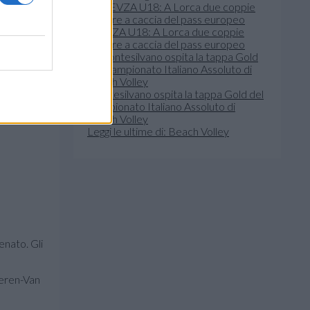
WEVZA U18: A Lorca due coppie
azzurre a caccia del pass europeo
Montesilvano ospita la tappa Gold del
Campionato Italiano Assoluto di
Beach Volley
Leggi le ultime di: Beach Volley
enato. Gli
teren-Van