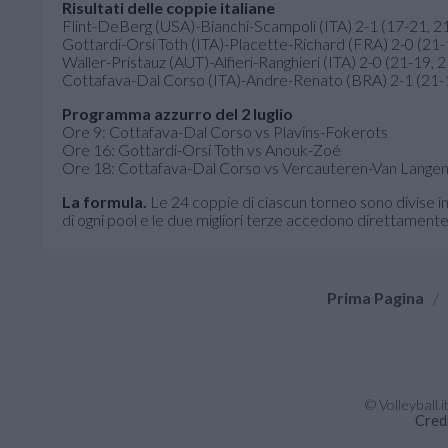
Risultati delle coppie italiane
Flint-DeBerg (USA)-Bianchi-Scampoli (ITA) 2-1 (17-21, 2
Gottardi-Orsi Toth (ITA)-Placette-Richard (FRA) 2-0 (21-
Waller-Pristauz (AUT)-Alfieri-Ranghieri (ITA) 2-0 (21-19, 
Cottafava-Dal Corso (ITA)-Andre-Renato (BRA) 2-1 (21-1
Programma azzurro del 2 luglio
Ore 9: Cottafava-Dal Corso vs Plavins-Fokerots
Ore 16: Gottardi-Orsi Toth vs Anouk-Zoé
Ore 18: Cottafava-Dal Corso vs Vercauteren-Van Lange
La formula.
Le 24 coppie di ciascun torneo sono divise in
di ogni pool e le due migliori terze accedono direttamente 
Prima Pagina
/
© Volleyball.
Cred