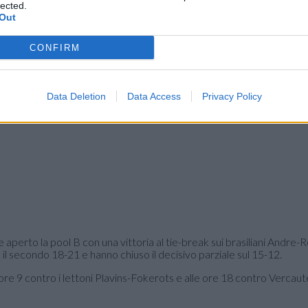
lected.
Out
CONFIRM
Data Deletion
Data Access
Privacy Policy
aperto la pool B con una vittoria al tie-break sui brasiliani Andre-R
 il secondo 18-21 e hanno chiuso il decisivo parziale sul 15-12.
 ore 9 contro i lettoni Plavins-Fokerots e alle ore 18 contro Vercau