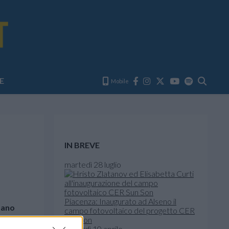
E
Mobile
IN BREVE
martedì 28 luglio
Piacenza: Inaugurato ad Alseno il
fano
campo fotovoltaico del progetto CER
Sun Son
venerdì 10 aprile