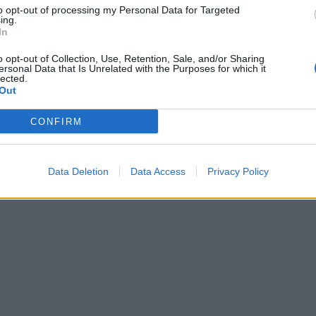
to opt-out of processing my Personal Data for Targeted
ing.
In
o opt-out of Collection, Use, Retention, Sale, and/or Sharing
ersonal Data that Is Unrelated with the Purposes for which it
lected.
Out
CONFIRM
Data Deletion
Data Access
Privacy Policy