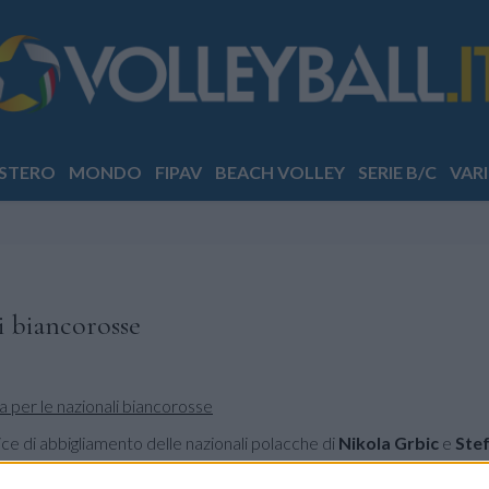
STERO
MONDO
FIPAV
BEACH VOLLEY
SERIE B/C
VARI
i biancorosse
ice di abbigliamento delle nazionali polacche di
Nikola Grbic
e
Ste