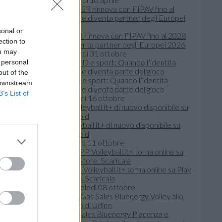
sonal or
BPER rinnova con FIPAV fino al 2028
ection to
e diventa partner degli Europei 2026
ou may
venerdì 31 ottobre
 personal
out of the
SPID e sport: Quando l’identità
 downstream
digitale diventa parte del gioco
B’s List of
giovedì 16 ottobre
Volleyball.it+ di nuovo disponibile su
Android
sabato 11 ottobre
L'APP Volleyball.it+ torna online su Play
Store. Scaricala
mercoledì 08 ottobre
Gas Sales Bluenergy Piacenza e