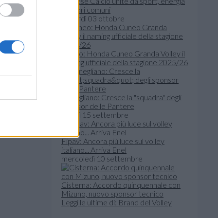
Udinese Calcio unite da sport, energia
e valori comuni
venerdì 03 ottobre
Cuneo: Honda Cuneo Granda Volley il
naming ufficiale della stagione 2025/26
Conegliano: Cresce la "squadra" degli
sponsor delle Pantere
lunedì 15 settembre
Fipav: Ancora più luce sul volley
italiano... Arriva Enel
mercoledì 10 settembre
Cisterna: Accordo quinquennale con
Mizuno, nuovo sponsor tecnico
Leggi le ultime di: Brand del Volley