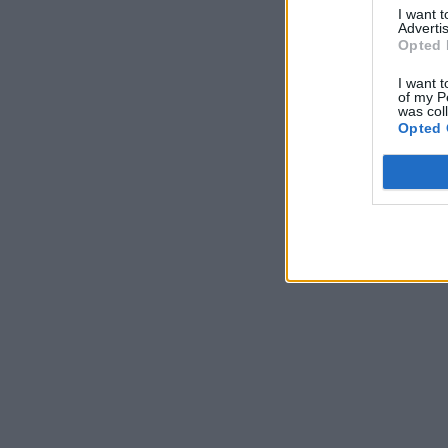
I want 
Advertis
Opted 
I want t
of my P
was col
Opted 