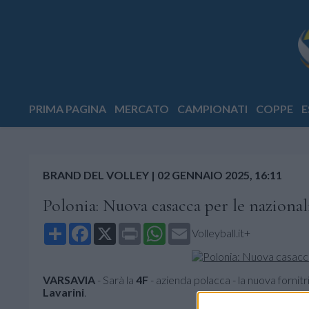
PRIMA PAGINA
MERCATO
CAMPIONATI
COPPE
E
BRAND DEL VOLLEY
|
02 GENNAIO 2025, 16:11
Polonia: Nuova casacca per le nazional
Share
Facebook
X
Print
WhatsApp
Email
Volleyball.it+
VARSAVIA
- Sarà la
4F
- azienda polacca - la nuova fornitr
Lavarini
.