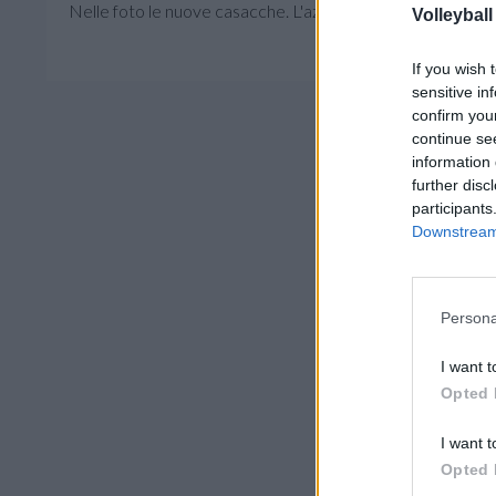
Nelle foto le nuove casacche. L'azienda, nuovo sponsor t
Volleyball
If you wish 
sensitive in
confirm you
continue se
information 
further disc
participants
Downstream 
Persona
I want t
Opted 
I want t
Opted 