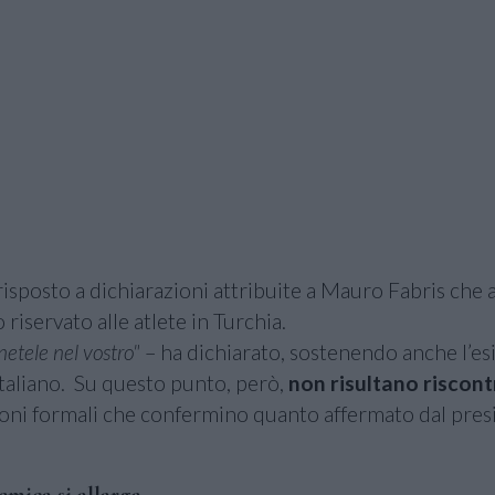
risposto a dichiarazioni attribuite a Mauro Fabris che 
 riservato alle atlete in Turchia.
etele nel vostro"
– ha dichiarato, sostenendo anche l’es
italiano. Su questo punto, però,
non risultano riscont
ioni formali che confermino quanto affermato dal pre
mica si allarga