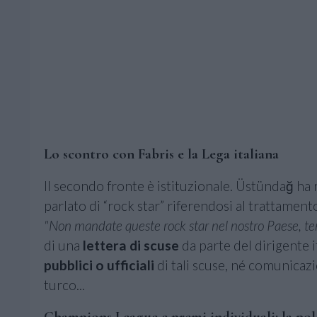
Lo scontro con Fabris e la Lega italiana
Il secondo fronte è istituzionale. Üstündağ ha 
parlato di “rock star” riferendosi al trattamento
"Non mandate queste rock star nel nostro Paese, ten
di una
lettera di scuse
da parte del dirigente 
pubblici o ufficiali
di tali scuse, né comunicaz
turco...
Champions League e premi individuali: la pole