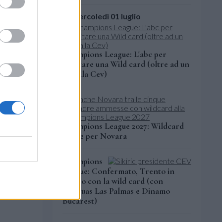
mercoledì 01 luglio
tate
Champions League: L'abc per
te dal
meritare una Wild card (oltre ad un
fee alla Cev)
o, il
 mentre
che in
alizzante
Champions League 2027: Wildcard
anche per Novara
Champions
League: Confermato, Trento in
campo con la wild card (con
Guaguas Las Palmas e Dinamo
Bucarest)