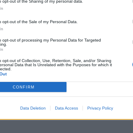
o opt-out of the Sharing of my personal data.
In
articolare Imoco Conegliano. Üstündağ ha contestato
o opt-out of the Sale of my Personal Data.
zione del vivaio:
"Dite che crescete le giocatrici, ma acquis
In
con riferimenti diretti a giocatrici internazionali passa
to opt-out of processing my Personal Data for Targeted
ing.
 il confronto Italia-Turchia: secondo il presidente turc
In
uello turco sul piano degli investimenti e del mercato,
o opt-out of Collection, Use, Retention, Sale, and/or Sharing
 interna di atlete. Dimenticando (o non conoscendo) 
ersonal Data that Is Unrelated with the Purposes for which it
lected.
i ai club che, al contrario, subiscono una tassazione pen
Out
CONFIRM
Data Deletion
Data Access
Privacy Policy