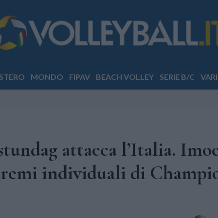
STERO
MONDO
FIPAV
BEACH VOLLEY
SERIE B/C
VARI
stundag attacca l’Italia. Imo
 premi individuali di Champi