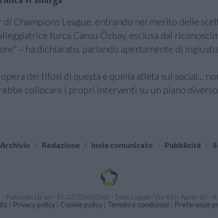
 di Champions League, entrando nel merito delle scelt
 palleggiatrice turca Cansu Özbay, esclusa dai riconosci
ione"
– ha dichiarato, parlando apertamente di ingiustiz
era dei tifosi di questa e quella atleta sui social... n
ebbe collocare i propri interventi su un piano diverso.
Archivio
/
Redazione
/
Invia comunicato
/
Pubblicità
/
S
it - Pallavolo LB srl - P.I. 03723660365 - Sede Legale: Via XXII Aprile 63 
its
|
Privacy policy
|
Cookie policy
|
Termini e condizioni
|
Preferenze pr