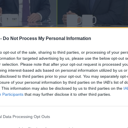
 -
Do Not Process My Personal Information
to opt-out of the sale, sharing to third parties, or processing of your per
formation for targeted advertising by us, please use the below opt-out s
r selection. Please note that after your opt-out request is processed y
eing interest-based ads based on personal information utilized by us or
ella Federazione
Mehmet Akif Üstündağ
, rilasciate n
disclosed to third parties prior to your opt-out. You may separately opt-
, stanno alimentando una polemica internazionale di cu
losure of your personal information by third parties on the IAB’s list of
. This information may also be disclosed by us to third parties on the
IA
 loro sviluppo, hanno toccato direttamente il movimento
Participants
that may further disclose it to other third parties.
lle scelte tecniche della CEV nell'ultima Champions Leag
 aspettare un "volo più alto" invece che commentare i
n dirigente di un club straniero che analizza le strategi
l Data Processing Opt Outs