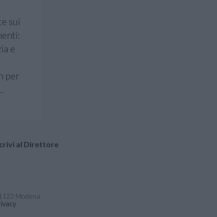
e sui
menti:
ia e
on per
.
crivi al Direttore
- 41122 Modena
ivacy