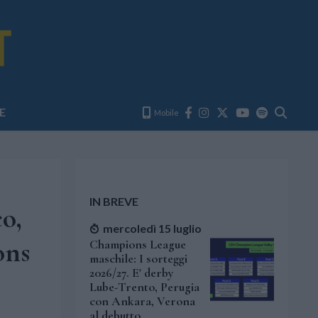
E
Mobile
IN BREVE
co,
mercoledì 15 luglio
ons
Champions League
maschile: I sorteggi
2026/27. E' derby
Lube-Trento, Perugia
con Ankara, Verona
al debutto