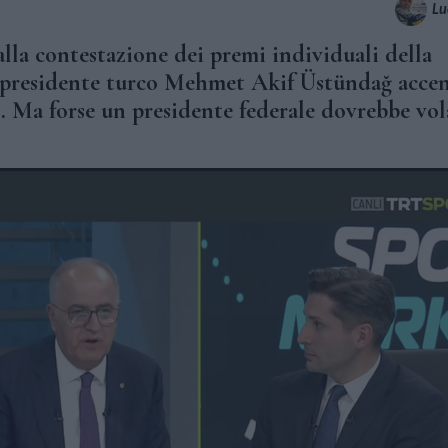
Lu
lla contestazione dei premi individuali della
l presidente turco Mehmet Akif Üstündağ acc
.. Ma forse un presidente federale dovrebbe vol