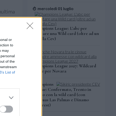
mercoledì 01 luglio
nultima
ntali.
Champions League: L'abc per
meritare una Wild card (oltre ad un
fee alla Cev)
sonal or
ection to
ou may
 personal
out of the
Champions League 2027: Wildcard
 downstream
anche per Novara
B’s List of
Champions
League: Confermato, Trento in
campo con la wild card (con
Guaguas Las Palmas e Dinamo
Bucarest)