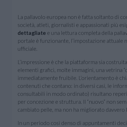
La pallavolo europea non è fatta soltanto di cont
società, atleti, giornalisti e appassionati più 
dettagliate
e una lettura completa della pall
portale è funzionante, l’impostazione attuale n
ufficiale.
L’impressione è che la piattaforma sia costruit
elementi grafici, molte immagini, una vetrina “
immediatamente fruibile. L’orientamento è chi
contenuti che contano: in diversi casi, le informa
consultabili in modo ordinato) risultano reperi
per concezione e struttura. Il “nuovo” non semb
cambiato pelle, ma non ha migliorato davvero l’
In un periodo così denso di appuntamenti deci