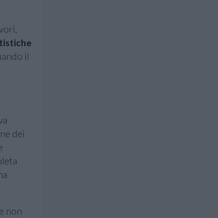
vori,
tistiche
uando il
va
one dei
e
oleta
ha
be non