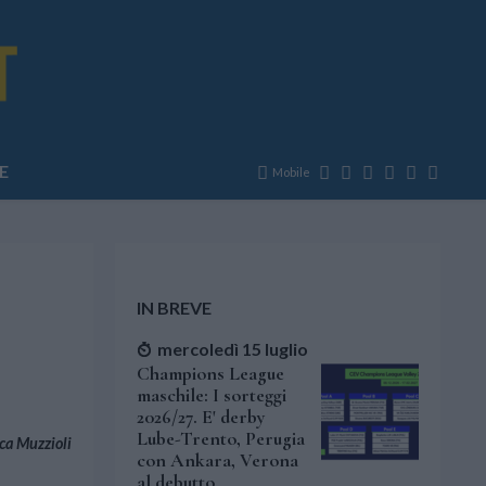
E
Mobile
IN BREVE
mercoledì 15 luglio
Champions League
maschile: I sorteggi
2026/27. E' derby
Lube-Trento, Perugia
ca Muzzioli
con Ankara, Verona
al debutto