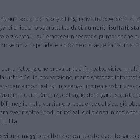
enuti social e di storytelling individuale. Addetti ai la
esigenti chiedono soprattutto
dati
,
numeri
,
risultati
,
sta
avolo giocata. E qui emerge un secondo punto: anche q
on sembra rispondere a ciò che ci si aspetta da un sito
a con un’attenzione prevalente all’impatto visivo: molti
da lustrini” e, in proporzione, meno sostanza informati
aramente mobile-first, ma senza una reale valorizzazi
zioni più utili (archivi, dettaglio delle gare, statistich
bili meglio nella versione precedente del sito, già obs
ra aver risolto i nodi principali della comunicazione: 
utilità.
sivi, una maggiore attenzione a questo aspetto sareb