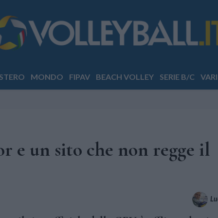
STERO
MONDO
FIPAV
BEACH VOLLEY
SERIE B/C
VARI
 e un sito che non regge il
Lu