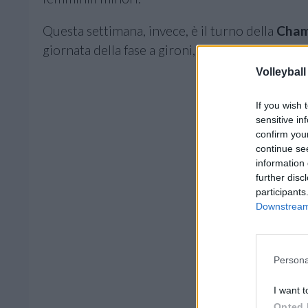
Questa settimana, invece, è il turno della
Cham
giornata della fase a gironi, un passaggio altret
Volleyball
If you wish 
sensitive in
confirm you
continue se
information 
further disc
participants
Downstream 
Persona
I want t
Opted 