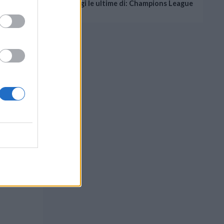
Leggi le ultime di: Champions League
ggiornate
e e, al
portale,
di