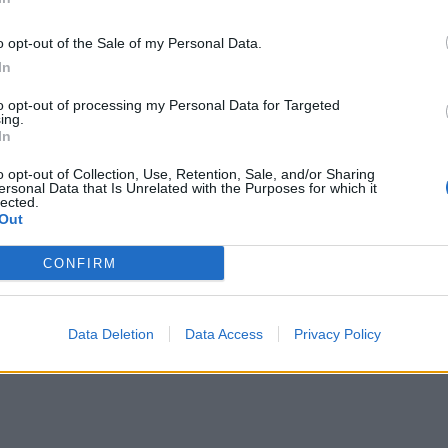
ficiale per seguire risultati, statistiche, classifiche a
o opt-out of the Sale of my Personal Data.
plicemente
offline
. Il sito della
CEV
risulta irraggiungibil
In
.
to opt-out of processing my Personal Data for Targeted
ing.
In
ni di storia non hanno mai colpito nemmeno il nostro 
rre una confederazione internazionale.
o opt-out of Collection, Use, Retention, Sale, and/or Sharing
ersonal Data that Is Unrelated with the Purposes for which it
lected.
na fase storica in cui il massimo trofeo continentale
Out
d card
(queste anche nel maschile) assegnate a fronte 
CONFIRM
to del genere, appare difficile comprendere come in
io informativo digitale all’altezza del prodotto che si
Data Deletion
Data Access
Privacy Policy