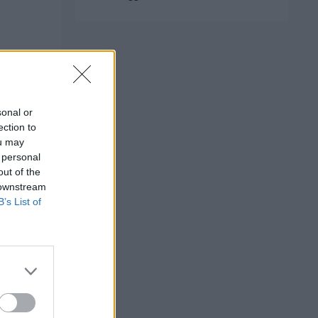
sonal or
ection to
ou may
 personal
out of the
 downstream
B’s List of