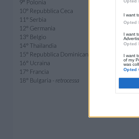
Opted 
9° Polonia
10° Repubblica Ceca
I want t
11° Serbia
Opted 
12° Germania
I want 
13° Belgio
Advertis
Opted 
14° Thailandia
15° Repubblica Dominicana
I want t
of my P
16° Ucraina
was col
Opted 
17° Francia
18° Bulgaria -
retrocessa