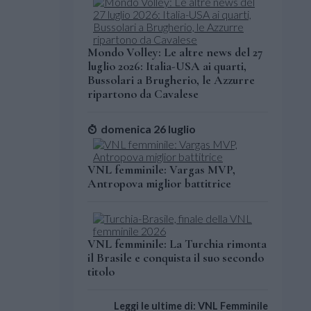
Mondo Volley: Le altre news del 27
luglio 2026: Italia-USA ai quarti,
Bussolari a Brugherio, le Azzurre
ripartono da Cavalese
domenica 26 luglio
VNL femminile: Vargas MVP,
Antropova miglior battitrice
VNL femminile: La Turchia rimonta
il Brasile e conquista il suo secondo
titolo
Leggi le ultime di: VNL Femminile