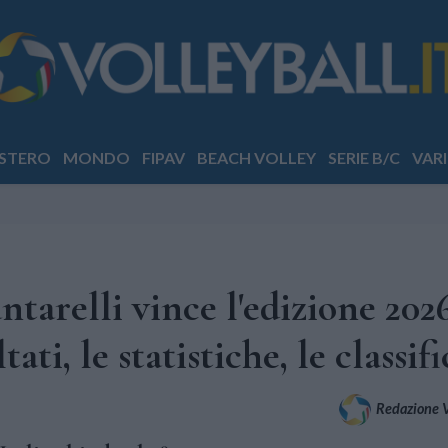
STERO
MONDO
FIPAV
BEACH VOLLEY
SERIE B/C
VARI
tarelli vince l'edizione 2026
ati, le statistiche, le classif
Redazione Vo