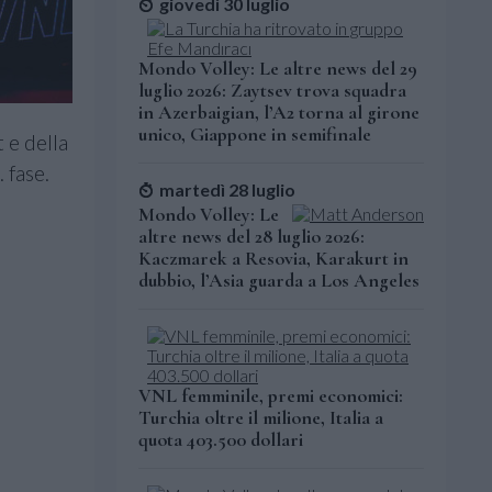
giovedì 30 luglio
Mondo Volley: Le altre news del 29
luglio 2026: Zaytsev trova squadra
in Azerbaigian, l’A2 torna al girone
unico, Giappone in semifinale
 e della
1. fase.
martedì 28 luglio
Mondo Volley: Le
altre news del 28 luglio 2026:
Kaczmarek a Resovia, Karakurt in
dubbio, l’Asia guarda a Los Angeles
VNL femminile, premi economici:
Turchia oltre il milione, Italia a
quota 403.500 dollari