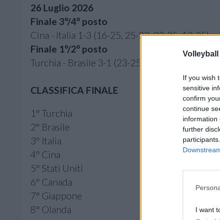
26 Luglio 2026
Finale 3°/4° posto
Cina - Italia 1-3 (16-25, 25-23, 22-25, 13-25)
Finale 1°/2° posto
Volleyball
Turchia - Brasile 3-1 (23-25, 25-23, 26-24, 25-
If you wish 
sensitive in
CLASSIFICA FINALE
confirm you
continue se
1° Turchia
information 
2° Brasile
further disc
3° Italia
participants
Downstream 
4° Cina
5° Stati Uniti
6° Canada
Persona
7° Giappone
8° Olanda
I want t