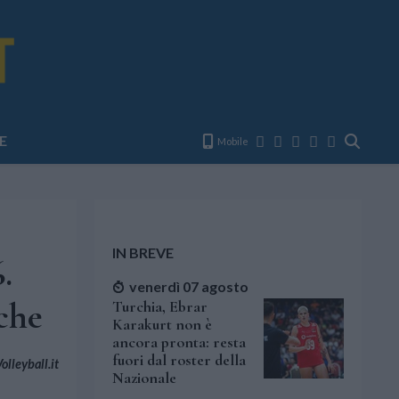
E
Mobile
IN BREVE
.
venerdì 07 agosto
iche
Turchia, Ebrar
Karakurt non è
ancora pronta: resta
fuori dal roster della
lleyball.it
Nazionale