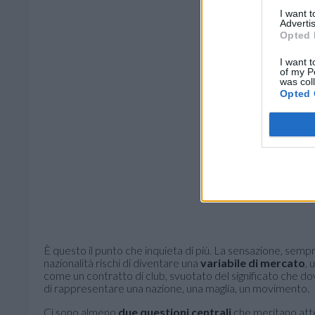
I want 
Advertis
Opted 
I want t
of my P
was col
Opted 
È questo il punto che inquieta di più. La sensazione, sempre
nazionalità rischi di diventare una
variabile di mercato
, 
come un contratto di club, svuotato del significato che d
di rappresentare una nazione, una maglia, un movimento.
Ci sono almeno
due questioni centrali
che meritano atte