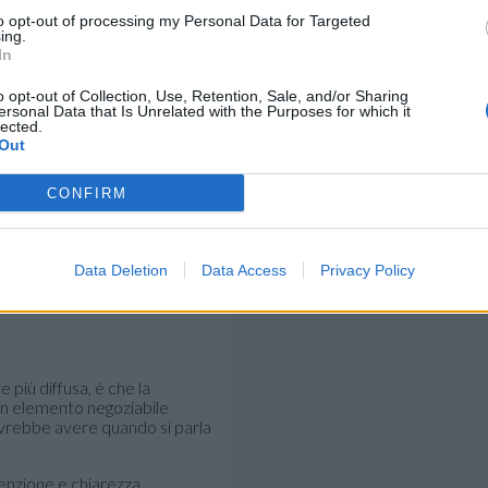
to opt-out of processing my Personal Data for Targeted
ing.
In
o opt-out of Collection, Use, Retention, Sale, and/or Sharing
ersonal Data that Is Unrelated with the Purposes for which it
lected.
Out
CONFIRM
Data Deletion
Data Access
Privacy Policy
 più diffusa, è che la
un elemento negoziabile
ovrebbe avere quando si parla
nzione e chiarezza.