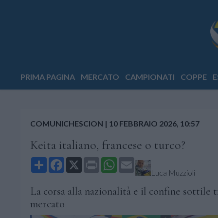
PRIMA PAGINA
MERCATO
CAMPIONATI
COPPE
E
COMUNICHESCION
|
10 FEBBRAIO 2026, 10:57
Keita italiano, francese o turco?
Share
Facebook
X
Print
WhatsApp
Email
Luca Muzzioli
La corsa alla nazionalità e il confine sottile 
mercato