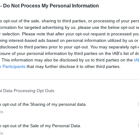
 -
Do Not Process My Personal Information
to opt-out of the sale, sharing to third parties, or processing of your per
formation for targeted advertising by us, please use the below opt-out s
r selection. Please note that after your opt-out request is processed y
eing interest-based ads based on personal information utilized by us or
disclosed to third parties prior to your opt-out. You may separately opt-
losure of your personal information by third parties on the IAB’s list of
. This information may also be disclosed by us to third parties on the
IA
 ben oltre il campo da
Participants
that may further disclose it to other third parties.
’opposto, quanto per ciò che
va
e alla conseguente
.
l Data Processing Opt Outs
razioni "incorsa"
: Italia,
uogo. Perché se è legittimo
ossa cambiare cittadinanza, e
o opt-out of the Sharing of my personal data.
utibile che questo processo
In
one a chi offre di più
, con
ore serbo del giocatore
’atleta stesso.
o opt-out of the Sale of my Personal Data.
In