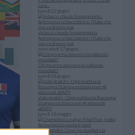
sarà...
lunedì 22 giugno
Velasco chiude l'esperimento
Antropova schiacciatrice: l'Italia che
non vedremo mai
mercoledì 17 giugno
Chi governa davvero la pallavolo
mondiale?
lunedì 08 giugno
Volleyball.it+: Ogni mattina la Rassegna
Stampa esclusiva per gli abbonati
all'APP
lunedì 18 maggio