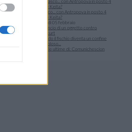
Velasco... con Antropova in posto 4
come Keita?
giovedì 05 febbraio
Quando il fischio diventa un confine
pericoloso...
Leggi le ultime di: Comunichescion