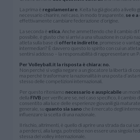
La prima è
regolamentare
. Keita ha già giocato a livello 
necessario chiarire, nel caso, in modo trasparente,
se e a
effettivamente cambiare federazione d’origine.
La seconda è
etica
. Anche ammettendo che il cambio di 
possibile, è giusto che si arrivi a una situazione in cui più n
atleta sulla base di
offerte indirette
, promesse o vantag
intermediari? È davvero questo lo spirito con cui un atlet
sentirsi addosso – la responsabilità di rappresentare un 
Per Volleyball.it la risposta è chiara: no.
Non perché si voglia negare a un giocatore la libertà di cos
ma perché trasformare la nazionalità in una posta d’asta ri
stesso delle competizioni internazionali.
Per questo riteniamo
necessario e auspicabile
un monit
della
FIVB
per verificare se, nel caso specifico, il cambio
consentito alla luce delle esperienze giovanili già maturate 
generale, su
quanto sia sano
che il mercato degli interme
influenzare la scelta di una nazionale.
Il rischio, altrimenti, è quello di aprire una strada da cui sar
a perderci, alla lunga, potrebbe non essere una singola fed
stessa del volley internazionale.