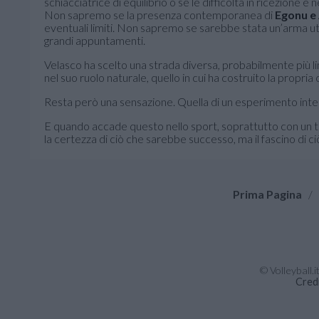
schiacciatrice di equilibrio o se le difficoltà in ricezione
Non sapremo se la presenza contemporanea di
Egonu e
eventuali limiti. Non sapremo se sarebbe stata un’arma util
grandi appuntamenti.
Velasco ha scelto una strada diversa, probabilmente più li
nel suo ruolo naturale, quello in cui ha costruito la propri
Resta però una sensazione. Quella di un esperimento interro
E quando accade questo nello sport, soprattutto con un ta
la certezza di ciò che sarebbe successo, ma il fascino di 
Prima Pagina
/
© Volleyball.
Cred