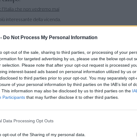
iù interessante della vicenda.
gia,
Paola Egonu
opposta,
Myriam Sylla
e
Ekaterina Antropova
ersino
libero, una formazione che, almeno sulla carta, avrebbe s
 -
Do Not Process My Personal Information
 offensive.
to opt-out of the sale, sharing to third parties, or processing of your per
formation for targeted advertising by us, please use the below opt-out s
uso il dibattito in modo netto. Nessuna frase interlocutoria,
nessun
r selection. Please note that after your opt-out request is processed y
mento di Antropova in posto 4
è terminato
. Una posizione chiara che 
eing interest-based ads based on personal information utilized by us or
disclosed to third parties prior to your opt-out. You may separately opt-
tanto quello che vede durante le partite. Valuta settimane di allenam
losure of your personal information by third parties on the IAB’s list of
sterno possono essere osservati solo in minima parte. Se ritiene che
. This information may also be disclosed by us to third parties on the
IA
u o come arma da doppio cambio, è perché ha raccolto elementi suf
Participants
that may further disclose it to other third parties.
l Data Processing Opt Outs
o opt-out of the Sharing of my personal data.