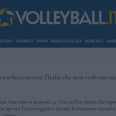
STERO
MONDO
FIPAV
BEACH VOLLEY
SERIE B/C
VARI
a schiacciatrice: l'Italia che non vedremo m
rina Antropova in posto 4. Una scelta chiara che ripo
cia aperto l'interrogativo su una formazione azzurra
 campo.