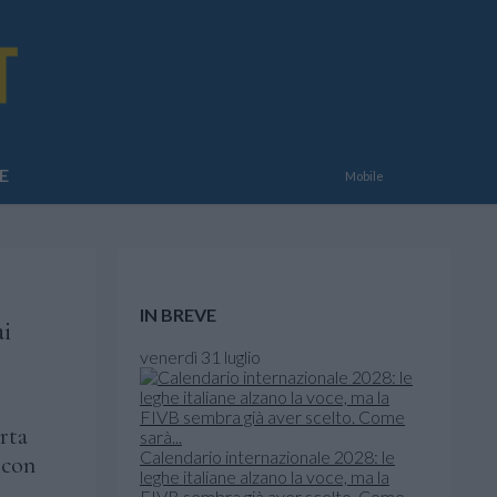
E
Mobile
IN BREVE
ai
venerdì 31 luglio
rta
Calendario internazionale 2028: le
 con
leghe italiane alzano la voce, ma la
FIVB sembra già aver scelto. Come