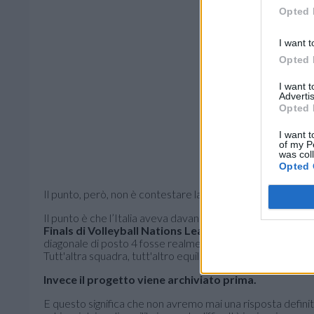
Opted 
I want t
Opted 
I want 
Advertis
Opted 
I want t
of my P
was col
Opted 
Il punto, però, non è contestare la scelta, le scelte sono de
Il punto è che l’Italia aveva davanti un’occasione rara per 
Finals di Volleyball Nations League
, prima dell’Europe
diagonale di posto 4 fosse realmente praticabile ad alto liv
Tutt'altra squadra, tutt'altro equilibrio.
Invece il progetto viene archiviato prima.
E questo significa che non avremo mai una risposta defin