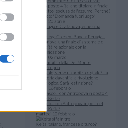
Italia femminile: C'è un caso Piva?
Unico posto 4 italiano titolare in finale
scudetto, esclusa dall'azzurro. Perchè?
Velasco: "Domanda fuoriluogo"
lunedì 20 aprile
Superlega Credem Banca: Perugia–
Civitanova, una finale di sistema e di
capacità relazionale con la
comunicazione
lunedì 02 marzo
Pallavolo, verso un arbitro digitale? La
categoria davanti alla rivoluzione
tecnologica. Sarà l'estinzione?
lunedì 16 febbraio
inante. Le
 quella
nesi
.
Velasco... con Antropova in posto 4
come Keita?
martedì 10 febbraio
a
Keita italiano, francese o turco?