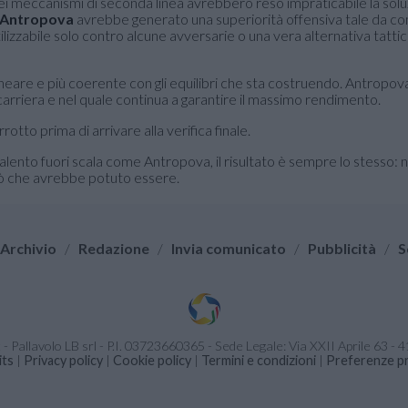
 e nei meccanismi di seconda linea avrebbero reso impraticabile la solu
 Antropova
avrebbe generato una superiorità offensiva tale da 
izzabile solo contro alcune avversarie o una vera alternativa tattic
neare e più coerente con gli equilibri che sta costruendo. Antropov
a carriera e nel quale continua a garantire il massimo rendimento.
tto prima di arrivare alla verifica finale.
lento fuori scala come Antropova, il risultato è sempre lo stesso: 
ciò che avrebbe potuto essere.
Archivio
/
Redazione
/
Invia comunicato
/
Pubblicità
/
S
it - Pallavolo LB srl - P.I. 03723660365 - Sede Legale: Via XXII Aprile 63 
its
|
Privacy policy
|
Cookie policy
|
Termini e condizioni
|
Preferenze pr