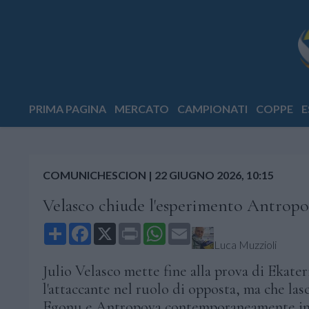
PRIMA PAGINA
MERCATO
CAMPIONATI
COPPE
E
COMUNICHESCION
|
22 GIUGNO 2026, 10:15
Velasco chiude l'esperimento Antropov
Share
Facebook
X
Print
WhatsApp
Email
Luca Muzzioli
Julio Velasco mette fine alla prova di Ekate
l'attaccante nel ruolo di opposta, ma che las
Egonu e Antropova contemporaneamente in