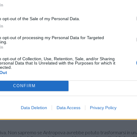
In
o opt-out of the Sale of my Personal Data.
In
to opt-out of processing my Personal Data for Targeted
ing.
In
o opt-out of Collection, Use, Retention, Sale, and/or Sharing
ersonal Data that Is Unrelated with the Purposes for which it
lected.
Out
i tecnici.
CONFIRM
verificare fino in fondo una soluzione che sulla carta appariva affasc
o, avrebbero potuto rappresentare il contesto ideale per capire se
ello oppure no. Con i potenziali rientri di
Orro, Sylla, Egonu e Da
Data Deletion
Data Access
Privacy Policy
itiva. Non sapremo se Antropova avrebbe potuto trasformarsi in un