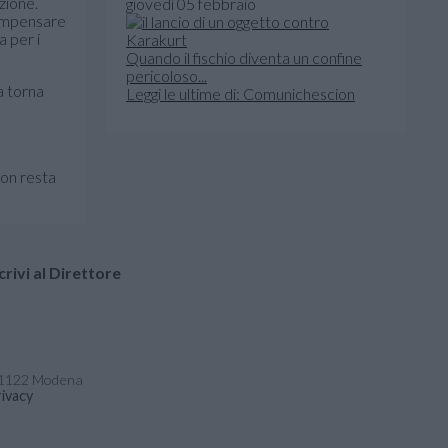
zione.
giovedì 05 febbraio
compensare
a per i
Quando il fischio diventa un confine
pericoloso...
a torna
Leggi le ultime di: Comunichescion
non resta
crivi al Direttore
- 41122 Modena
ivacy